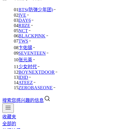
01
BTS(防弹少年团)
02
IVE
03
DAY6
04
RIIZE
05
NCT
06
BLACKPINK
07
TWS
08
卞佑锡
09
SEVENTEEN
10
张元英
11
少女时代
12
BOYNEXTDOOR
13
IDID
14
ATEEZ
15
ZEROBASEONE
搜索您感兴趣的信息
收藏夹
全部的