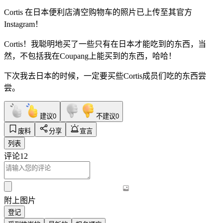
Cortis 在日本便利店清空购物车的照片已上传至其官方
Instagram！
Cortis！我聪明地买了一些只有在日本才能吃到的东西，当
然，不包括我在Coupang上能买到的东西，哈哈！
下次我去日本的时候，一定要买些Cortis成员们吃的东西尝
尝。
建议
0
不建议
0
废料
分享
宣言
列表
评论
12
附上图片
登记