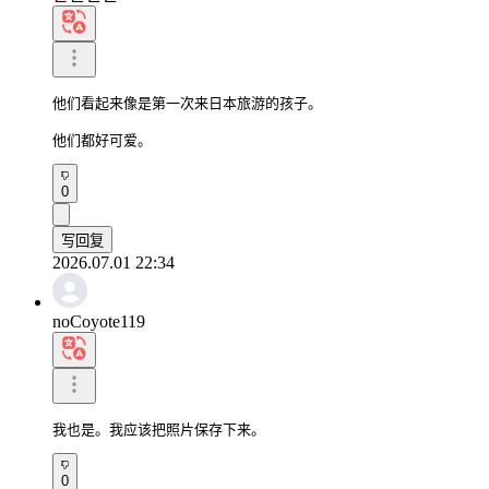
他们看起来像是第一次来日本旅游的孩子。

他们都好可爱。
0
写回复
2026.07.01 22:34
noCoyote119
我也是。我应该把照片保存下来。
0