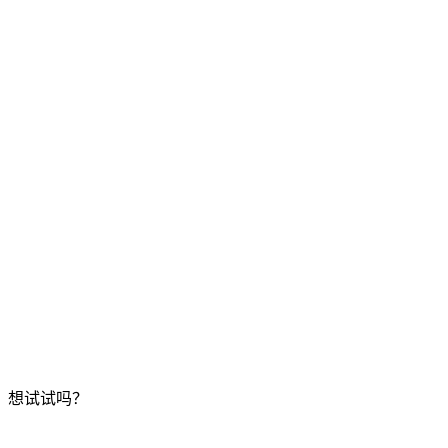
想试试吗？