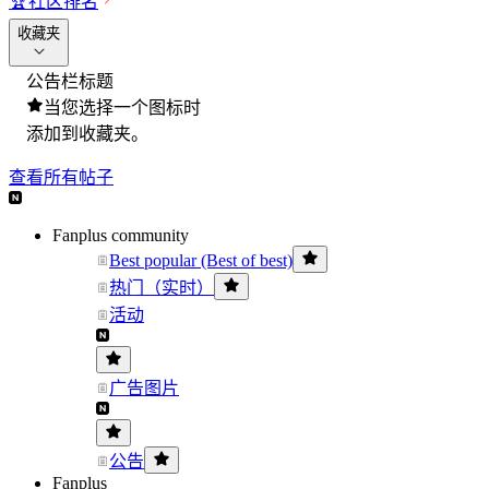
🏆
社区排名
收藏夹
公告栏标题
当您选择一个图标时
添加到收藏夹。
查看所有帖子
Fanplus community
Best popular (Best of best)
热门（实时）
活动
广告图片
公告
Fanplus