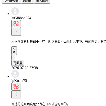
受到推崇的
最新的
报名顺序
luGibbon874
大家的穿着打扮都不一样，所以我看不出是什么季节。有趣的是，有
0
写回复
2026.07.28 23:38
lpKoala75
你选的这东西真是只有在日本才能吃到的。
