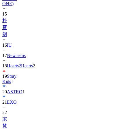
ONE)
15
朴
寶
劍
16
IU
17
NewJeans
18
Hearts2Hearts
2
19
Stray
Kids
1
20
ASTRO
1
21
EXO
22
宋
慧