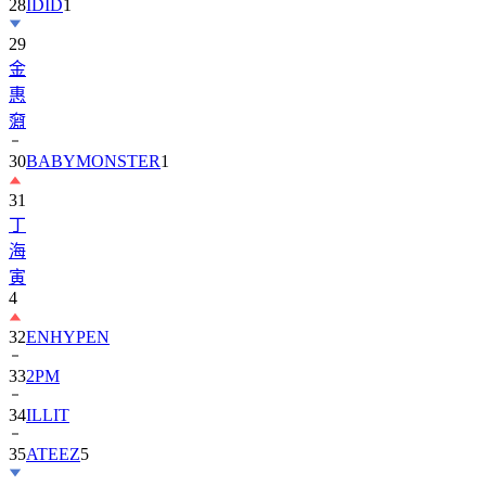
28
IDID
1
29
金
惠
奫
30
BABYMONSTER
1
31
丁
海
寅
4
32
ENHYPEN
33
2PM
34
ILLIT
35
ATEEZ
5