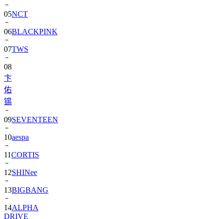
05
NCT
06
BLACKPINK
07
TWS
08
卞
佑
锡
09
SEVENTEEN
10
aespa
11
CORTIS
12
SHINee
13
BIGBANG
14
ALPHA
DRIVE