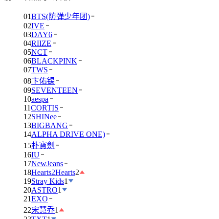
01
BTS(防弹少年团)
02
IVE
03
DAY6
04
RIIZE
05
NCT
06
BLACKPINK
07
TWS
08
卞佑锡
09
SEVENTEEN
10
aespa
11
CORTIS
12
SHINee
13
BIGBANG
14
ALPHA DRIVE ONE)
15
朴寶劍
16
IU
17
NewJeans
18
Hearts2Hearts
2
19
Stray Kids
1
20
ASTRO
1
21
EXO
22
宋慧乔
1