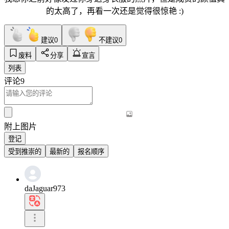
的太高了，再看一次还是觉得很惊艳 :)
建议
0
不建议
0
废料
分享
宣言
列表
评论
9
附上图片
登记
受到推崇的
最新的
报名顺序
daJaguar973