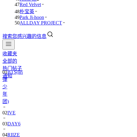
47
Red Velvet
48
朴宝英
49
Park Ji-hoon
50
ALLDAY PROJECT
搜索您感兴趣的信息
收藏夹
全部的
热门帖子
01
BTS(防
通知
弹
少
年
团)
02
IVE
03
DAY6
04
RIIZE