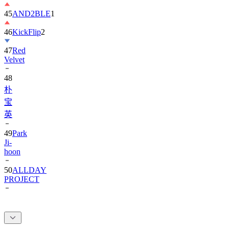
45
AND2BLE
1
46
KickFlip
2
47
Red
Velvet
48
朴
宝
英
49
Park
Ji-
hoon
50
ALLDAY
PROJECT