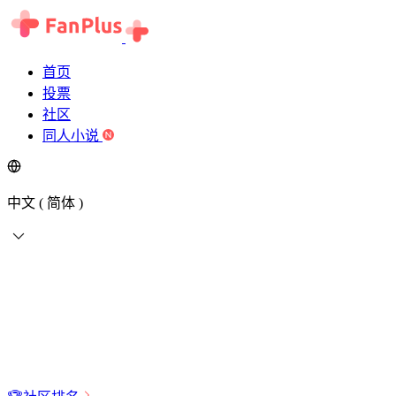
首页
投票
社区
同人小说
中文 ( 简体 )