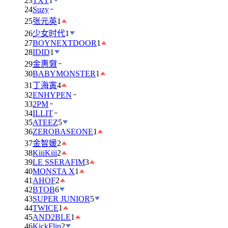
23
TXT
1
24
Suzy
25
张元英
1
26
少女时代
1
27
BOYNEXTDOOR
1
28
IDID
1
29
金惠奫
30
BABYMONSTER
1
31
丁海寅
4
32
ENHYPEN
33
2PM
34
ILLIT
35
ATEEZ
5
36
ZEROBASEONE
1
37
金智媛
2
38
KiiiKiii
2
39
LE SSERAFIM
3
40
MONSTA X
1
41
AHOF
2
42
BTOB
6
43
SUPER JUNIOR
5
44
TWICE
1
45
AND2BLE
1
46
KickFlip
2