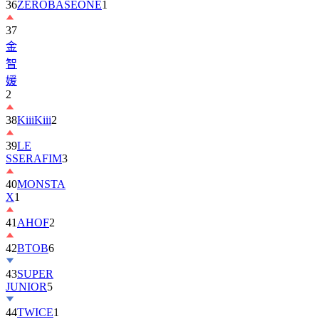
36
ZEROBASEONE
1
37
金
智
媛
2
38
KiiiKiii
2
39
LE
SSERAFIM
3
40
MONSTA
X
1
41
AHOF
2
42
BTOB
6
43
SUPER
JUNIOR
5
44
TWICE
1