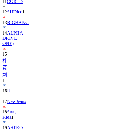
11
CORTIS
12
SHINee
1
13
BIGBANG
1
14
ALPHA
DRIVE
ONE)
1
15
朴
寶
劍
1
16
IU
17
NewJeans
1
18
Stray
Kids
1
19
ASTRO