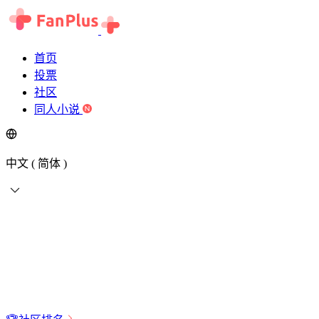
首页
投票
社区
同人小说
中文 ( 简体 )