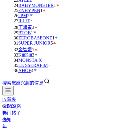
23
ATEEZ
24
BABYMONSTER
1
25
ENHYPEN
1
26
2PM
2
27
ILLIT
28
丁海寅
3
29
BTOB
1
30
ZEROBASEONE
1
31
SUPER JUNIOR
5
32
金智媛
1
33
KiiiKiii
3
34
MONSTA X
35
LE SSERAFIM
36
AHOF
4
搜索您感兴趣的信息
收藏夹
全部的
01
BTS(防
热门帖子
弹
通知
少
年