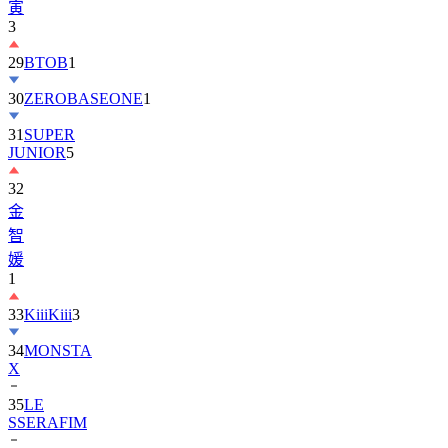
寅
3
29
BTOB
1
30
ZEROBASEONE
1
31
SUPER
JUNIOR
5
32
金
智
媛
1
33
KiiiKiii
3
34
MONSTA
X
35
LE
SSERAFIM