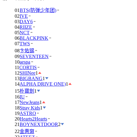
01
BTS(防弹少年团)
02
IVE
03
DAY6
04
RIIZE
05
NCT
06
BLACKPINK
07
TWS
08
卞佑锡
09
SEVENTEEN
10
aespa
11
CORTIS
12
SHINee
1
13
BIGBANG
1
14
ALPHA DRIVE ONE)
1
15
朴寶劍
1
16
IU
17
NewJeans
1
18
Stray Kids
1
19
ASTRO
20
Hearts2Hearts
21
BOYNEXTDOOR
2
22
金惠奫