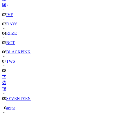
团)
02
IVE
03
DAY6
04
RIIZE
05
NCT
06
BLACKPINK
07
TWS
08
卞
佑
锡
09
SEVENTEEN
10
aespa