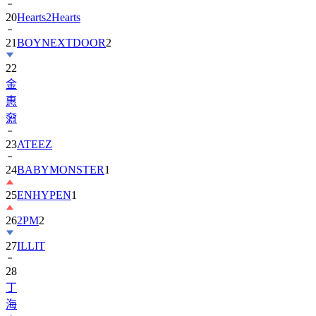
20
Hearts2Hearts
21
BOYNEXTDOOR
2
22
金
惠
奫
23
ATEEZ
24
BABYMONSTER
1
25
ENHYPEN
1
26
2PM
2
27
ILLIT
28
丁
海