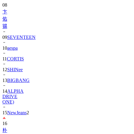
08
卞
佑
锡
09
SEVENTEEN
10
aespa
11
CORTIS
12
SHINee
13
BIGBANG
14
ALPHA
DRIVE
ONE)
15
NewJeans
2
16
朴