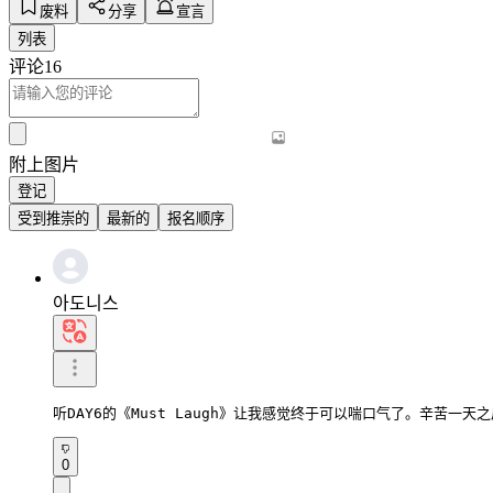
废料
分享
宣言
列表
评论
16
附上图片
登记
受到推崇的
最新的
报名顺序
아도니스
听DAY6的《Must Laugh》让我感觉终于可以喘口气了。辛苦
0