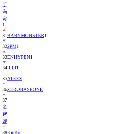
丁
海
寅
1
31
BABYMONSTER
1
32
2PM
1
33
ENHYPEN
1
34
ILLIT
35
ATEEZ
36
ZEROBASEONE
37
金
智
媛
38
KiiiKiii