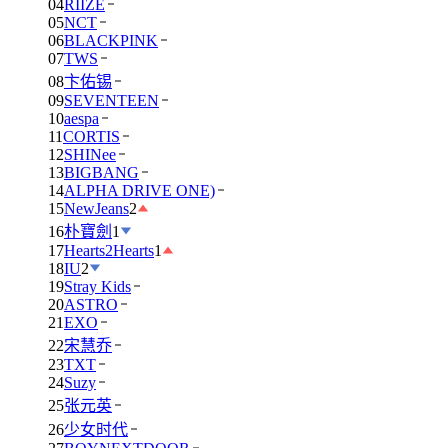
04
RIIZE
05
NCT
06
BLACKPINK
07
TWS
08
卞佑锡
09
SEVENTEEN
10
aespa
11
CORTIS
12
SHINee
13
BIGBANG
14
ALPHA DRIVE ONE)
15
NewJeans
2
16
朴寶劍
1
17
Hearts2Hearts
1
18
IU
2
19
Stray Kids
20
ASTRO
21
EXO
22
宋慧乔
23
TXT
24
Suzy
25
张元英
26
少女时代