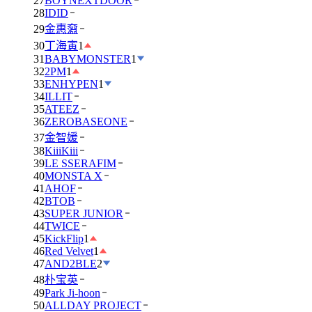
27
BOYNEXTDOOR
28
IDID
29
金惠奫
30
丁海寅
1
31
BABYMONSTER
1
32
2PM
1
33
ENHYPEN
1
34
ILLIT
35
ATEEZ
36
ZEROBASEONE
37
金智媛
38
KiiiKiii
39
LE SSERAFIM
40
MONSTA X
41
AHOF
42
BTOB
43
SUPER JUNIOR
44
TWICE
45
KickFlip
1
46
Red Velvet
1
47
AND2BLE
2
48
朴宝英
49
Park Ji-hoon
50
ALLDAY PROJECT