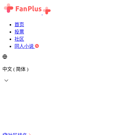
首页
投票
社区
同人小说
中文 ( 简体 )