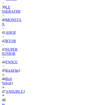
39
LE
SSERAFIM
40
MONSTA
X
41
AHOF
42
BTOB
43
SUPER
JUNIOR
44
TWICE
45
KickFlip
1
46
Red
Velvet
1
47
AND2BLE
2
48