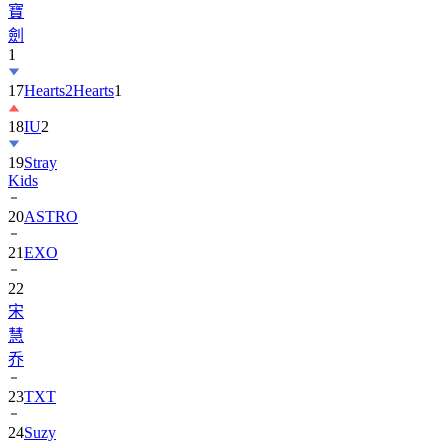
寶
劍
1
17
Hearts2Hearts
1
18
IU
2
19
Stray
Kids
20
ASTRO
21
EXO
22
宋
慧
乔
23
TXT
24
Suzy