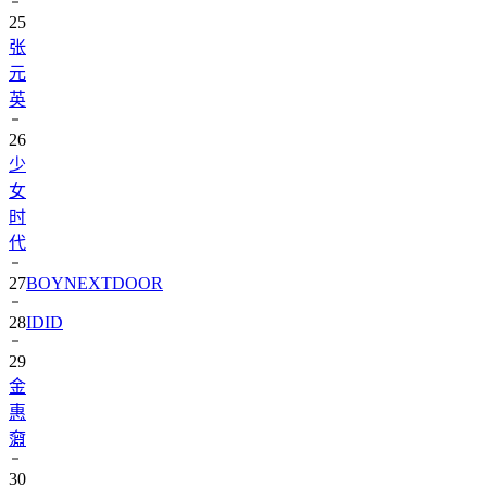
25
张
元
英
26
少
女
时
代
27
BOYNEXTDOOR
28
IDID
29
金
惠
奫
30