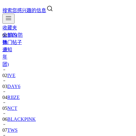
搜索您感兴趣的信息
收藏夹
全部的
01
BTS(防
热门帖子
弹
通知
少
年
团)
02
IVE
03
DAY6
04
RIIZE
05
NCT
06
BLACKPINK
07
TWS