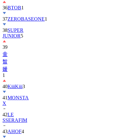
37
ZEROBASEONE
1
38
SUPER
JUNIOR
5
39
金
智
媛
1
40
KiiiKiii
3
41
MONSTA
X
42
LE
SSERAFIM
43
AHOF
4
44
KickFlip