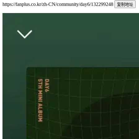
https://fanplus.co.kr/zh-CN/community/day6/132299248
复制地址