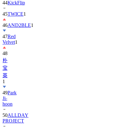
45
TWICE
1
46
AND2BLE
1
47
Red
Velvet
1
48
朴
宝
英
1
49
Park
Ji-
hoon
50
ALLDAY
PROJECT