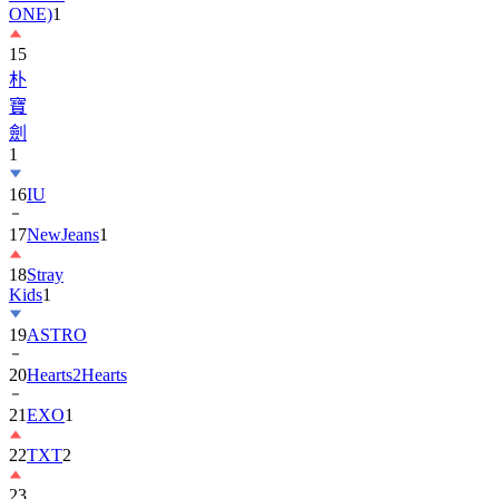
15
朴
寶
劍
1
16
IU
17
NewJeans
1
18
Stray
Kids
1
19
ASTRO
20
Hearts2Hearts
21
EXO
1
22
TXT
2
23
宋