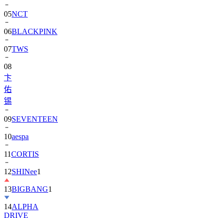
06
BLACKPINK
07
TWS
08
卞
佑
锡
09
SEVENTEEN
10
aespa
11
CORTIS
12
SHINee
1
13
BIGBANG
1
14
ALPHA
DRIVE
ONE)
1