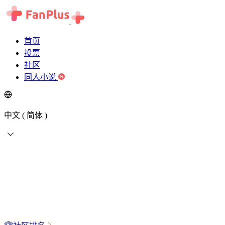
首页
投票
社区
同人小说
中文 ( 简体 )