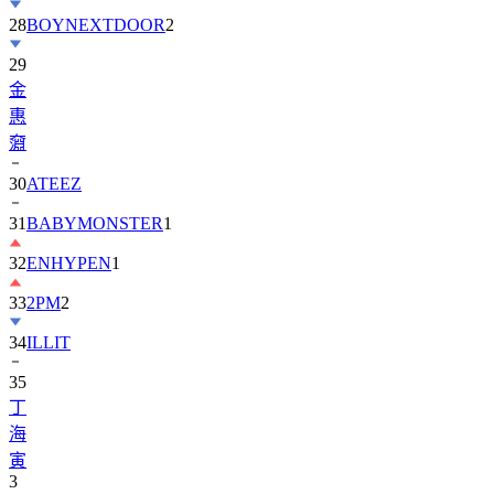
29
金
惠
奫
30
ATEEZ
31
BABYMONSTER
1
32
ENHYPEN
1
33
2PM
2
34
ILLIT
35
丁
海
寅
3
36
BTOB
1