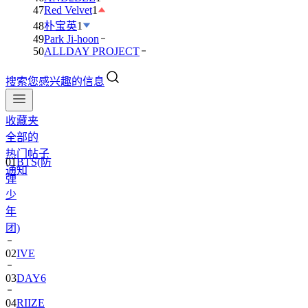
47
Red Velvet
1
48
朴宝英
1
49
Park Ji-hoon
50
ALLDAY PROJECT
搜索您感兴趣的信息
收藏夹
全部的
01
BTS(防
热门帖子
弹
通知
少
年
团)
02
IVE
03
DAY6
04
RIIZE
05
NCT