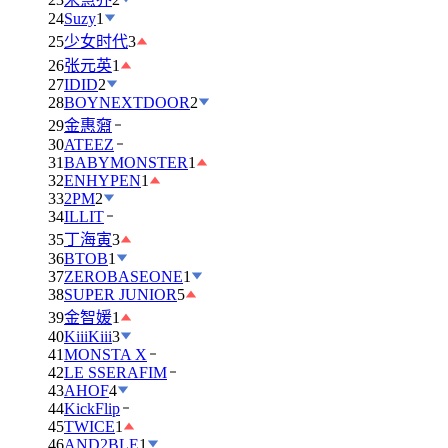
24
Suzy
1
25
少女时代
3
26
张元英
1
27
IDID
2
28
BOYNEXTDOOR
2
29
金惠奫
30
ATEEZ
31
BABYMONSTER
1
32
ENHYPEN
1
33
2PM
2
34
ILLIT
35
丁海寅
3
36
BTOB
1
37
ZEROBASEONE
1
38
SUPER JUNIOR
5
39
金智媛
1
40
KiiiKiii
3
41
MONSTA X
42
LE SSERAFIM
43
AHOF
4
44
KickFlip
45
TWICE
1
46
AND2BLE
1