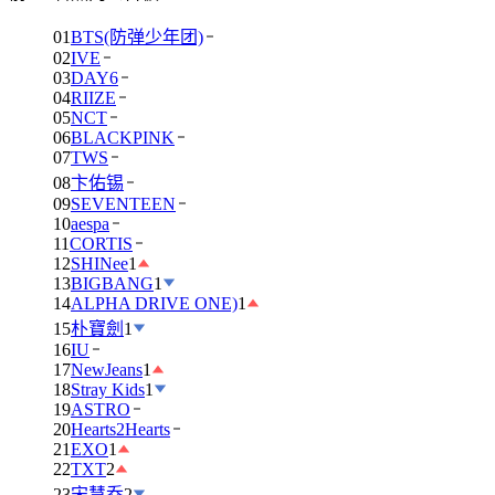
01
BTS(防弹少年团)
02
IVE
03
DAY6
04
RIIZE
05
NCT
06
BLACKPINK
07
TWS
08
卞佑锡
09
SEVENTEEN
10
aespa
11
CORTIS
12
SHINee
1
13
BIGBANG
1
14
ALPHA DRIVE ONE)
1
15
朴寶劍
1
16
IU
17
NewJeans
1
18
Stray Kids
1
19
ASTRO
20
Hearts2Hearts
21
EXO
1
22
TXT
2
23
宋慧乔
2