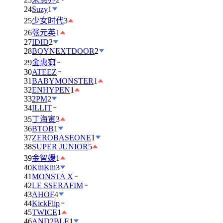
24
Suzy
1
25
少女时代
3
26
张元英
1
27
IDID
2
28
BOYNEXTDOOR
2
29
金惠奫
30
ATEEZ
31
BABYMONSTER
1
32
ENHYPEN
1
33
2PM
2
34
ILLIT
35
丁海寅
3
36
BTOB
1
37
ZEROBASEONE
1
38
SUPER JUNIOR
5
39
金智媛
1
40
KiiiKiii
3
41
MONSTA X
42
LE SSERAFIM
43
AHOF
4
44
KickFlip
45
TWICE
1
46
AND2BLE
1