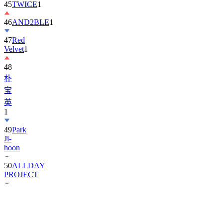
45
TWICE
1
46
AND2BLE
1
47
Red
Velvet
1
48
朴
宝
英
1
49
Park
Ji-
hoon
50
ALLDAY
PROJECT