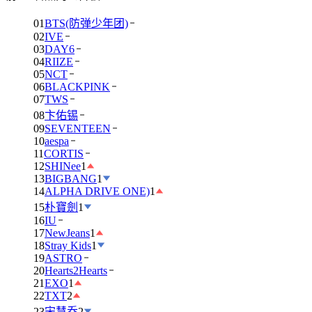
01
BTS(防弹少年团)
02
IVE
03
DAY6
04
RIIZE
05
NCT
06
BLACKPINK
07
TWS
08
卞佑锡
09
SEVENTEEN
10
aespa
11
CORTIS
12
SHINee
1
13
BIGBANG
1
14
ALPHA DRIVE ONE)
1
15
朴寶劍
1
16
IU
17
NewJeans
1
18
Stray Kids
1
19
ASTRO
20
Hearts2Hearts
21
EXO
1
22
TXT
2
23
宋慧乔
2