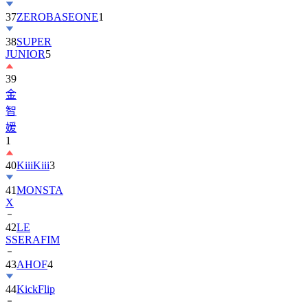
37
ZEROBASEONE
1
38
SUPER
JUNIOR
5
39
金
智
媛
1
40
KiiiKiii
3
41
MONSTA
X
42
LE
SSERAFIM
43
AHOF
4
44
KickFlip