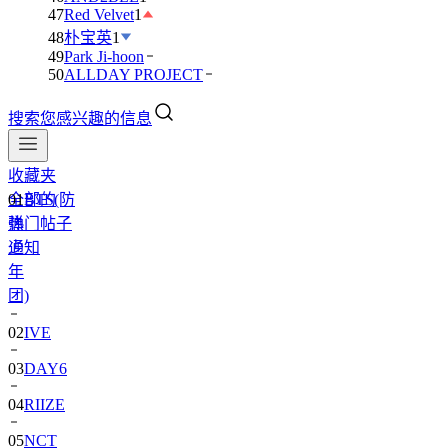
47
Red Velvet
1
48
朴宝英
1
49
Park Ji-hoon
50
ALLDAY PROJECT
搜索您感兴趣的信息
收藏夹
全部的
01
BTS(防
热门帖子
弹
通知
少
年
团)
02
IVE
03
DAY6
04
RIIZE
05
NCT