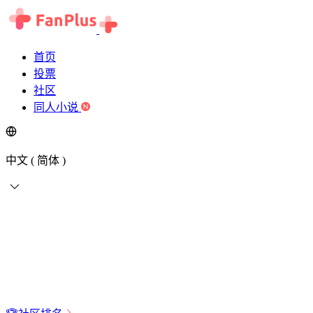
首页
投票
社区
同人小说
中文 ( 简体 )