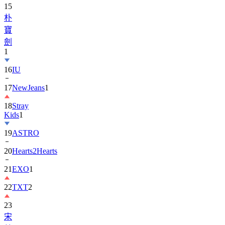
15
朴
寶
劍
1
16
IU
17
NewJeans
1
18
Stray
Kids
1
19
ASTRO
20
Hearts2Hearts
21
EXO
1
22
TXT
2
23
宋