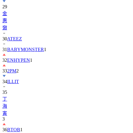
29
金
惠
奫
30
ATEEZ
31
BABYMONSTER
1
32
ENHYPEN
1
33
2PM
2
34
ILLIT
35
丁
海
寅
3
36
BTOB
1