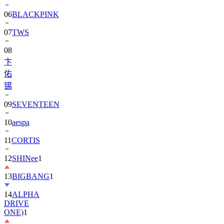
06
BLACKPINK
07
TWS
08
卞
佑
锡
09
SEVENTEEN
10
aespa
11
CORTIS
12
SHINee
1
13
BIGBANG
1
14
ALPHA
DRIVE
ONE)
1