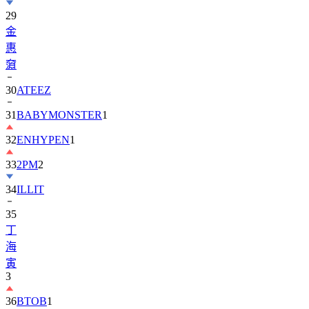
29
金
惠
奫
30
ATEEZ
31
BABYMONSTER
1
32
ENHYPEN
1
33
2PM
2
34
ILLIT
35
丁
海
寅
3
36
BTOB
1