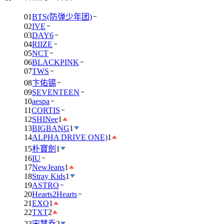
01
BTS(防弹少年团)
02
IVE
03
DAY6
04
RIIZE
05
NCT
06
BLACKPINK
07
TWS
08
卞佑锡
09
SEVENTEEN
10
aespa
11
CORTIS
12
SHINee
1
13
BIGBANG
1
14
ALPHA DRIVE ONE)
1
15
朴寶劍
1
16
IU
17
NewJeans
1
18
Stray Kids
1
19
ASTRO
20
Hearts2Hearts
21
EXO
1
22
TXT
2
23
宋慧乔
2