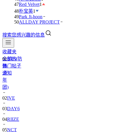
47
Red Velvet
1
48
朴宝英
1
49
Park Ji-hoon
50
ALLDAY PROJECT
搜索您感兴趣的信息
收藏夹
全部的
01
BTS(防
热门帖子
弹
通知
少
年
团)
02
IVE
03
DAY6
04
RIIZE
05
NCT