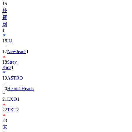
15
朴
寶
劍
1
16
IU
17
NewJeans
1
18
Stray
Kids
1
19
ASTRO
20
Hearts2Hearts
21
EXO
1
22
TXT
2
23
宋