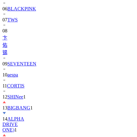
06
BLACKPINK
07
TWS
08
卞
佑
锡
09
SEVENTEEN
10
aespa
11
CORTIS
12
SHINee
1
13
BIGBANG
1
14
ALPHA
DRIVE
ONE)
1