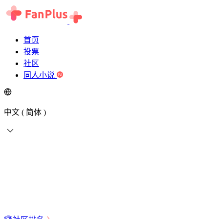
首页
投票
社区
同人小说
中文 ( 简体 )