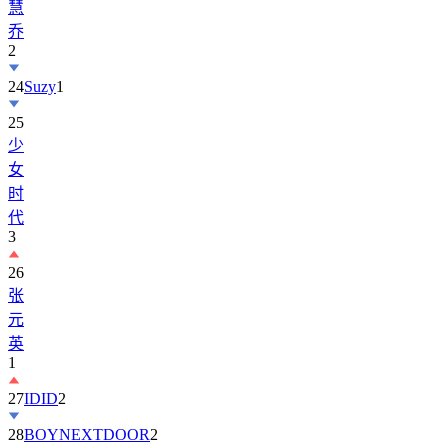
慧
乔
2
24
Suzy
1
25
少
女
时
代
3
26
张
元
英
1
27
IDID
2
28
BOYNEXTDOOR
2