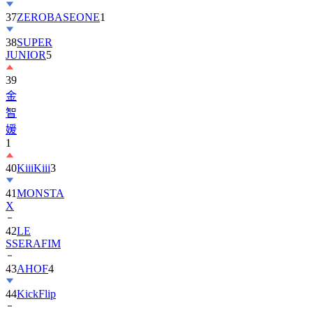
37
ZEROBASEONE
1
38
SUPER
JUNIOR
5
39
金
智
媛
1
40
KiiiKiii
3
41
MONSTA
X
42
LE
SSERAFIM
43
AHOF
4
44
KickFlip