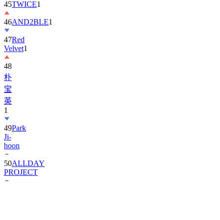
45
TWICE
1
46
AND2BLE
1
47
Red
Velvet
1
48
朴
宝
英
1
49
Park
Ji-
hoon
50
ALLDAY
PROJECT