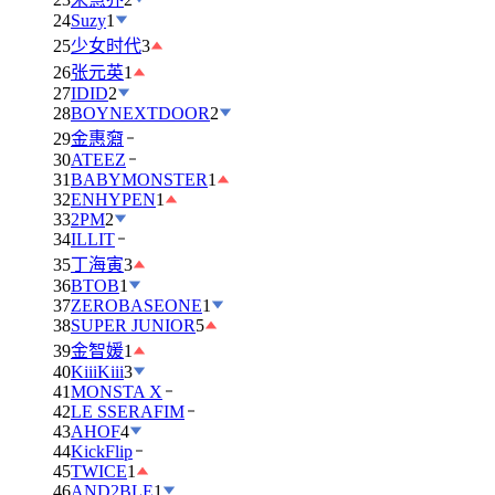
24
Suzy
1
25
少女时代
3
26
张元英
1
27
IDID
2
28
BOYNEXTDOOR
2
29
金惠奫
30
ATEEZ
31
BABYMONSTER
1
32
ENHYPEN
1
33
2PM
2
34
ILLIT
35
丁海寅
3
36
BTOB
1
37
ZEROBASEONE
1
38
SUPER JUNIOR
5
39
金智媛
1
40
KiiiKiii
3
41
MONSTA X
42
LE SSERAFIM
43
AHOF
4
44
KickFlip
45
TWICE
1
46
AND2BLE
1