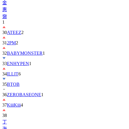
金
惠
奫
1
30
ATEEZ
2
31
2PM
2
32
BABYMONSTER
1
33
ENHYPEN
1
34
ILLIT
6
35
BTOB
36
ZEROBASEONE
1
37
KiiiKiii
4
38
丁
海