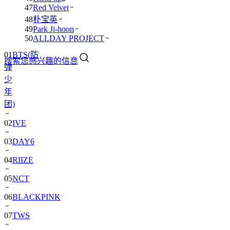
47
Red Velvet
48
朴宝英
49
Park Ji-hoon
01
BTS(防
50
ALLDAY PROJECT
弹
搜索您感兴趣的信息
少
年
团)
02
IVE
03
DAY6
04
RIIZE
05
NCT
06
BLACKPINK
07
TWS
08
卞