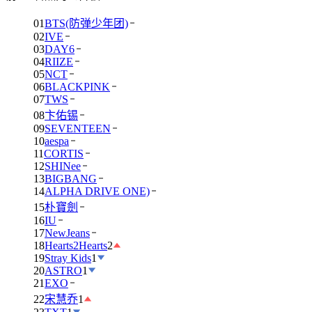
01
BTS(防弹少年团)
02
IVE
03
DAY6
04
RIIZE
05
NCT
06
BLACKPINK
07
TWS
08
卞佑锡
09
SEVENTEEN
10
aespa
11
CORTIS
12
SHINee
13
BIGBANG
14
ALPHA DRIVE ONE)
15
朴寶劍
16
IU
17
NewJeans
18
Hearts2Hearts
2
19
Stray Kids
1
20
ASTRO
1
21
EXO
22
宋慧乔
1