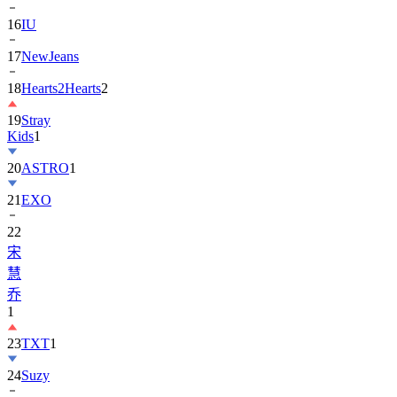
17
NewJeans
18
Hearts2Hearts
2
19
Stray
Kids
1
20
ASTRO
1
21
EXO
22
宋
慧
乔
1
23
TXT
1
24
Suzy
25
张