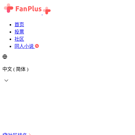
首页
投票
社区
同人小说
中文 ( 简体 )