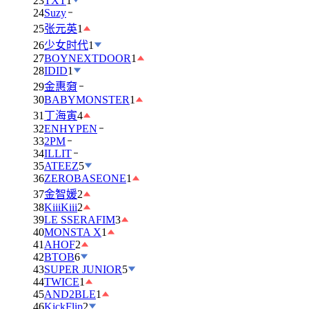
23
TXT
1
24
Suzy
25
张元英
1
26
少女时代
1
27
BOYNEXTDOOR
1
28
IDID
1
29
金惠奫
30
BABYMONSTER
1
31
丁海寅
4
32
ENHYPEN
33
2PM
34
ILLIT
35
ATEEZ
5
36
ZEROBASEONE
1
37
金智媛
2
38
KiiiKiii
2
39
LE SSERAFIM
3
40
MONSTA X
1
41
AHOF
2
42
BTOB
6
43
SUPER JUNIOR
5
44
TWICE
1
45
AND2BLE
1
46
KickFlip
2