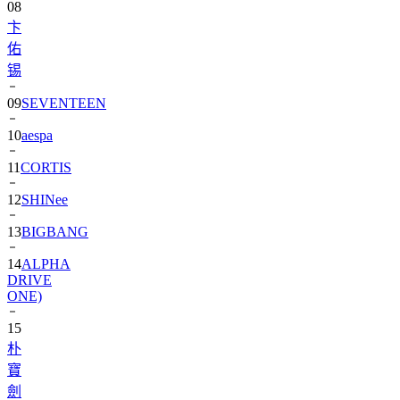
佑
锡
09
SEVENTEEN
10
aespa
11
CORTIS
12
SHINee
13
BIGBANG
14
ALPHA
DRIVE
ONE)
15
朴
寶
劍
16
IU