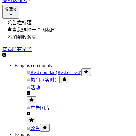
🏆
社区排名
收藏夹
公告栏标题
当您选择一个图标时
添加到收藏夹。
查看所有帖子
Fanplus community
Best popular (Best of best)
热门（实时）
活动
广告图片
公告
Fanplus