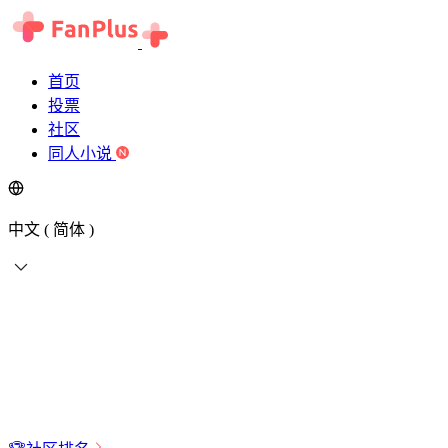
首页
投票
社区
同人小说
中文 ( 简体 )