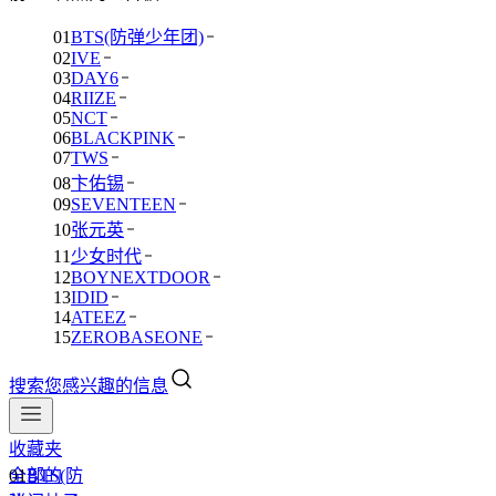
01
BTS(防弹少年团)
02
IVE
03
DAY6
04
RIIZE
05
NCT
06
BLACKPINK
07
TWS
08
卞佑锡
09
SEVENTEEN
10
张元英
11
少女时代
12
BOYNEXTDOOR
13
IDID
14
ATEEZ
15
ZEROBASEONE
搜索您感兴趣的信息
收藏夹
全部的
01
BTS(防