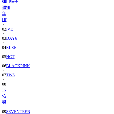
热门帖子
弹
通知
少
年
团)
02
IVE
03
DAY6
04
RIIZE
05
NCT
06
BLACKPINK
07
TWS
08
卞
佑
锡
09
SEVENTEEN