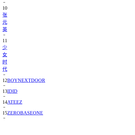
10
张
元
英
11
少
女
时
代
12
BOYNEXTDOOR
13
IDID
14
ATEEZ
15
ZEROBASEONE