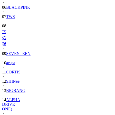
06
BLACKPINK
07
TWS
08
卞
佑
锡
09
SEVENTEEN
10
aespa
11
CORTIS
12
SHINee
13
BIGBANG
14
ALPHA
DRIVE
ONE)