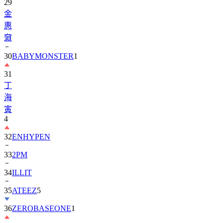
29
金
惠
奫
30
BABYMONSTER
1
31
丁
海
寅
4
32
ENHYPEN
33
2PM
34
ILLIT
35
ATEEZ
5
36
ZEROBASEONE
1