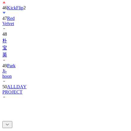
46
KickFlip
2
47
Red
Velvet
48
朴
宝
英
49
Park
Ji-
hoon
50
ALLDAY
PROJECT