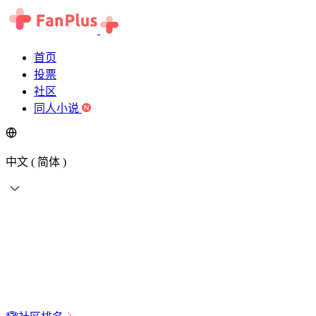
首页
投票
社区
同人小说
中文 ( 简体 )