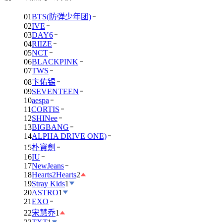
01
BTS(防弹少年团)
02
IVE
03
DAY6
04
RIIZE
05
NCT
06
BLACKPINK
07
TWS
08
卞佑锡
09
SEVENTEEN
10
aespa
11
CORTIS
12
SHINee
13
BIGBANG
14
ALPHA DRIVE ONE)
15
朴寶劍
16
IU
17
NewJeans
18
Hearts2Hearts
2
19
Stray Kids
1
20
ASTRO
1
21
EXO
22
宋慧乔
1