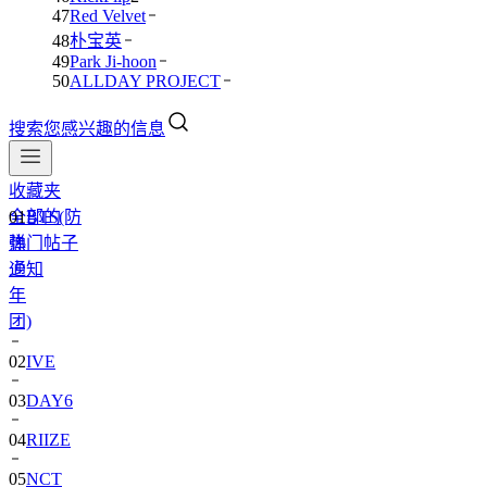
47
Red Velvet
48
朴宝英
49
Park Ji-hoon
50
ALLDAY PROJECT
搜索您感兴趣的信息
收藏夹
全部的
01
BTS(防
热门帖子
弹
通知
少
年
团)
02
IVE
03
DAY6
04
RIIZE
05
NCT