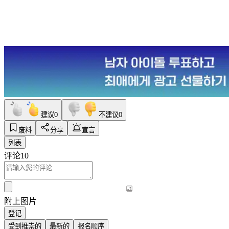
建议
0
不建议
0
废料
分享
宣言
列表
评论
10
附上图片
登记
受到推崇的
最新的
报名顺序