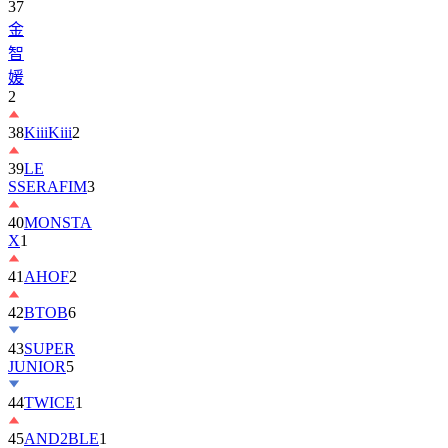
37
金
智
媛
2
38
KiiiKiii
2
39
LE
SSERAFIM
3
40
MONSTA
X
1
41
AHOF
2
42
BTOB
6
43
SUPER
JUNIOR
5
44
TWICE
1
45
AND2BLE
1