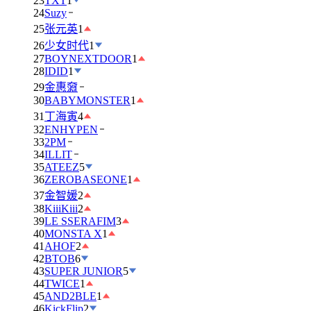
23
TXT
1
24
Suzy
25
张元英
1
26
少女时代
1
27
BOYNEXTDOOR
1
28
IDID
1
29
金惠奫
30
BABYMONSTER
1
31
丁海寅
4
32
ENHYPEN
33
2PM
34
ILLIT
35
ATEEZ
5
36
ZEROBASEONE
1
37
金智媛
2
38
KiiiKiii
2
39
LE SSERAFIM
3
40
MONSTA X
1
41
AHOF
2
42
BTOB
6
43
SUPER JUNIOR
5
44
TWICE
1
45
AND2BLE
1
46
KickFlip
2