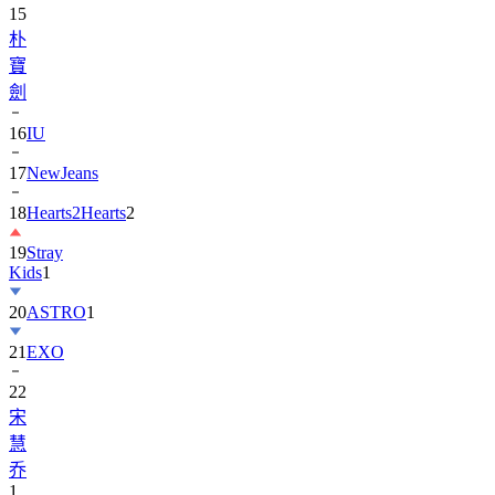
15
朴
寶
劍
16
IU
17
NewJeans
18
Hearts2Hearts
2
19
Stray
Kids
1
20
ASTRO
1
21
EXO
22
宋
慧
乔
1