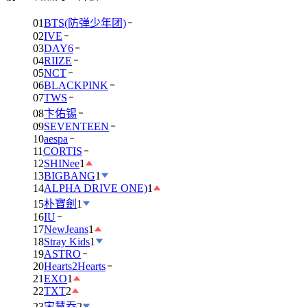
01
BTS(防弹少年团)
02
IVE
03
DAY6
04
RIIZE
05
NCT
06
BLACKPINK
07
TWS
08
卞佑锡
09
SEVENTEEN
10
aespa
11
CORTIS
12
SHINee
1
13
BIGBANG
1
14
ALPHA DRIVE ONE)
1
15
朴寶劍
1
16
IU
17
NewJeans
1
18
Stray Kids
1
19
ASTRO
20
Hearts2Hearts
21
EXO
1
22
TXT
2
23
宋慧乔
2