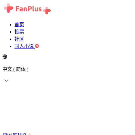
首页
投票
社区
同人小说
中文 ( 简体 )