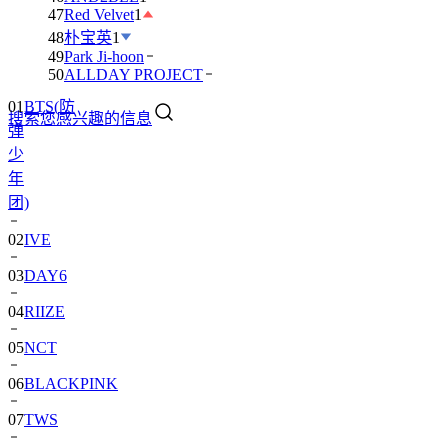
47
Red Velvet
1
48
朴宝英
1
49
Park Ji-hoon
01
BTS(防
50
ALLDAY PROJECT
弹
搜索您感兴趣的信息
少
年
团)
02
IVE
03
DAY6
04
RIIZE
05
NCT
06
BLACKPINK
07
TWS
08
卞