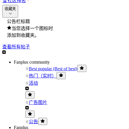
🏆
社区排名
收藏夹
公告栏标题
当您选择一个图标时
添加到收藏夹。
查看所有帖子
Fanplus community
Best popular (Best of best)
热门（实时）
活动
广告图片
公告
Fanplus