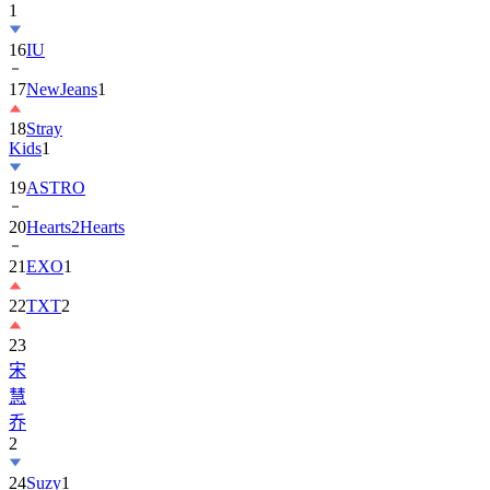
16
IU
17
NewJeans
1
18
Stray
Kids
1
19
ASTRO
20
Hearts2Hearts
21
EXO
1
22
TXT
2
23
宋
慧
乔
2
24
Suzy
1
25