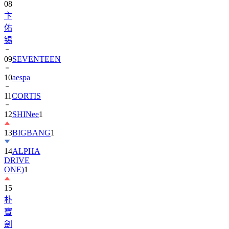
佑
锡
09
SEVENTEEN
10
aespa
11
CORTIS
12
SHINee
1
13
BIGBANG
1
14
ALPHA
DRIVE
ONE)
1
15
朴
寶
劍
1