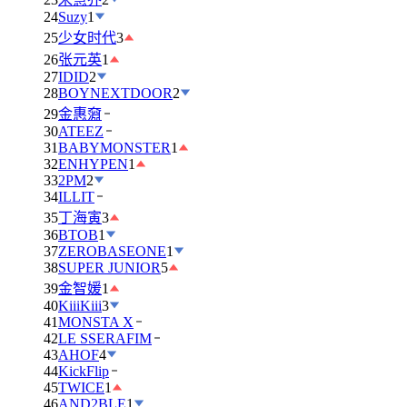
24
Suzy
1
25
少女时代
3
26
张元英
1
27
IDID
2
28
BOYNEXTDOOR
2
29
金惠奫
30
ATEEZ
31
BABYMONSTER
1
32
ENHYPEN
1
33
2PM
2
34
ILLIT
35
丁海寅
3
36
BTOB
1
37
ZEROBASEONE
1
38
SUPER JUNIOR
5
39
金智媛
1
40
KiiiKiii
3
41
MONSTA X
42
LE SSERAFIM
43
AHOF
4
44
KickFlip
45
TWICE
1
46
AND2BLE
1