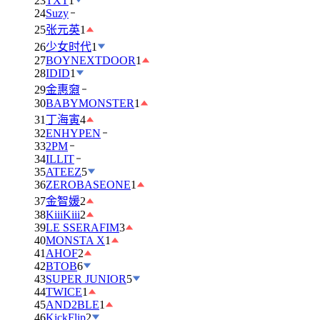
23
TXT
1
24
Suzy
25
张元英
1
26
少女时代
1
27
BOYNEXTDOOR
1
28
IDID
1
29
金惠奫
30
BABYMONSTER
1
31
丁海寅
4
32
ENHYPEN
33
2PM
34
ILLIT
35
ATEEZ
5
36
ZEROBASEONE
1
37
金智媛
2
38
KiiiKiii
2
39
LE SSERAFIM
3
40
MONSTA X
1
41
AHOF
2
42
BTOB
6
43
SUPER JUNIOR
5
44
TWICE
1
45
AND2BLE
1
46
KickFlip
2