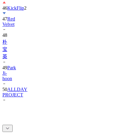
46
KickFlip
2
47
Red
Velvet
48
朴
宝
英
49
Park
Ji-
hoon
50
ALLDAY
PROJECT