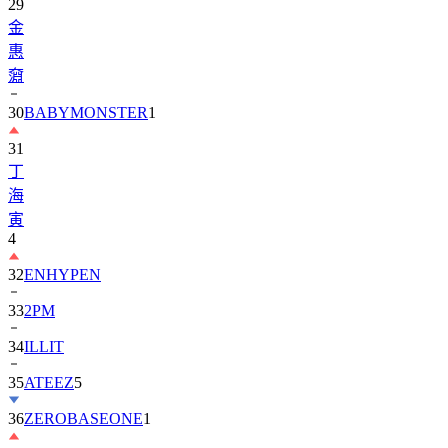
29
金
惠
奫
30
BABYMONSTER
1
31
丁
海
寅
4
32
ENHYPEN
33
2PM
34
ILLIT
35
ATEEZ
5
36
ZEROBASEONE
1