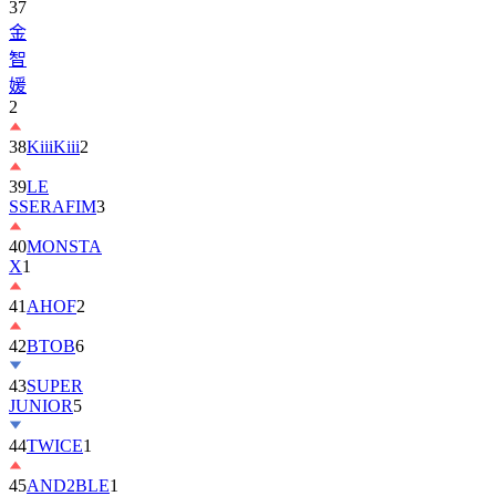
37
金
智
媛
2
38
KiiiKiii
2
39
LE
SSERAFIM
3
40
MONSTA
X
1
41
AHOF
2
42
BTOB
6
43
SUPER
JUNIOR
5
44
TWICE
1
45
AND2BLE
1