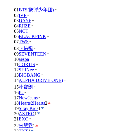
01
BTS(防弹少年团)
02
IVE
03
DAY6
04
RIIZE
05
NCT
06
BLACKPINK
07
TWS
08
卞佑锡
09
SEVENTEEN
10
aespa
11
CORTIS
12
SHINee
13
BIGBANG
14
ALPHA DRIVE ONE)
15
朴寶劍
16
IU
17
NewJeans
18
Hearts2Hearts
2
19
Stray Kids
1
20
ASTRO
1
21
EXO
22
宋慧乔
1