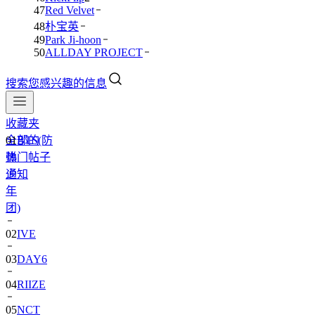
47
Red Velvet
48
朴宝英
49
Park Ji-hoon
50
ALLDAY PROJECT
搜索您感兴趣的信息
收藏夹
全部的
01
BTS(防
热门帖子
弹
通知
少
年
团)
02
IVE
03
DAY6
04
RIIZE
05
NCT