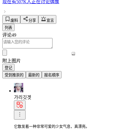
现在有
507K人
正在讨论
偶像
废料
分享
宣言
列表
评论
49
附上图片
登记
受到推崇的
最新的
报名顺序
가리깃겟
它散发着一种非常可爱的少女气息，真漂亮。