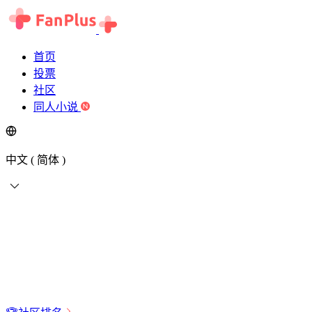
首页
投票
社区
同人小说
中文 ( 简体 )