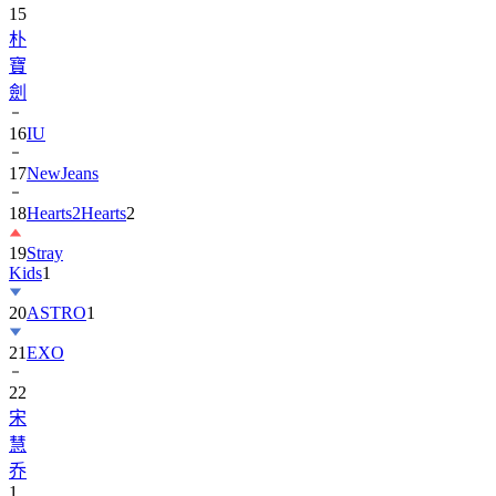
15
朴
寶
劍
16
IU
17
NewJeans
18
Hearts2Hearts
2
19
Stray
Kids
1
20
ASTRO
1
21
EXO
22
宋
慧
乔
1