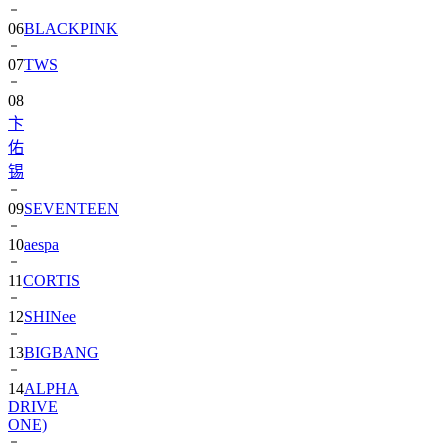
06
BLACKPINK
07
TWS
08
卞
佑
锡
09
SEVENTEEN
10
aespa
11
CORTIS
12
SHINee
13
BIGBANG
14
ALPHA
DRIVE
ONE)