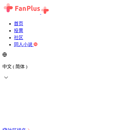
首页
投票
社区
同人小说
中文 ( 简体 )