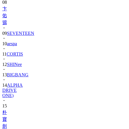
08
卞
佑
锡
09
SEVENTEEN
10
aespa
11
CORTIS
12
SHINee
13
BIGBANG
14
ALPHA
DRIVE
ONE)
15
朴
寶
劍