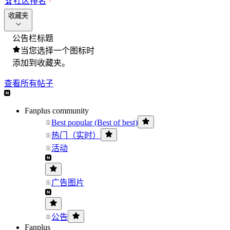
🏆
社区排名
收藏夹
公告栏标题
当您选择一个图标时
添加到收藏夹。
查看所有帖子
Fanplus community
Best popular (Best of best)
热门（实时）
活动
广告图片
公告
Fanplus