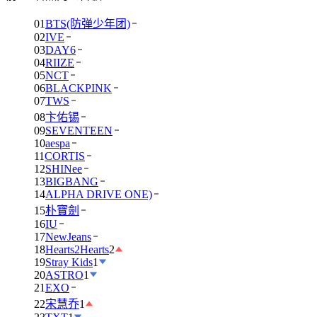
01
BTS(防弹少年团)
02
IVE
03
DAY6
04
RIIZE
05
NCT
06
BLACKPINK
07
TWS
08
卞佑锡
09
SEVENTEEN
10
aespa
11
CORTIS
12
SHINee
13
BIGBANG
14
ALPHA DRIVE ONE)
15
朴寶劍
16
IU
17
NewJeans
18
Hearts2Hearts
2
19
Stray Kids
1
20
ASTRO
1
21
EXO
22
宋慧乔
1