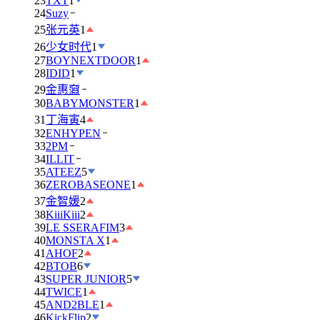
23
TXT
1
24
Suzy
25
张元英
1
26
少女时代
1
27
BOYNEXTDOOR
1
28
IDID
1
29
金惠奫
30
BABYMONSTER
1
31
丁海寅
4
32
ENHYPEN
33
2PM
34
ILLIT
35
ATEEZ
5
36
ZEROBASEONE
1
37
金智媛
2
38
KiiiKiii
2
39
LE SSERAFIM
3
40
MONSTA X
1
41
AHOF
2
42
BTOB
6
43
SUPER JUNIOR
5
44
TWICE
1
45
AND2BLE
1
46
KickFlip
2