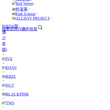
47
Red Velvet
48
朴宝英
49
Park Ji-hoon
50
ALLDAY PROJECT
01
BTS(防
搜索您感兴趣的信息
弹
少
年
团)
02
IVE
03
DAY6
04
RIIZE
05
NCT
06
BLACKPINK
07
TWS