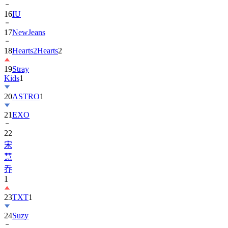
16
IU
17
NewJeans
18
Hearts2Hearts
2
19
Stray
Kids
1
20
ASTRO
1
21
EXO
22
宋
慧
乔
1
23
TXT
1
24
Suzy