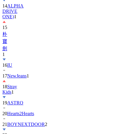
14
ALPHA
DRIVE
ONE)
1
15
朴
寶
劍
1
16
IU
17
NewJeans
1
18
Stray
Kids
1
19
ASTRO
20
Hearts2Hearts
21
BOYNEXTDOOR
2