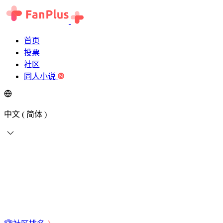
首页
投票
社区
同人小说
中文 ( 简体 )