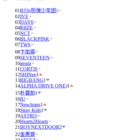
01
BTS(防弹少年团)
02
IVE
03
DAY6
04
RIIZE
05
NCT
06
BLACKPINK
07
TWS
08
卞佑锡
09
SEVENTEEN
10
aespa
11
CORTIS
12
SHINee
1
13
BIGBANG
1
14
ALPHA DRIVE ONE)
1
15
朴寶劍
1
16
IU
17
NewJeans
1
18
Stray Kids
1
19
ASTRO
20
Hearts2Hearts
21
BOYNEXTDOOR
2
22
金惠奫