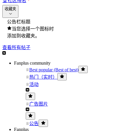
🏆
社区排名
收藏夹
公告栏标题
当您选择一个图标时
添加到收藏夹。
查看所有帖子
Fanplus community
Best popular (Best of best)
热门（实时）
活动
广告图片
公告
Fanplus