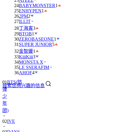
23
ATEEZ
24
BABYMONSTER
1
25
ENHYPEN
1
26
2PM
2
27
ILLIT
28
丁海寅
3
29
BTOB
1
30
ZEROBASEONE
1
31
SUPER JUNIOR
5
32
金智媛
1
33
KiiiKiii
3
34
MONSTA X
35
LE SSERAFIM
36
AHOF
4
01
BTS(防
搜索您感兴趣的信息
弹
少
年
团)
02
IVE
03
DAY6