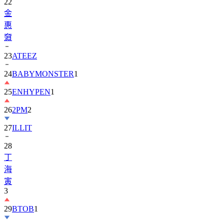
22
金
惠
奫
23
ATEEZ
24
BABYMONSTER
1
25
ENHYPEN
1
26
2PM
2
27
ILLIT
28
丁
海
寅
3
29
BTOB
1