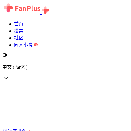
首页
投票
社区
同人小说
中文 ( 简体 )