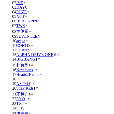
02
IVE
03
DAY6
04
RIIZE
05
NCT
06
BLACKPINK
07
TWS
08
卞佑锡
09
SEVENTEEN
10
aespa
11
CORTIS
12
SHINee
13
ALPHA DRIVE ONE)
1
14
BIGBANG
1
15
朴寶劍
1
16
NewJeans
1
17
Hearts2Hearts
18
IU
19
ASTRO
1
20
Stray Kids
1
21
宋慧乔
1
22
EXO
1
23
TXT
24
Suzy
25
张元英