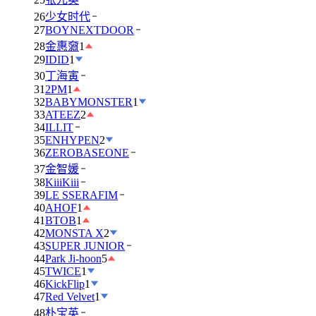
26
少女时代
27
BOYNEXTDOOR
28
金惠奫
1
29
IDID
1
30
丁海寅
31
2PM
1
32
BABYMONSTER
1
33
ATEEZ
2
34
ILLIT
35
ENHYPEN
2
36
ZEROBASEONE
37
金智媛
38
KiiiKiii
39
LE SSERAFIM
40
AHOF
1
41
BTOB
1
42
MONSTA X
2
43
SUPER JUNIOR
44
Park Ji-hoon
5
45
TWICE
1
46
KickFlip
1
47
Red Velvet
1
48
朴宝英