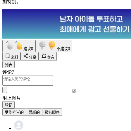
加特别。
建议
0
不建议
0
废料
分享
宣言
列表
评论
7
附上图片
登记
受到推崇的
最新的
报名顺序