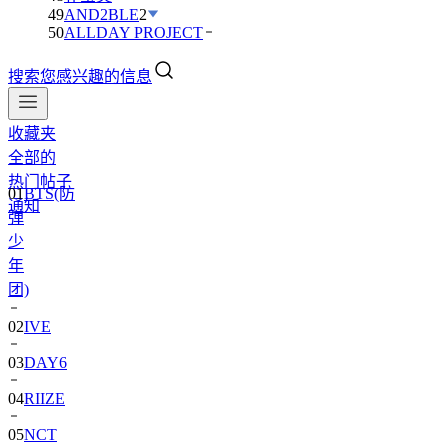
49
AND2BLE
2
50
ALLDAY PROJECT
搜索您感兴趣的信息
收藏夹
全部的
01
BTS(防
热门帖子
弹
通知
少
年
团)
02
IVE
03
DAY6
04
RIIZE
05
NCT
06
BLACKPINK