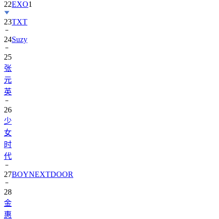
23
TXT
24
Suzy
25
张
元
英
26
少
女
时
代
27
BOYNEXTDOOR
28
金
惠
奫
1