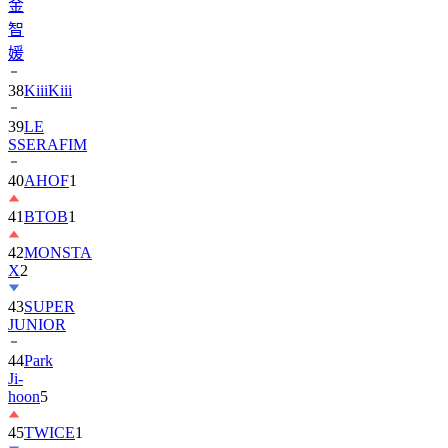
媛
38
KiiiKiii
39
LE
SSERAFIM
40
AHOF
1
41
BTOB
1
42
MONSTA
X
2
43
SUPER
JUNIOR
44
Park
Ji-
hoon
5
45
TWICE
1
46
KickFlip
1