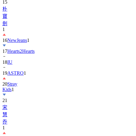
寶
劍
1
16
NewJeans
1
17
Hearts2Hearts
18
IU
19
ASTRO
1
20
Stray
Kids
1
21
宋
慧
乔
1
22
EXO
1