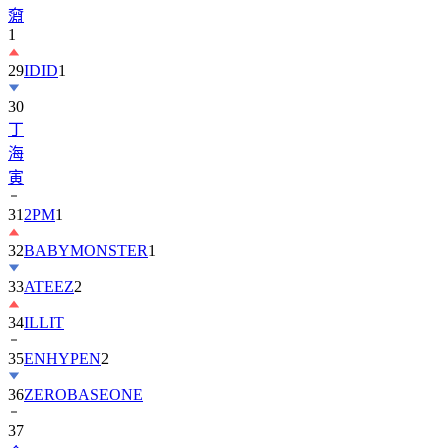
29
IDID
1
30
丁
海
寅
31
2PM
1
32
BABYMONSTER
1
33
ATEEZ
2
34
ILLIT
35
ENHYPEN
2
36
ZEROBASEONE
37
金
智