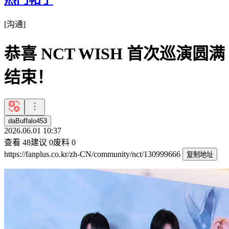
[
沟通
]
恭喜 NCT WISH 首次巡演圆满
结束！
daBuffalo453
2026.06.01 10:37
查看
48
建议
0
废料
0
https://fanplus.co.kr/zh-CN/community/nct/130999666
复制地址