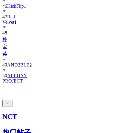
47
Red
Velvet
1
48
朴
宝
英
49
AND2BLE
2
50
ALLDAY
PROJECT
NCT
热门帖子