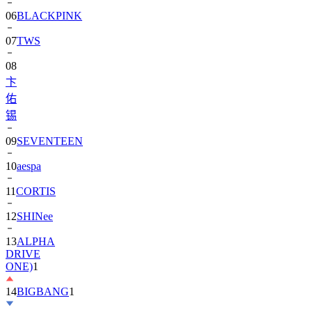
07
TWS
08
卞
佑
锡
09
SEVENTEEN
10
aespa
11
CORTIS
12
SHINee
13
ALPHA
DRIVE
ONE)
1
14
BIGBANG
1
15
朴