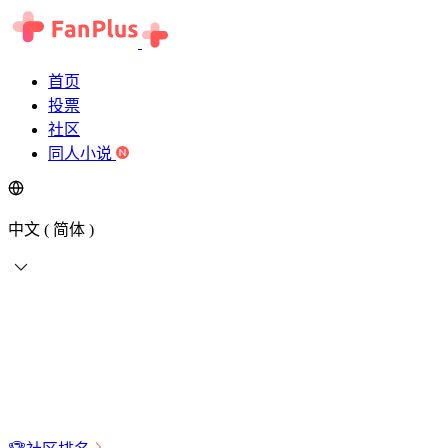
首页
投票
社区
同人小说
中文 ( 简体 )