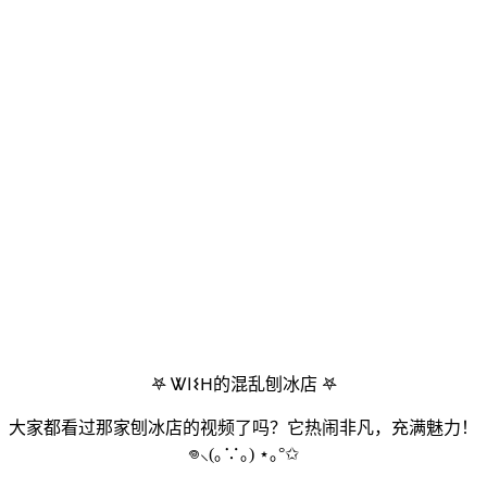
𖤐 Ꮤ𐌉𐌔𐋏的混乱刨冰店 𖤐
大家都看过那家刨冰店的视频了吗？它热闹非凡，充满魅力！
𖦹⸜(｡∵｡) ⋆｡°✩