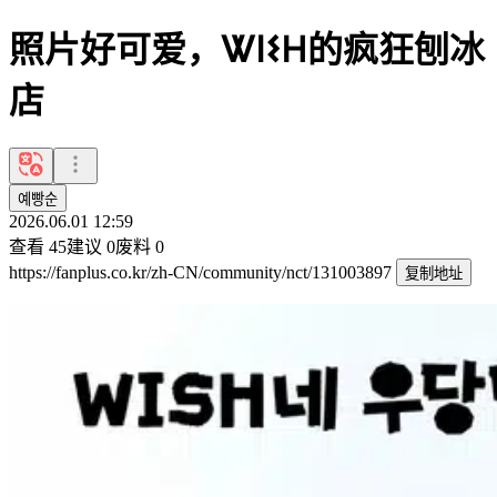
照片好可爱，Ꮤ𐌉𐌔𐋏的疯狂刨冰
店
예빵순
2026.06.01 12:59
查看
45
建议
0
废料
0
https://fanplus.co.kr/zh-CN/community/nct/131003897
复制地址