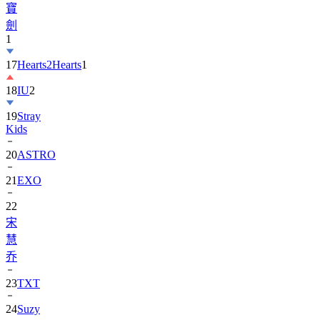
寶
劍
1
17
Hearts2Hearts
1
18
IU
2
19
Stray
Kids
20
ASTRO
21
EXO
22
宋
慧
乔
23
TXT
24
Suzy