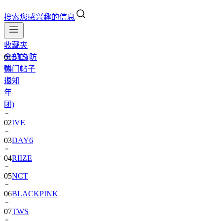
搜索您感兴趣的信息
收藏夹
全部的
01
BTS(防
热门帖子
弹
通知
少
年
团)
02
IVE
03
DAY6
04
RIIZE
05
NCT
06
BLACKPINK
07
TWS