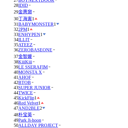
27
BOYNEXTDOOR
28
IDID
29
金惠奫
30
丁海寅
1
31
BABYMONSTER
1
32
2PM
1
33
ENHYPEN
1
34
ILLIT
35
ATEEZ
36
ZEROBASEONE
37
金智媛
38
KiiiKiii
39
LE SSERAFIM
40
MONSTA X
41
AHOF
42
BTOB
43
SUPER JUNIOR
44
TWICE
45
KickFlip
1
46
Red Velvet
1
47
AND2BLE
2
48
朴宝英
49
Park Ji-hoon
50
ALLDAY PROJECT