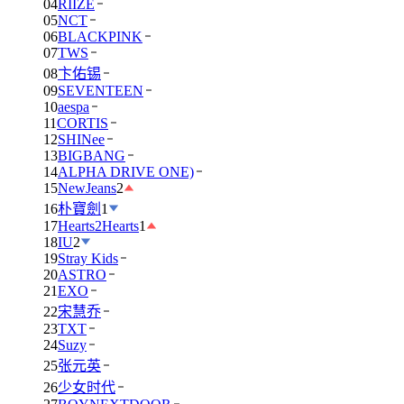
04
RIIZE
05
NCT
06
BLACKPINK
07
TWS
08
卞佑锡
09
SEVENTEEN
10
aespa
11
CORTIS
12
SHINee
13
BIGBANG
14
ALPHA DRIVE ONE)
15
NewJeans
2
16
朴寶劍
1
17
Hearts2Hearts
1
18
IU
2
19
Stray Kids
20
ASTRO
21
EXO
22
宋慧乔
23
TXT
24
Suzy
25
张元英
26
少女时代