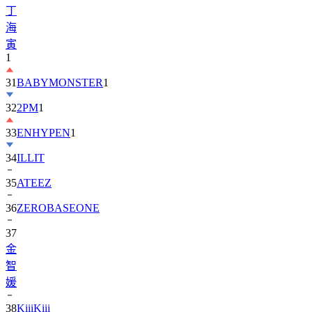
丁
海
寅
1
31
BABYMONSTER
1
32
2PM
1
33
ENHYPEN
1
34
ILLIT
35
ATEEZ
36
ZEROBASEONE
37
金
智
媛
38
KiiiKiii