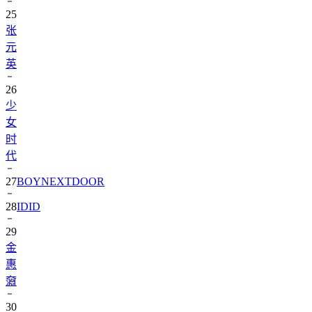
25
张
元
英
26
少
女
时
代
27
BOYNEXTDOOR
28
IDID
29
金
惠
奫
30