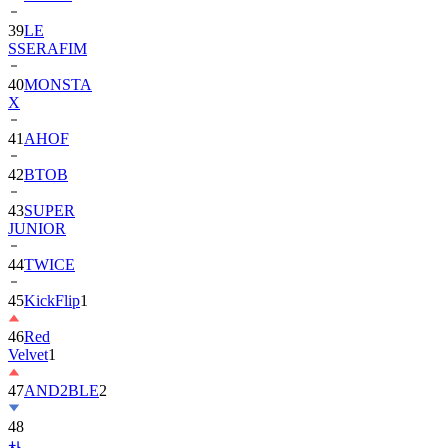
39
LE
SSERAFIM
40
MONSTA
X
41
AHOF
42
BTOB
43
SUPER
JUNIOR
44
TWICE
45
KickFlip
1
46
Red
Velvet
1
47
AND2BLE
2
48