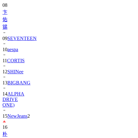
08
卞
佑
锡
09
SEVENTEEN
10
aespa
11
CORTIS
12
SHINee
13
BIGBANG
14
ALPHA
DRIVE
ONE)
15
NewJeans
2
16
朴