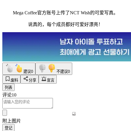
Mega Coffee官方账号上传了NCT Wish的可爱写真。
说真的，每个成员都好可爱好漂亮！
建议
0
不建议
0
废料
分享
宣言
列表
评论
10
附上图片
登记