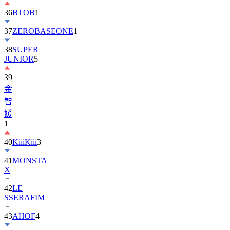
36
BTOB
1
37
ZEROBASEONE
1
38
SUPER
JUNIOR
5
39
金
智
媛
1
40
KiiiKiii
3
41
MONSTA
X
42
LE
SSERAFIM
43
AHOF
4