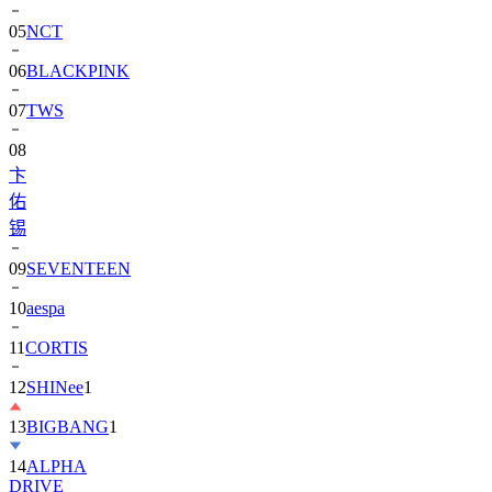
05
NCT
06
BLACKPINK
07
TWS
08
卞
佑
锡
09
SEVENTEEN
10
aespa
11
CORTIS
12
SHINee
1
13
BIGBANG
1
14
ALPHA
DRIVE