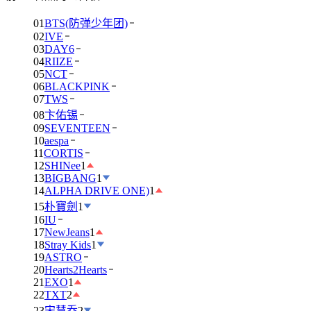
01
BTS(防弹少年团)
02
IVE
03
DAY6
04
RIIZE
05
NCT
06
BLACKPINK
07
TWS
08
卞佑锡
09
SEVENTEEN
10
aespa
11
CORTIS
12
SHINee
1
13
BIGBANG
1
14
ALPHA DRIVE ONE)
1
15
朴寶劍
1
16
IU
17
NewJeans
1
18
Stray Kids
1
19
ASTRO
20
Hearts2Hearts
21
EXO
1
22
TXT
2
23
宋慧乔
2