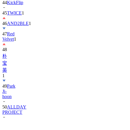
44
KickFlip
45
TWICE
1
46
AND2BLE
1
47
Red
Velvet
1
48
朴
宝
英
1
49
Park
Ji-
hoon
50
ALLDAY
PROJECT