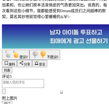
加​​柔和，也让她们原本活泼俏皮的气质更加突出。说真的，每
次看到这些小细节，我都能感受到Dream成员们之间超棒的默
契，莫名其妙地就觉得心里暖暖的♨️🐻✨
建议
0
不建议
0
废料
分享
宣言
列表
评论
5
附上图片
登记