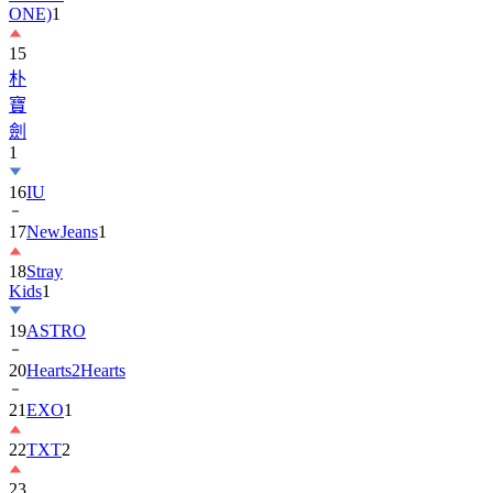
ONE)
1
15
朴
寶
劍
1
16
IU
17
NewJeans
1
18
Stray
Kids
1
19
ASTRO
20
Hearts2Hearts
21
EXO
1
22
TXT
2
23