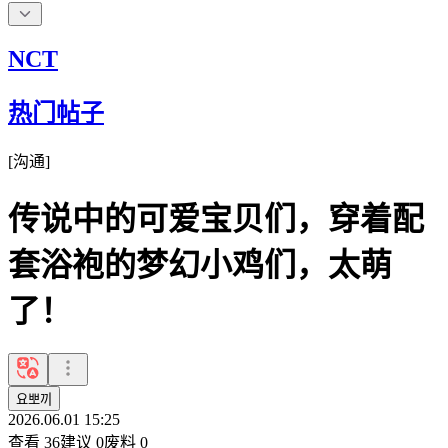
NCT
热门帖子
[
沟通
]
传说中的可爱宝贝们，穿着配
套浴袍的梦幻小鸡们，太萌
了！
요뽀끼
2026.06.01 15:25
查看
36
建议
0
废料
0