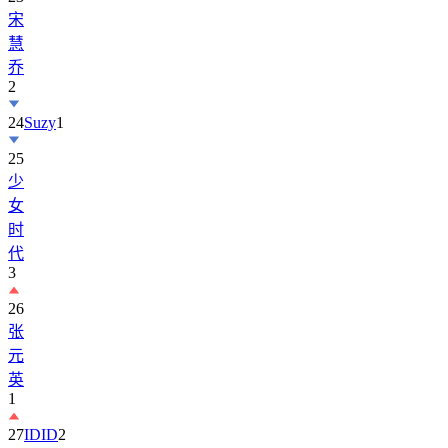
宋
慧
乔
2
24
Suzy
1
25
少
女
时
代
3
26
张
元
英
1
27
IDID
2