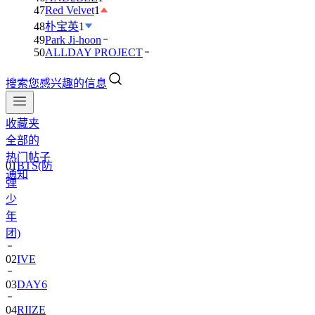
47
Red Velvet
1
48
朴宝英
1
49
Park Ji-hoon
50
ALLDAY PROJECT
搜索您感兴趣的信息
收藏夹
全部的
热门帖子
01
BTS(防
通知
弹
少
年
团)
02
IVE
03
DAY6
04
RIIZE