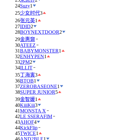
24
Suzy
1
25
少女时代
3
26
张元英
1
27
IDID
2
28
BOYNEXTDOOR
2
29
金惠奫
30
ATEEZ
31
BABYMONSTER
1
32
ENHYPEN
1
33
2PM
2
34
ILLIT
35
丁海寅
3
36
BTOB
1
37
ZEROBASEONE
1
38
SUPER JUNIOR
5
39
金智媛
1
40
KiiiKiii
3
41
MONSTA X
42
LE SSERAFIM
43
AHOF
4
44
KickFlip
45
TWICE
1
46
AND2BLE
1