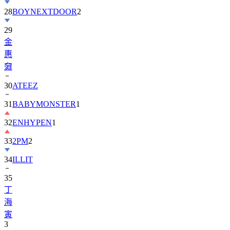
28
BOYNEXTDOOR
2
29
金
惠
奫
30
ATEEZ
31
BABYMONSTER
1
32
ENHYPEN
1
33
2PM
2
34
ILLIT
35
丁
海
寅
3