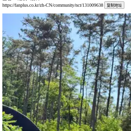
https://fanplus.co.kr/zh-CN/community/nct/131009638
复制地址