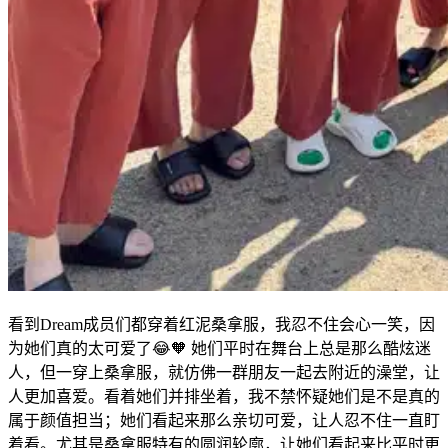
看到Dream成员们都穿着红泥桑拿服，我忍不住会心一笑，因
为她们真的太可爱了😂🧡 她们平时在舞台上总是那么酷炫迷
人，但一穿上桑拿服，就仿佛一群朋友一起去附近的澡堂，让
人更加喜爱。看着她们并排坐着，我不禁怀疑她们是不是真的
属于颜值担当；她们看起来那么亲切可爱，让人忍不住一直盯
着看。尤其是桑拿服特有的圆润轮廓，让她们看起来比平时更