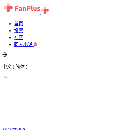
首页
投票
社区
同人小说
中文 ( 简体 )