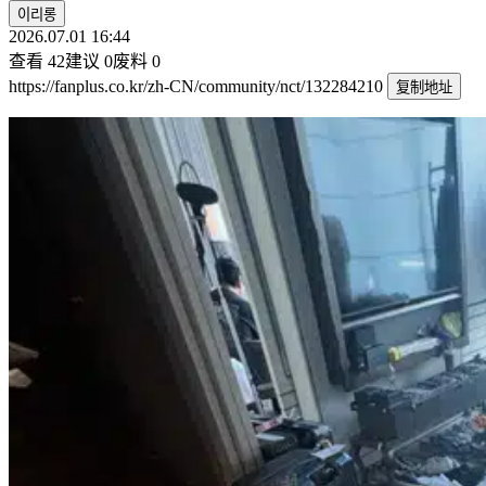
이리롱
2026.07.01 16:44
查看
42
建议
0
废料
0
https://fanplus.co.kr/zh-CN/community/nct/132284210
复制地址