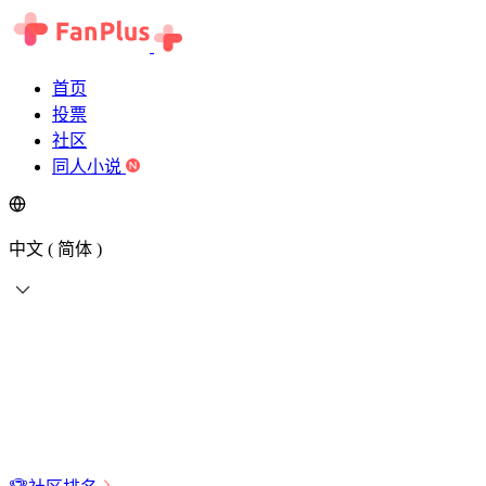
首页
投票
社区
同人小说
中文 ( 简体 )