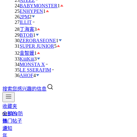
23
ATEEZ
24
BABYMONSTER
1
25
ENHYPEN
1
26
2PM
2
27
ILLIT
28
丁海寅
3
29
BTOB
1
30
ZEROBASEONE
1
31
SUPER JUNIOR
5
32
金智媛
1
33
KiiiKiii
3
34
MONSTA X
35
LE SSERAFIM
36
AHOF
4
搜索您感兴趣的信息
收藏夹
全部的
01
BTS(防
热门帖子
弹
通知
少
年