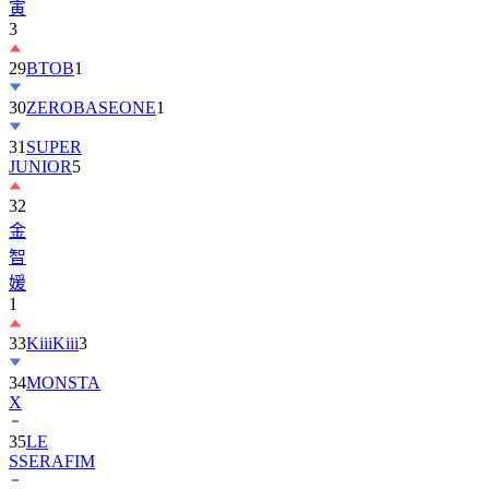
寅
3
29
BTOB
1
30
ZEROBASEONE
1
31
SUPER
JUNIOR
5
32
金
智
媛
1
33
KiiiKiii
3
34
MONSTA
X
35
LE
SSERAFIM