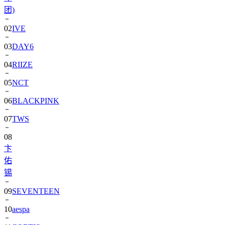
团)
02
IVE
03
DAY6
04
RIIZE
05
NCT
06
BLACKPINK
07
TWS
08
卞
佑
锡
09
SEVENTEEN
10
aespa