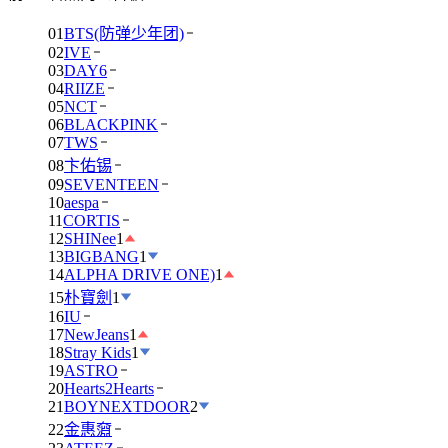
01
BTS(防弹少年团)
02
IVE
03
DAY6
04
RIIZE
05
NCT
06
BLACKPINK
07
TWS
08
卞佑锡
09
SEVENTEEN
10
aespa
11
CORTIS
12
SHINee
1
13
BIGBANG
1
14
ALPHA DRIVE ONE)
1
15
朴寶劍
1
16
IU
17
NewJeans
1
18
Stray Kids
1
19
ASTRO
20
Hearts2Hearts
21
BOYNEXTDOOR
2
22
金惠奫