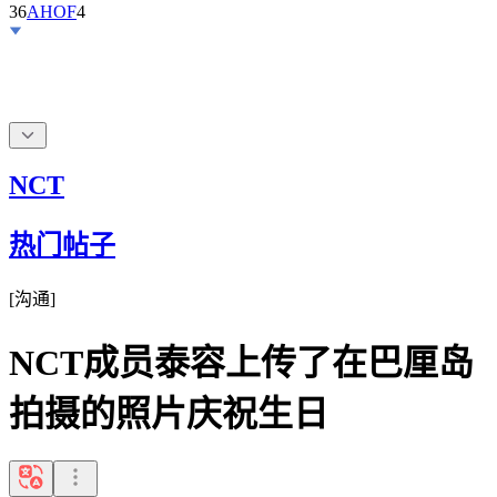
36
AHOF
4
NCT
热门帖子
[
沟通
]
NCT成员泰容上传了在巴厘岛
拍摄的照片庆祝生日