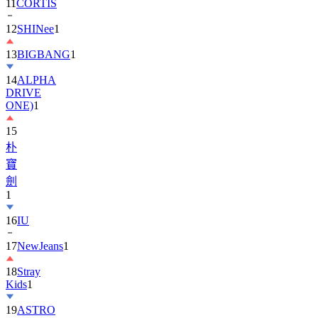
11
CORTIS
12
SHINee
1
13
BIGBANG
1
14
ALPHA
DRIVE
ONE)
1
15
朴
寶
劍
1
16
IU
17
NewJeans
1
18
Stray
Kids
1
19
ASTRO