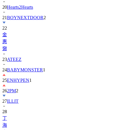
20
Hearts2Hearts
21
BOYNEXTDOOR
2
22
金
惠
奫
23
ATEEZ
24
BABYMONSTER
1
25
ENHYPEN
1
26
2PM
2
27
ILLIT
28
丁
海