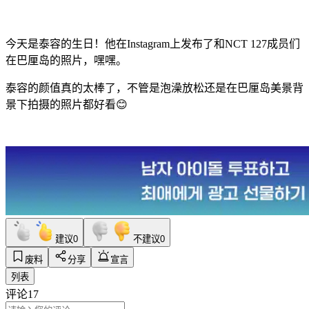
今天是泰容的生日！他在Instagram上发布了和NCT 127成员们
在巴厘岛的照片，嘿嘿。
泰容的颜值真的太棒了，不管是泡澡放松还是在巴厘岛美景背
景下拍摄的照片都好看😊
建议
0
不建议
0
废料
分享
宣言
列表
评论
17