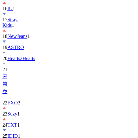
17
Stray
Kids
1
18
NewJeans
1
19
ASTRO
20
Hearts2Hearts
21
宋
慧
乔
22
EXO
3
23
Suzy
1
24
TXT
1
25
IDID
1
26
BOYNEXTDOOR
1