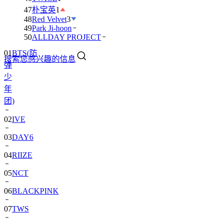
47
朴宝英
1
48
Red Velvet
3
49
Park Ji-hoon
01
BTS(防
50
ALLDAY PROJECT
弹
搜索您感兴趣的信息
少
年
团)
02
IVE
03
DAY6
04
RIIZE
05
NCT
06
BLACKPINK
07
TWS
08
卞