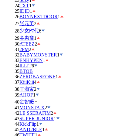
23
Suzy
1
24
TXT
1
25
IDID
1
26
BOYNEXTDOOR
1
27
张元英
2
28
少女时代
6
29
金惠奫
1
30
ATEEZ
2
31
2PM
2
32
BABYMONSTER
1
33
ENHYPEN
1
34
ILLIT
6
35
BTOB
36
ZEROBASEONE
1
37
KiiiKiii
4
38
丁海寅
2
39
AHOF
1
40
金智媛
41
MONSTA X
2
42
LE SSERAFIM
2
43
SUPER JUNIOR
1
44
KickFlip
1
45
AND2BLE
1
46
TWICE
1