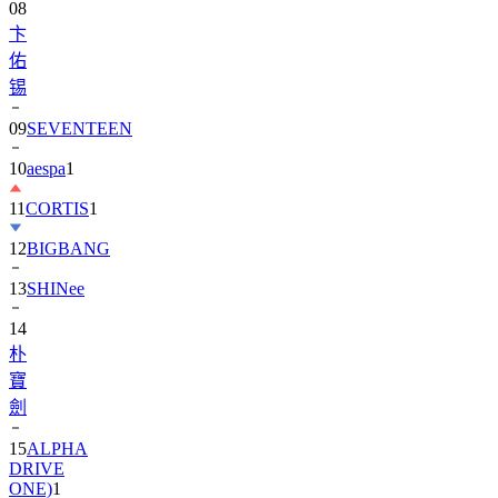
佑
锡
09
SEVENTEEN
10
aespa
1
11
CORTIS
1
12
BIGBANG
13
SHINee
14
朴
寶
劍
15
ALPHA
DRIVE
ONE)
1
16
IU
1