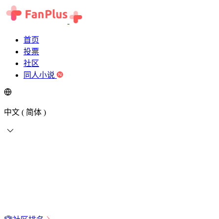
首页
投票
社区
同人小说
中文 ( 简体 )