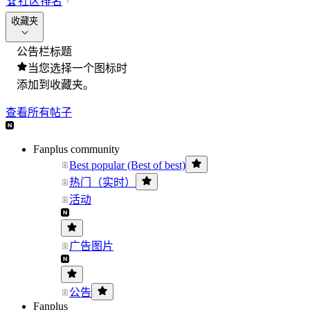
🏆
社区排名
收藏夹
公告栏标题
当您选择一个图标时
添加到收藏夹。
查看所有帖子
Fanplus community
Best popular (Best of best)
热门（实时）
活动
广告图片
公告
Fanplus