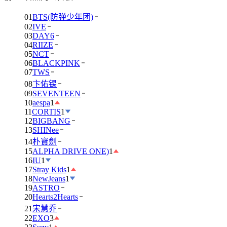
01
BTS(防弹少年团)
02
IVE
03
DAY6
04
RIIZE
05
NCT
06
BLACKPINK
07
TWS
08
卞佑锡
09
SEVENTEEN
10
aespa
1
11
CORTIS
1
12
BIGBANG
13
SHINee
14
朴寶劍
15
ALPHA DRIVE ONE)
1
16
IU
1
17
Stray Kids
1
18
NewJeans
1
19
ASTRO
20
Hearts2Hearts
21
宋慧乔
22
EXO
3