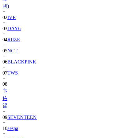
团)
02
IVE
03
DAY6
04
RIIZE
05
NCT
06
BLACKPINK
07
TWS
08
卞
佑
锡
09
SEVENTEEN
10
aespa