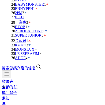
23
ATEEZ
24
BABYMONSTER
1
25
ENHYPEN
1
26
2PM
2
27
ILLIT
28
丁海寅
3
29
BTOB
1
30
ZEROBASEONE
1
31
SUPER JUNIOR
5
32
金智媛
1
33
KiiiKiii
3
34
MONSTA X
35
LE SSERAFIM
36
AHOF
4
搜索您感兴趣的信息
收藏夹
全部的
01
BTS(防
热门帖子
弹
通知
少
年