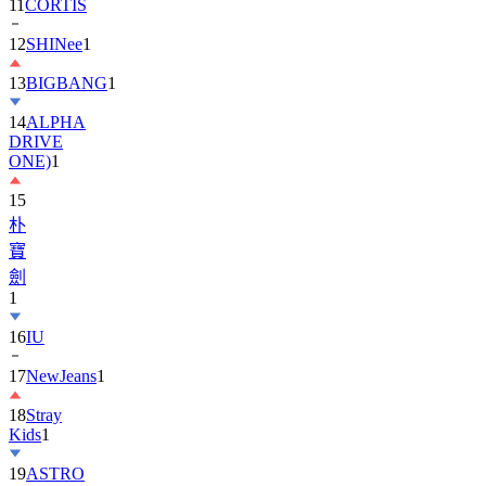
11
CORTIS
12
SHINee
1
13
BIGBANG
1
14
ALPHA
DRIVE
ONE)
1
15
朴
寶
劍
1
16
IU
17
NewJeans
1
18
Stray
Kids
1
19
ASTRO