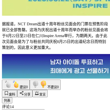
据报道，NCT Dream出道十周年粉丝见面会的门票在预售阶段
就已全部售罄。这场为庆祝出道十周年而举办的粉丝见面会将
于8月22日至23日在仁川Inspire Arena举行，为期两天。由于此
次见面会是为了与粉丝共同庆祝8月25日的出道纪念日而特别
策划的，因此意义更加重大。
建议
0
不建议
0
废料
分享
宣言
列表
评论
14