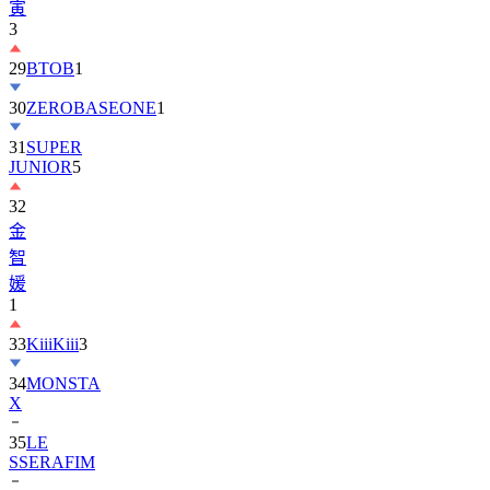
寅
3
29
BTOB
1
30
ZEROBASEONE
1
31
SUPER
JUNIOR
5
32
金
智
媛
1
33
KiiiKiii
3
34
MONSTA
X
35
LE
SSERAFIM