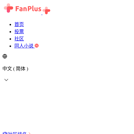
首页
投票
社区
同人小说
中文 ( 简体 )