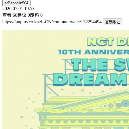
arPangolin504
2026.07.01 19:53
查看
60
建议
0
废料
0
https://fanplus.co.kr/zh-CN/community/nct/132294494
复制地址