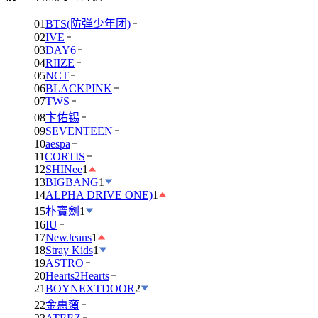
01
BTS(防弹少年团)
02
IVE
03
DAY6
04
RIIZE
05
NCT
06
BLACKPINK
07
TWS
08
卞佑锡
09
SEVENTEEN
10
aespa
11
CORTIS
12
SHINee
1
13
BIGBANG
1
14
ALPHA DRIVE ONE)
1
15
朴寶劍
1
16
IU
17
NewJeans
1
18
Stray Kids
1
19
ASTRO
20
Hearts2Hearts
21
BOYNEXTDOOR
2
22
金惠奫