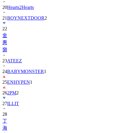
20
Hearts2Hearts
21
BOYNEXTDOOR
2
22
金
惠
奫
23
ATEEZ
24
BABYMONSTER
1
25
ENHYPEN
1
26
2PM
2
27
ILLIT
28
丁
海