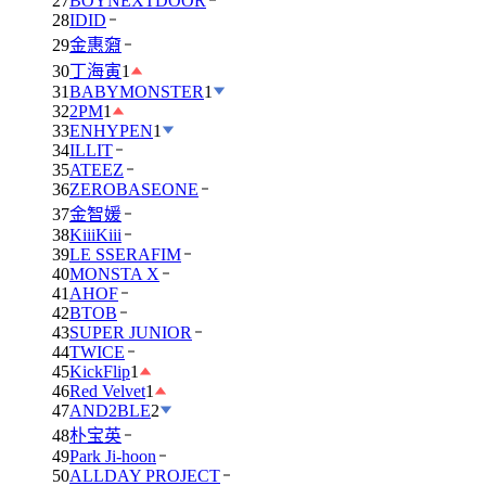
27
BOYNEXTDOOR
28
IDID
29
金惠奫
30
丁海寅
1
31
BABYMONSTER
1
32
2PM
1
33
ENHYPEN
1
34
ILLIT
35
ATEEZ
36
ZEROBASEONE
37
金智媛
38
KiiiKiii
39
LE SSERAFIM
40
MONSTA X
41
AHOF
42
BTOB
43
SUPER JUNIOR
44
TWICE
45
KickFlip
1
46
Red Velvet
1
47
AND2BLE
2
48
朴宝英
49
Park Ji-hoon
50
ALLDAY PROJECT