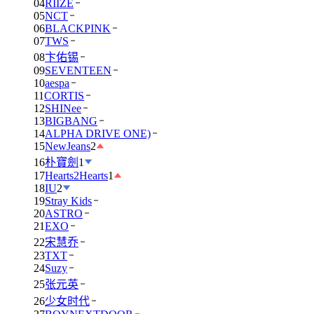
04
RIIZE
05
NCT
06
BLACKPINK
07
TWS
08
卞佑锡
09
SEVENTEEN
10
aespa
11
CORTIS
12
SHINee
13
BIGBANG
14
ALPHA DRIVE ONE)
15
NewJeans
2
16
朴寶劍
1
17
Hearts2Hearts
1
18
IU
2
19
Stray Kids
20
ASTRO
21
EXO
22
宋慧乔
23
TXT
24
Suzy
25
张元英
26
少女时代