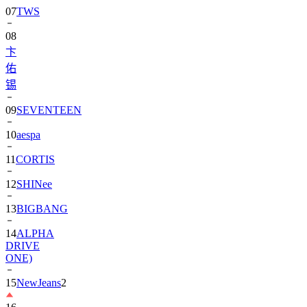
08
卞
佑
锡
09
SEVENTEEN
10
aespa
11
CORTIS
12
SHINee
13
BIGBANG
14
ALPHA
DRIVE
ONE)
15
NewJeans
2
16
朴