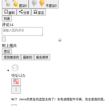
建议
0
不建议
0
废料
分享
宣言
列表
评论
14
附上图片
登记
受到推崇的
最新的
报名顺序
아도니스
NCT Jeno的男友风造型太帅了！灰色调搭配牛仔裤，完全是我的菜