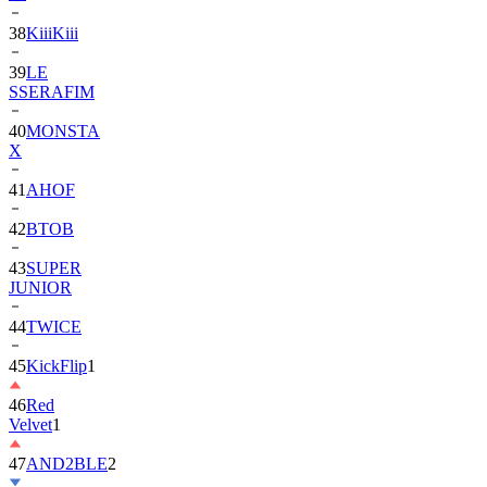
39
LE
SSERAFIM
40
MONSTA
X
41
AHOF
42
BTOB
43
SUPER
JUNIOR
44
TWICE
45
KickFlip
1
46
Red
Velvet
1
47
AND2BLE
2
48