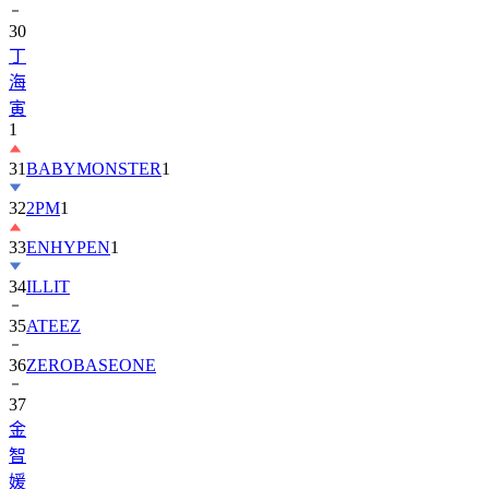
丁
海
寅
1
31
BABYMONSTER
1
32
2PM
1
33
ENHYPEN
1
34
ILLIT
35
ATEEZ
36
ZEROBASEONE
37
金
智
媛
38
KiiiKiii