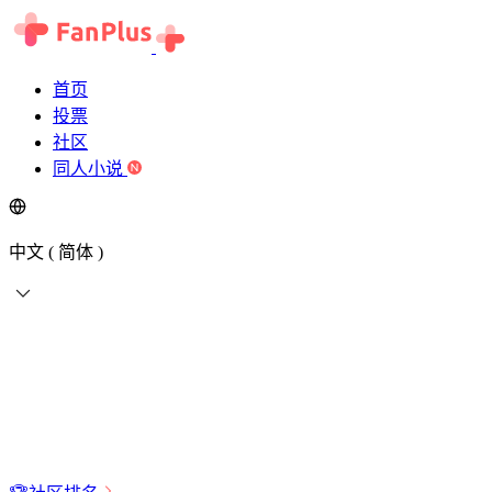
首页
投票
社区
同人小说
中文 ( 简体 )