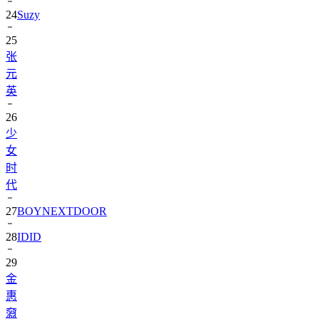
25
张
元
英
26
少
女
时
代
27
BOYNEXTDOOR
28
IDID
29
金
惠
奫
30