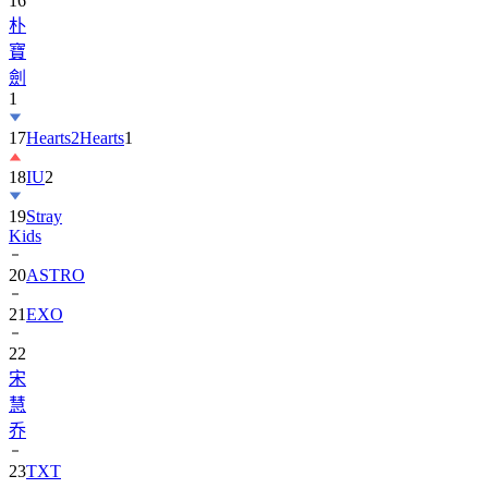
寶
劍
1
17
Hearts2Hearts
1
18
IU
2
19
Stray
Kids
20
ASTRO
21
EXO
22
宋
慧
乔
23
TXT
24
Suzy