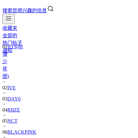
搜索您感兴趣的信息
收藏夹
全部的
01
BTS(防
热门帖子
弹
通知
少
年
团)
02
IVE
03
DAY6
04
RIIZE
05
NCT
06
BLACKPINK
07
TWS