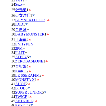
23
TXT
1
24
Suzy
25
张元英
1
26
少女时代
1
27
BOYNEXTDOOR
1
28
IDID
1
29
金惠奫
30
BABYMONSTER
1
31
丁海寅
4
32
ENHYPEN
33
2PM
34
ILLIT
35
ATEEZ
5
36
ZEROBASEONE
1
37
金智媛
2
38
KiiiKiii
2
39
LE SSERAFIM
3
40
MONSTA X
1
41
AHOF
2
42
BTOB
6
43
SUPER JUNIOR
5
44
TWICE
1
45
AND2BLE
1
46
KickFlip
2