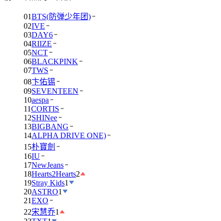
01
BTS(防弹少年团)
02
IVE
03
DAY6
04
RIIZE
05
NCT
06
BLACKPINK
07
TWS
08
卞佑锡
09
SEVENTEEN
10
aespa
11
CORTIS
12
SHINee
13
BIGBANG
14
ALPHA DRIVE ONE)
15
朴寶劍
16
IU
17
NewJeans
18
Hearts2Hearts
2
19
Stray Kids
1
20
ASTRO
1
21
EXO
22
宋慧乔
1