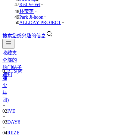
47
Red Velvet
48
朴宝英
49
Park Ji-hoon
50
ALLDAY PROJECT
搜索您感兴趣的信息
收藏夹
全部的
01
BTS(防
热门帖子
弹
通知
少
年
团)
02
IVE
03
DAY6
04
RIIZE
05
NCT