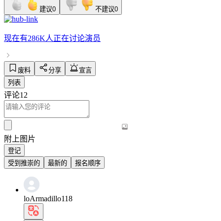
建议
0
不建议
0
现在有
286K人
正在讨论
演员
废料
分享
宣言
列表
评论
12
附上图片
登记
受到推崇的
最新的
报名顺序
loArmadillo118