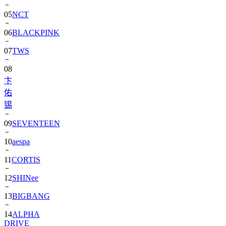
06
BLACKPINK
07
TWS
08
卞
佑
锡
09
SEVENTEEN
10
aespa
11
CORTIS
12
SHINee
13
BIGBANG
14
ALPHA
DRIVE
ONE)