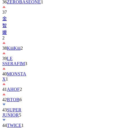
37
金
智
媛
2
38
KiiiKiii
2
39
LE
SSERAFIM
3
40
MONSTA
X
1
41
AHOF
2
42
BTOB
6
43
SUPER
JUNIOR
5
44
TWICE
1
45
AND2BLE
1