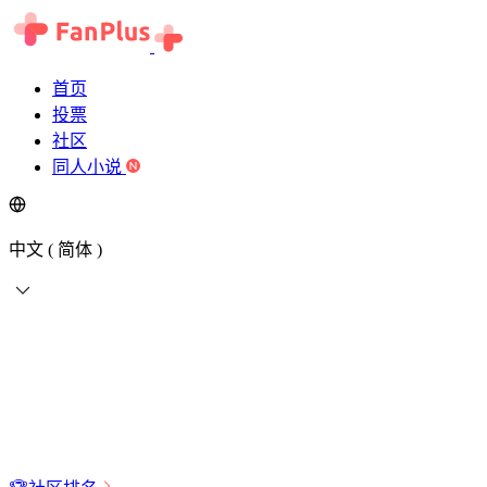
首页
投票
社区
同人小说
中文 ( 简体 )