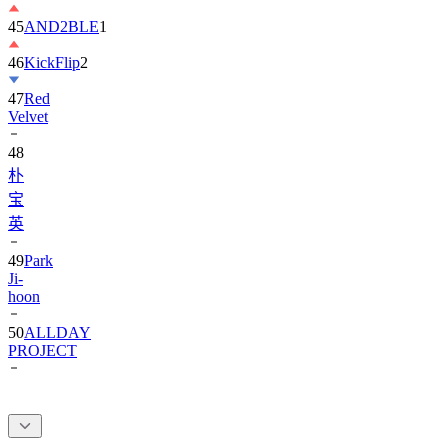
46
KickFlip
2
47
Red
Velvet
48
朴
宝
英
49
Park
Ji-
hoon
50
ALLDAY
PROJECT