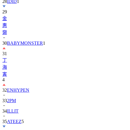
29
金
惠
奫
30
BABYMONSTER
1
31
丁
海
寅
4
32
ENHYPEN
33
2PM
34
ILLIT
35
ATEEZ
5
36
ZEROBASEONE
1