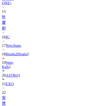
15
朴
寶
劍
16
IU
17
NewJeans
18
Hearts2Hearts
2
19
Stray
Kids
1
20
ASTRO
1
21
EXO
22
宋
慧
乔
1