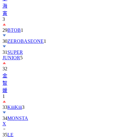
海
寅
3
29
BTOB
1
30
ZEROBASEONE
1
31
SUPER
JUNIOR
5
32
金
智
媛
1
33
KiiiKiii
3
34
MONSTA
X
35
LE