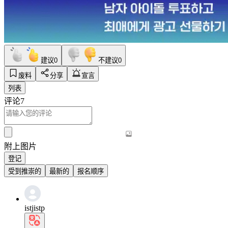
建议
0
不建议
0
废料
分享
宣言
列表
评论
7
附上图片
登记
受到推崇的
最新的
报名顺序
istjistp