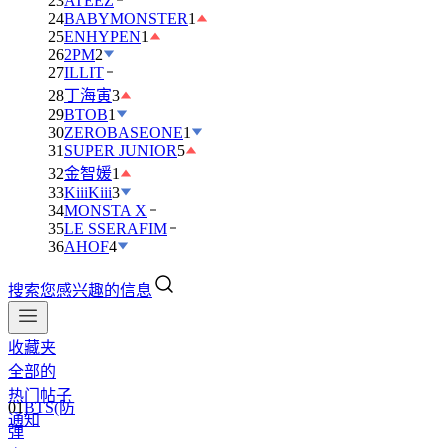
23
ATEEZ
24
BABYMONSTER
1
25
ENHYPEN
1
26
2PM
2
27
ILLIT
28
丁海寅
3
29
BTOB
1
30
ZEROBASEONE
1
31
SUPER JUNIOR
5
32
金智媛
1
33
KiiiKiii
3
34
MONSTA X
35
LE SSERAFIM
36
AHOF
4
搜索您感兴趣的信息
收藏夹
全部的
热门帖子
01
BTS(防
通知
弹