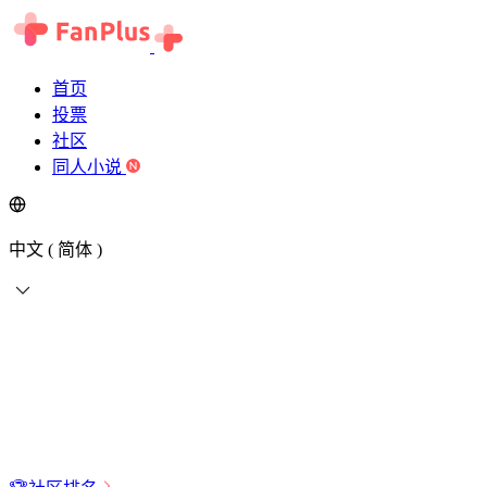
首页
投票
社区
同人小说
中文 ( 简体 )