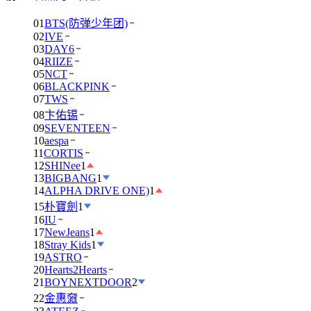
01
BTS(防弹少年团)
02
IVE
03
DAY6
04
RIIZE
05
NCT
06
BLACKPINK
07
TWS
08
卞佑锡
09
SEVENTEEN
10
aespa
11
CORTIS
12
SHINee
1
13
BIGBANG
1
14
ALPHA DRIVE ONE)
1
15
朴寶劍
1
16
IU
17
NewJeans
1
18
Stray Kids
1
19
ASTRO
20
Hearts2Hearts
21
BOYNEXTDOOR
2
22
金惠奫