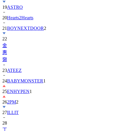
19
ASTRO
20
Hearts2Hearts
21
BOYNEXTDOOR
2
22
金
惠
奫
23
ATEEZ
24
BABYMONSTER
1
25
ENHYPEN
1
26
2PM
2
27
ILLIT
28
丁