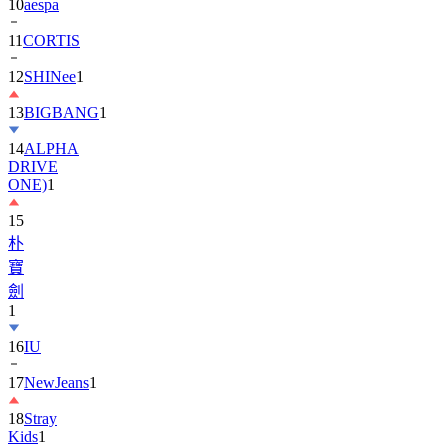
10
aespa
11
CORTIS
12
SHINee
1
13
BIGBANG
1
14
ALPHA
DRIVE
ONE)
1
15
朴
寶
劍
1
16
IU
17
NewJeans
1
18
Stray
Kids
1