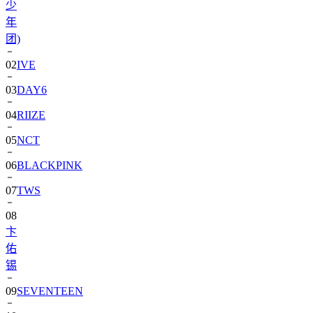
少
年
团)
02
IVE
03
DAY6
04
RIIZE
05
NCT
06
BLACKPINK
07
TWS
08
卞
佑
锡
09
SEVENTEEN