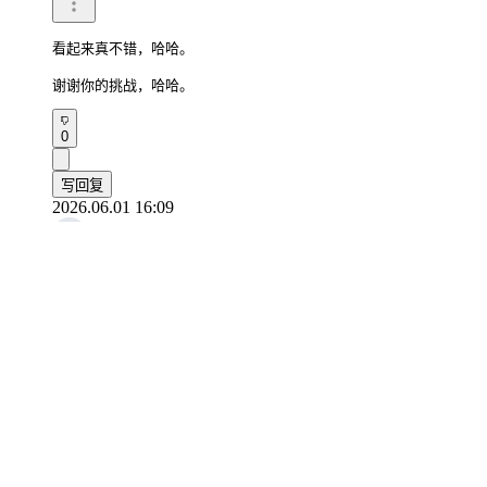
看起来真不错，哈哈。

谢谢你的挑战，哈哈。
0
写回复
2026.06.01 16:09
요뽀끼
看到你们俩相处融洽真好。你们选的挑战也很有意思。
0
写回复