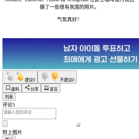
摄了一些很有氛围的照片。
气氛真好！
建议
0
不建议
0
废料
分享
宣言
列表
评论
5
附上图片