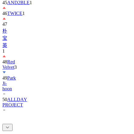
46
TWICE
1
47
朴
宝
英
1
48
Red
Velvet
3
49
Park
Ji-
hoon
50
ALLDAY
PROJECT