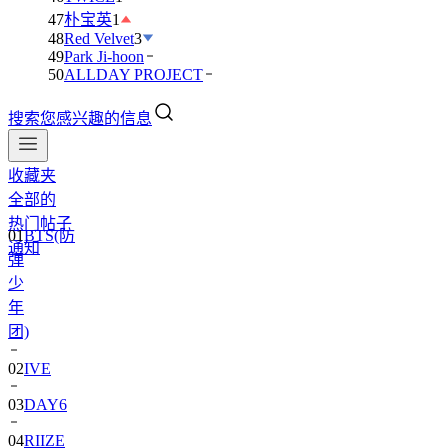
47
朴宝英
1
48
Red Velvet
3
49
Park Ji-hoon
50
ALLDAY PROJECT
搜索您感兴趣的信息
收藏夹
全部的
01
BTS(防
热门帖子
弹
通知
少
年
团)
02
IVE
03
DAY6
04
RIIZE
05
NCT