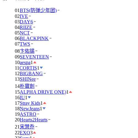
01
BTS(防弹少年团)
02
IVE
03
DAY6
04
RIIZE
05
NCT
06
BLACKPINK
07
TWS
08
卞佑锡
09
SEVENTEEN
10
aespa
1
11
CORTIS
1
12
BIGBANG
13
SHINee
14
朴寶劍
15
ALPHA DRIVE ONE)
1
16
IU
1
17
Stray Kids
1
18
NewJeans
1
19
ASTRO
20
Hearts2Hearts
21
宋慧乔
22
EXO
3