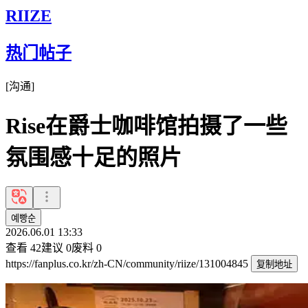
RIIZE
热门帖子
[
沟通
]
Rise在爵士咖啡馆拍摄了一些
氛围感十足的照片
예빵순
2026.06.01 13:33
查看
42
建议
0
废料
0
https://fanplus.co.kr/zh-CN/community/riize/131004845
复制地址