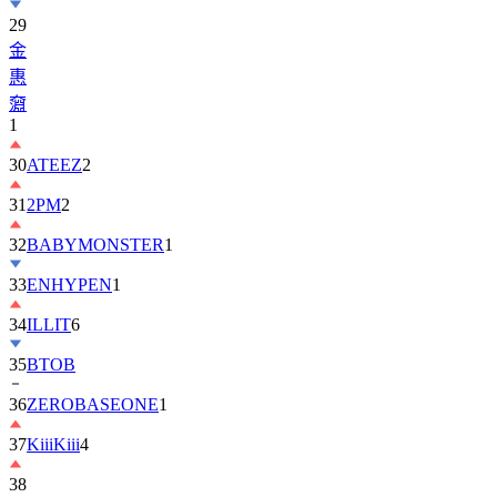
金
惠
奫
1
30
ATEEZ
2
31
2PM
2
32
BABYMONSTER
1
33
ENHYPEN
1
34
ILLIT
6
35
BTOB
36
ZEROBASEONE
1
37
KiiiKiii
4
38
丁
海