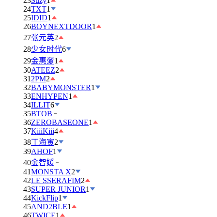
23
Suzy
1
24
TXT
1
25
IDID
1
26
BOYNEXTDOOR
1
27
张元英
2
28
少女时代
6
29
金惠奫
1
30
ATEEZ
2
31
2PM
2
32
BABYMONSTER
1
33
ENHYPEN
1
34
ILLIT
6
35
BTOB
36
ZEROBASEONE
1
37
KiiiKiii
4
38
丁海寅
2
39
AHOF
1
40
金智媛
41
MONSTA X
2
42
LE SSERAFIM
2
43
SUPER JUNIOR
1
44
KickFlip
1
45
AND2BLE
1
46
TWICE
1