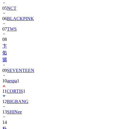
06
BLACKPINK
07
TWS
08
卞
佑
锡
09
SEVENTEEN
10
aespa
1
11
CORTIS
1
12
BIGBANG
13
SHINee
14
朴
寶