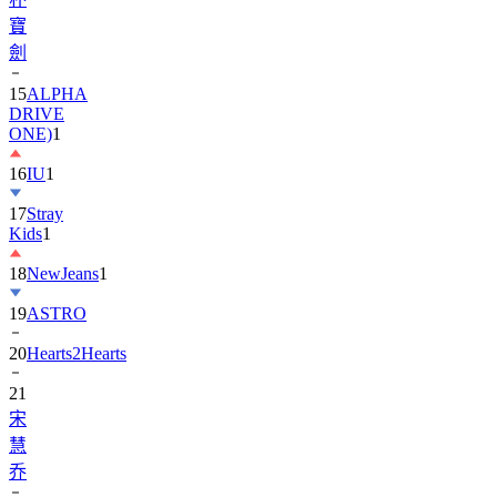
劍
15
ALPHA
DRIVE
ONE)
1
16
IU
1
17
Stray
Kids
1
18
NewJeans
1
19
ASTRO
20
Hearts2Hearts
21
宋
慧
乔
22
EXO
3