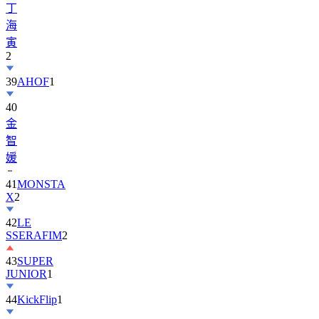
寅
2
39
AHOF
1
40
金
智
媛
41
MONSTA
X
2
42
LE
SSERAFIM
2
43
SUPER
JUNIOR
1
44
KickFlip
1
45
AND2BLE
1