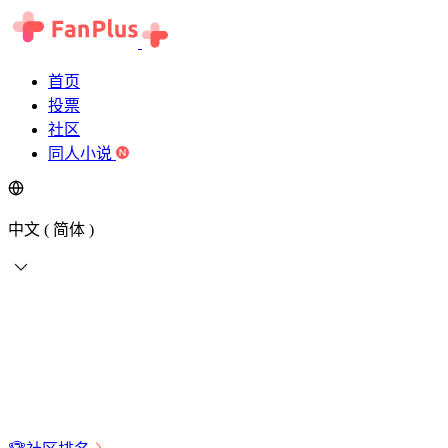
首页
投票
社区
同人小说
中文 ( 简体 )