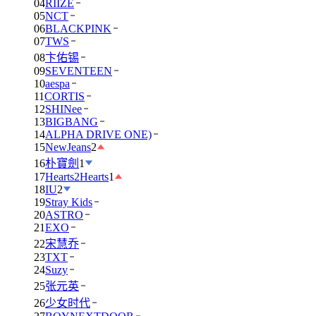
04
RIIZE
05
NCT
06
BLACKPINK
07
TWS
08
卞佑锡
09
SEVENTEEN
10
aespa
11
CORTIS
12
SHINee
13
BIGBANG
14
ALPHA DRIVE ONE)
15
NewJeans
2
16
朴寶劍
1
17
Hearts2Hearts
1
18
IU
2
19
Stray Kids
20
ASTRO
21
EXO
22
宋慧乔
23
TXT
24
Suzy
25
张元英
26
少女时代