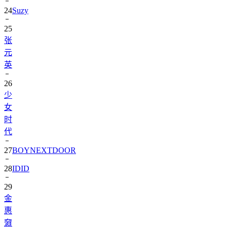
25
张
元
英
26
少
女
时
代
27
BOYNEXTDOOR
28
IDID
29
金
惠
奫
30