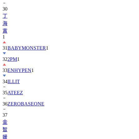
丁
海
寅
1
31
BABYMONSTER
1
32
2PM
1
33
ENHYPEN
1
34
ILLIT
35
ATEEZ
36
ZEROBASEONE
37
金
智
媛
38
KiiiKiii