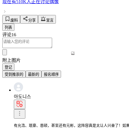
现在有
510K人
正在讨论
偶像
废料
分享
宣言
列表
评论
16
附上图片
登记
受到推崇的
最新的
报名顺序
아도니스
有允浩、珉豪、恩硕，甚至还有元彬，这阵容真是太让人兴奋了！如果新