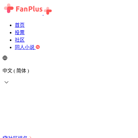
首页
投票
社区
同人小说
中文 ( 简体 )