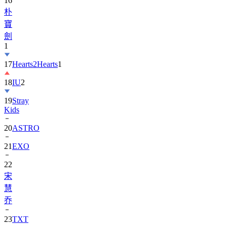
寶
劍
1
17
Hearts2Hearts
1
18
IU
2
19
Stray
Kids
20
ASTRO
21
EXO
22
宋
慧
乔
23
TXT
24
Suzy