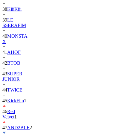
39
LE
SSERAFIM
40
MONSTA
X
41
AHOF
42
BTOB
43
SUPER
JUNIOR
44
TWICE
45
KickFlip
1
46
Red
Velvet
1
47
AND2BLE
2
48