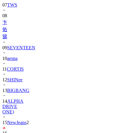
08
卞
佑
锡
09
SEVENTEEN
10
aespa
11
CORTIS
12
SHINee
13
BIGBANG
14
ALPHA
DRIVE
ONE)
15
NewJeans
2
16
朴