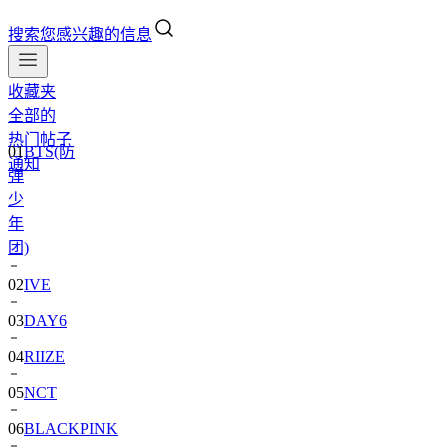
搜索您感兴趣的信息
收藏夹
全部的
01
BTS(防
热门帖子
弹
通知
少
年
团)
02
IVE
03
DAY6
04
RIIZE
05
NCT
06
BLACKPINK
07
TWS