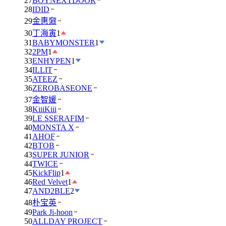
27
BOYNEXTDOOR
28
IDID
29
金惠奫
30
丁海寅
1
31
BABYMONSTER
1
32
2PM
1
33
ENHYPEN
1
34
ILLIT
35
ATEEZ
36
ZEROBASEONE
37
金智媛
38
KiiiKiii
39
LE SSERAFIM
40
MONSTA X
41
AHOF
42
BTOB
43
SUPER JUNIOR
44
TWICE
45
KickFlip
1
46
Red Velvet
1
47
AND2BLE
2
48
朴宝英
49
Park Ji-hoon
50
ALLDAY PROJECT