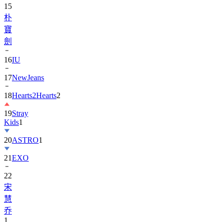
15
朴
寶
劍
16
IU
17
NewJeans
18
Hearts2Hearts
2
19
Stray
Kids
1
20
ASTRO
1
21
EXO
22
宋
慧
乔
1