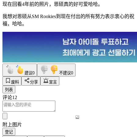
现在回看4年前的照片，恩硕真的好可爱哈哈。
我想对恩硕从SM Rookies到现在付出的所有努力表示衷心的祝
福，哈哈。
建议
0
不建议
0
废料
分享
宣言
列表
评论
12
附上图片
登记