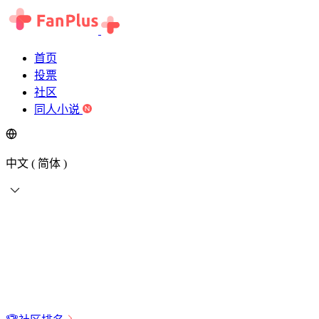
首页
投票
社区
同人小说
中文 ( 简体 )