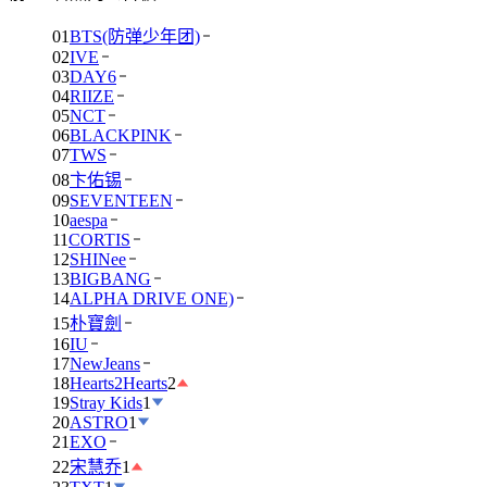
01
BTS(防弹少年团)
02
IVE
03
DAY6
04
RIIZE
05
NCT
06
BLACKPINK
07
TWS
08
卞佑锡
09
SEVENTEEN
10
aespa
11
CORTIS
12
SHINee
13
BIGBANG
14
ALPHA DRIVE ONE)
15
朴寶劍
16
IU
17
NewJeans
18
Hearts2Hearts
2
19
Stray Kids
1
20
ASTRO
1
21
EXO
22
宋慧乔
1