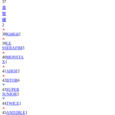
37
金
智
媛
2
38
KiiiKiii
2
39
LE
SSERAFIM
3
40
MONSTA
X
1
41
AHOF
2
42
BTOB
6
43
SUPER
JUNIOR
5
44
TWICE
1
45
AND2BLE
1