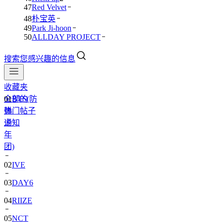
47
Red Velvet
48
朴宝英
49
Park Ji-hoon
50
ALLDAY PROJECT
搜索您感兴趣的信息
收藏夹
全部的
01
BTS(防
热门帖子
弹
通知
少
年
团)
02
IVE
03
DAY6
04
RIIZE
05
NCT