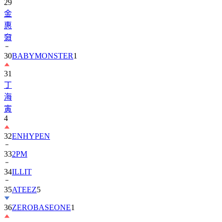
29
金
惠
奫
30
BABYMONSTER
1
31
丁
海
寅
4
32
ENHYPEN
33
2PM
34
ILLIT
35
ATEEZ
5
36
ZEROBASEONE
1