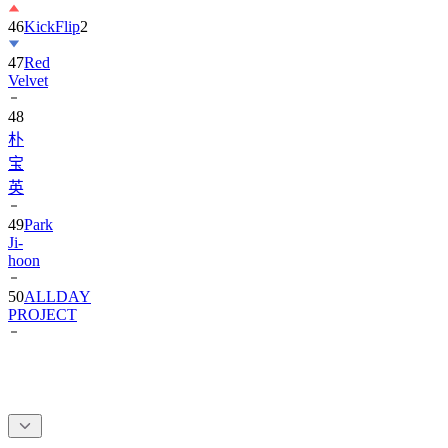
46
KickFlip
2
47
Red
Velvet
48
朴
宝
英
49
Park
Ji-
hoon
50
ALLDAY
PROJECT