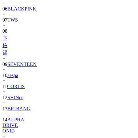
06
BLACKPINK
07
TWS
08
卞
佑
锡
09
SEVENTEEN
10
aespa
11
CORTIS
12
SHINee
13
BIGBANG
14
ALPHA
DRIVE
ONE)