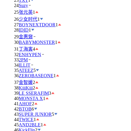
23
TXT
1
24
Suzy
25
张元英
1
26
少女时代
1
27
BOYNEXTDOOR
1
28
IDID
1
29
金惠奫
30
BABYMONSTER
1
31
丁海寅
4
32
ENHYPEN
33
2PM
34
ILLIT
35
ATEEZ
5
36
ZEROBASEONE
1
37
金智媛
2
38
KiiiKiii
2
39
LE SSERAFIM
3
40
MONSTA X
1
41
AHOF
2
42
BTOB
6
43
SUPER JUNIOR
5
44
TWICE
1
45
AND2BLE
1
46
KickFlip
2