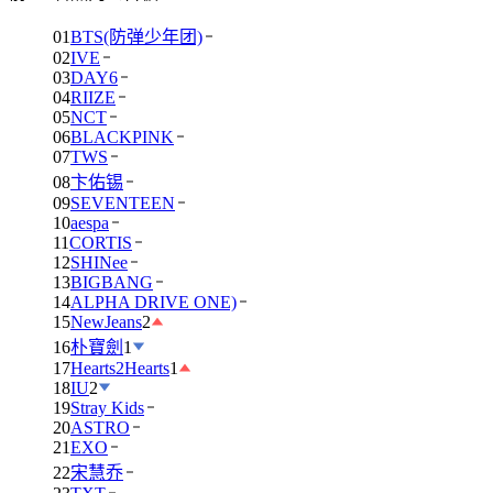
01
BTS(防弹少年团)
02
IVE
03
DAY6
04
RIIZE
05
NCT
06
BLACKPINK
07
TWS
08
卞佑锡
09
SEVENTEEN
10
aespa
11
CORTIS
12
SHINee
13
BIGBANG
14
ALPHA DRIVE ONE)
15
NewJeans
2
16
朴寶劍
1
17
Hearts2Hearts
1
18
IU
2
19
Stray Kids
20
ASTRO
21
EXO
22
宋慧乔