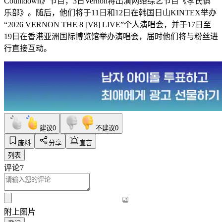
Countdown》节目，3日Vernon将出演网络综艺节目《孝氏俱
乐部》。随后，他们将于11日和12日在韩国日山KINTEX举办
“2026 VERNON THE 8 [V8] LIVE”个人演唱会，并于17日至
19日在香港亚洲国际博览馆举办演唱会，届时他们将与粉丝进
行直接互动。
建议
0
不建议
0
废料
分享
宣言
列表
评论
7
附上图片