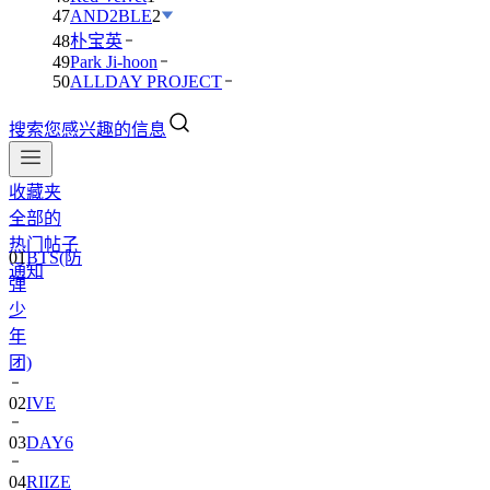
47
AND2BLE
2
48
朴宝英
49
Park Ji-hoon
50
ALLDAY PROJECT
搜索您感兴趣的信息
收藏夹
全部的
01
BTS(防
热门帖子
弹
通知
少
年
团)
02
IVE
03
DAY6
04
RIIZE
05
NCT