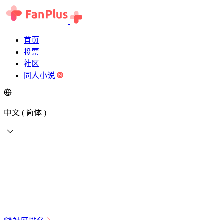
首页
投票
社区
同人小说
中文 ( 简体 )