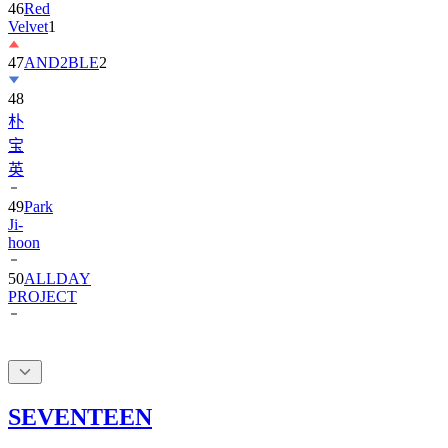
47
AND2BLE
2
48
朴
宝
英
49
Park
Ji-
hoon
50
ALLDAY
PROJECT
SEVENTEEN