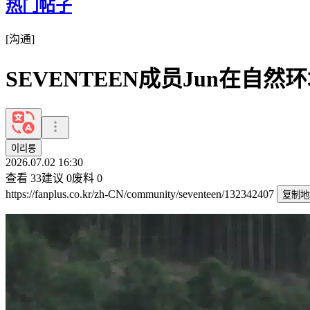
热门帖子
[
沟通
]
SEVENTEEN成员Jun在
이리롱
2026.07.02 16:30
查看
33
建议
0
废料
0
https://fanplus.co.kr/zh-CN/community/seventeen/132342407
复制地