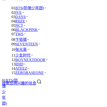
01
BTS(防弹少年团)
02
IVE
03
DAY6
04
RIIZE
05
NCT
06
BLACKPINK
07
TWS
08
卞佑锡
09
SEVENTEEN
10
张元英
11
少女时代
12
BOYNEXTDOOR
13
IDID
14
ATEEZ
01
BTS(防
15
ZEROBASEONE
弹
搜索您感兴趣的信息
少
年
团)
02
IVE