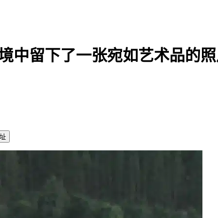
自然环境中留下了一张宛如艺术品的
址