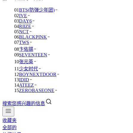
01
BTS(防弹少年团)
02
IVE
03
DAY6
04
RIIZE
05
NCT
06
BLACKPINK
07
TWS
08
卞佑锡
09
SEVENTEEN
10
张元英
11
少女时代
12
BOYNEXTDOOR
13
IDID
14
ATEEZ
15
ZEROBASEONE
搜索您感兴趣的信息
收藏夹
全部的
01
BTS(防