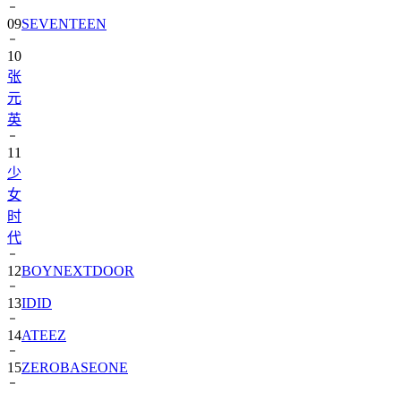
10
张
元
英
11
少
女
时
代
12
BOYNEXTDOOR
13
IDID
14
ATEEZ
15
ZEROBASEONE