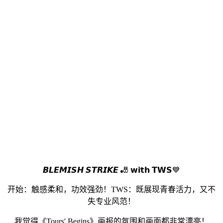
𝘽𝙇𝙀𝙈𝙄𝙎𝙃 𝙎𝙏𝙍𝙄𝙆𝙀 🎳 𝘄𝗶𝘁𝗵 𝗧𝗪𝗦💙
开始：触感柔和，功效强劲！TWS：既展现青春活力，又不
失专业风范！
我觉得《Tours' Begins》画报的氛围和画面都非常漂亮！