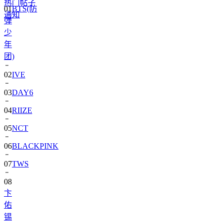
热门帖子
弹
通知
少
年
团)
02
IVE
03
DAY6
04
RIIZE
05
NCT
06
BLACKPINK
07
TWS
08
卞
佑
锡
09
SEVENTEEN