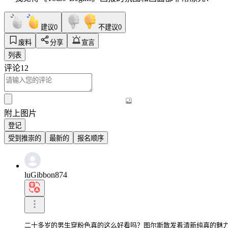
建议
0
不建议
0
废料
分享
宣言
列表
评论
12
附上图片
登记
受到推崇的
最新的
报名顺序
luGibbon874
二十多岁的男生穿粉色真的这么好看吗？图尔斯散发着清新纯真的魅