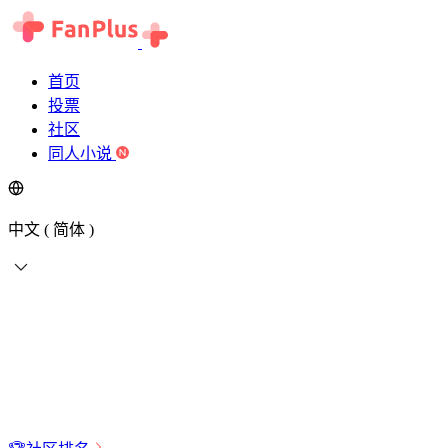
首页
投票
社区
同人小说
中文 ( 简体 )