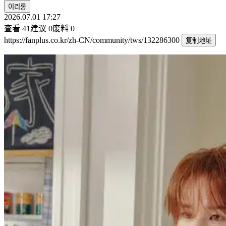
이리롱
2026.07.01 17:27
查看
41
建议
0
废料
0
https://fanplus.co.kr/zh-CN/community/tws/132286300
复制地址