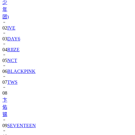
团)
02
IVE
03
DAY6
04
RIIZE
05
NCT
06
BLACKPINK
07
TWS
08
卞
佑
锡
09
SEVENTEEN
10
aespa