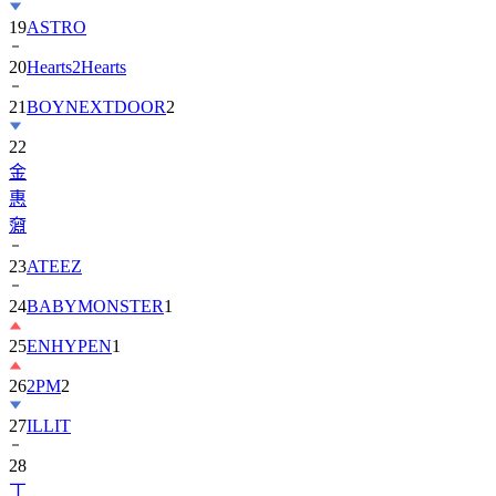
20
Hearts2Hearts
21
BOYNEXTDOOR
2
22
金
惠
奫
23
ATEEZ
24
BABYMONSTER
1
25
ENHYPEN
1
26
2PM
2
27
ILLIT
28
丁
海