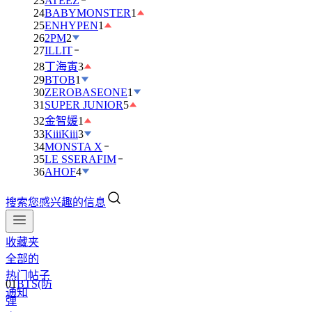
23
ATEEZ
24
BABYMONSTER
1
25
ENHYPEN
1
26
2PM
2
27
ILLIT
28
丁海寅
3
29
BTOB
1
30
ZEROBASEONE
1
31
SUPER JUNIOR
5
32
金智媛
1
33
KiiiKiii
3
34
MONSTA X
35
LE SSERAFIM
36
AHOF
4
搜索您感兴趣的信息
收藏夹
全部的
01
BTS(防
热门帖子
弹
通知
少
年