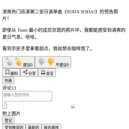
清爽热门巡演第二张日语单曲《SODA SODA!》的预告照
片！
即使从 Tours 最小的成员京珉的照片中，我都能感受到清爽的
夏日气息，哈哈。
看到京民手里拿着甜点，我就想去咖啡馆了。
建议
0
不建议
0
废料
分享
宣言
列表
评论
13
附上图片
登记
受到推崇的
最新的
报名顺序