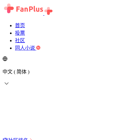
首页
投票
社区
同人小说
中文 ( 简体 )