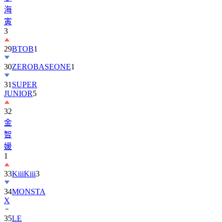
寅
3
29
BTOB
1
30
ZEROBASEONE
1
31
SUPER
JUNIOR
5
32
金
智
媛
1
33
KiiiKiii
3
34
MONSTA
X
35
LE
SSERAFIM