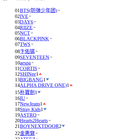
01
BTS(防弹少年团)
02
IVE
03
DAY6
04
RIIZE
05
NCT
06
BLACKPINK
07
TWS
08
卞佑锡
09
SEVENTEEN
10
aespa
11
CORTIS
12
SHINee
1
13
BIGBANG
1
14
ALPHA DRIVE ONE)
1
15
朴寶劍
1
16
IU
17
NewJeans
1
18
Stray Kids
1
19
ASTRO
20
Hearts2Hearts
21
BOYNEXTDOOR
2
22
金惠奫