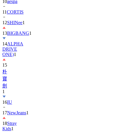
11
CORTIS
12
SHINee
1
13
BIGBANG
1
14
ALPHA
DRIVE
ONE)
1
15
朴
寶
劍
1
16
IU
17
NewJeans
1
18
Stray
Kids
1
19
ASTRO