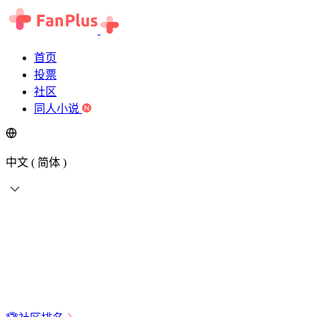
首页
投票
社区
同人小说
中文 ( 简体 )