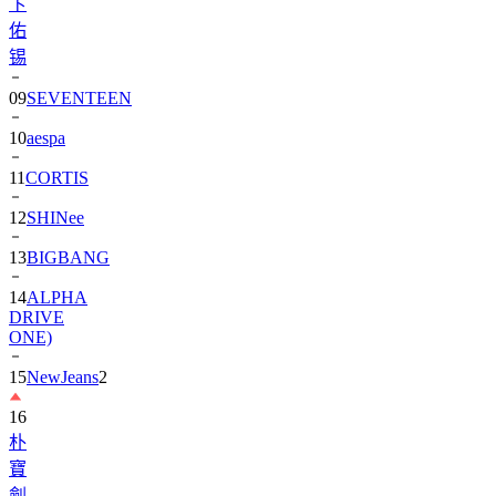
卞
佑
锡
09
SEVENTEEN
10
aespa
11
CORTIS
12
SHINee
13
BIGBANG
14
ALPHA
DRIVE
ONE)
15
NewJeans
2
16
朴
寶
劍