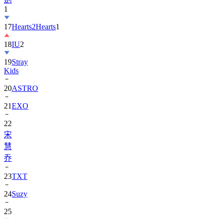
1
17
Hearts2Hearts
1
18
IU
2
19
Stray
Kids
20
ASTRO
21
EXO
22
宋
慧
乔
23
TXT
24
Suzy
25