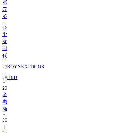
张
元
英
26
少
女
时
代
27
BOYNEXTDOOR
28
IDID
29
金
惠
奫
30
丁