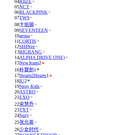
04
RIIZE
05
NCT
06
BLACKPINK
07
TWS
08
卞佑锡
09
SEVENTEEN
10
aespa
11
CORTIS
12
SHINee
13
BIGBANG
14
ALPHA DRIVE ONE)
15
NewJeans
2
16
朴寶劍
1
17
Hearts2Hearts
1
18
IU
2
19
Stray Kids
20
ASTRO
21
EXO
22
宋慧乔
23
TXT
24
Suzy
25
张元英
26
少女时代