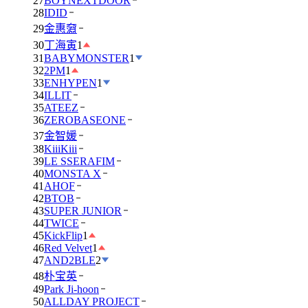
27
BOYNEXTDOOR
28
IDID
29
金惠奫
30
丁海寅
1
31
BABYMONSTER
1
32
2PM
1
33
ENHYPEN
1
34
ILLIT
35
ATEEZ
36
ZEROBASEONE
37
金智媛
38
KiiiKiii
39
LE SSERAFIM
40
MONSTA X
41
AHOF
42
BTOB
43
SUPER JUNIOR
44
TWICE
45
KickFlip
1
46
Red Velvet
1
47
AND2BLE
2
48
朴宝英
49
Park Ji-hoon
50
ALLDAY PROJECT