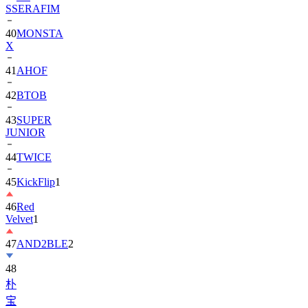
SSERAFIM
40
MONSTA
X
41
AHOF
42
BTOB
43
SUPER
JUNIOR
44
TWICE
45
KickFlip
1
46
Red
Velvet
1
47
AND2BLE
2
48
朴
宝