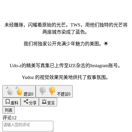
未经雕琢，闪耀着原始的光芒。TWS，用他们独特的光芒将
两座城市染成了蓝色。
我们将独家公开充满少年魅力的美图。🌟
Udo-z的精美写真集已上传至IZE杂志的Instagram账号。
Yudoz 的视觉效果完美地烘托了叙事氛围。
建议
0
不建议
0
废料
分享
宣言
列表
评论
12