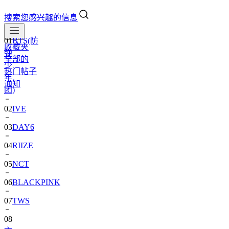
搜索您感兴趣的信息
01
BTS(防
收藏夹
弹
全部的
少
热门帖子
年
通知
团)
02
IVE
03
DAY6
04
RIIZE
05
NCT
06
BLACKPINK
07
TWS
08