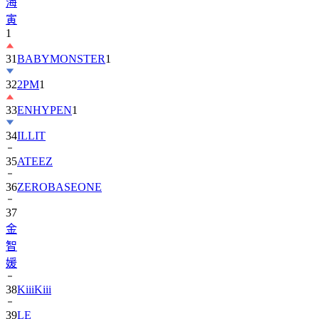
海
寅
1
31
BABYMONSTER
1
32
2PM
1
33
ENHYPEN
1
34
ILLIT
35
ATEEZ
36
ZEROBASEONE
37
金
智
媛
38
KiiiKiii
39
LE