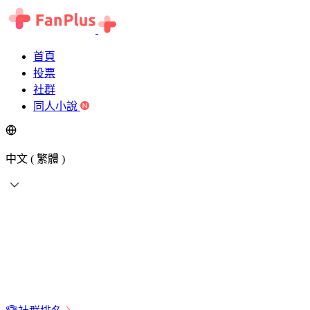
首頁
投票
社群
同人小說
中文 ( 繁體 )