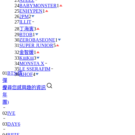
23
ATEEZ
24
BABYMONSTER
1
25
ENHYPEN
1
26
2PM
2
27
ILLIT
28
丁海寅
3
29
BTOB
1
30
ZEROBASEONE
1
31
SUPER JUNIOR
5
32
金智媛
1
33
KiiiKiii
3
34
MONSTA X
35
LE SSERAFIM
01
BTS(防
36
AHOF
4
彈
搜尋您感興趣的資訊
少
年
團)
02
IVE
03
DAY6
04
RIIZE