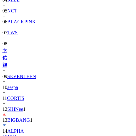
05
NCT
06
BLACKPINK
07
TWS
08
卞
佑
锡
09
SEVENTEEN
10
aespa
11
CORTIS
12
SHINee
1
13
BIGBANG
1
14
ALPHA