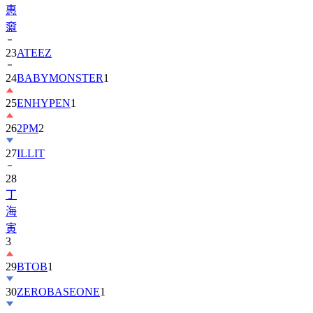
惠
奫
23
ATEEZ
24
BABYMONSTER
1
25
ENHYPEN
1
26
2PM
2
27
ILLIT
28
丁
海
寅
3
29
BTOB
1
30
ZEROBASEONE
1