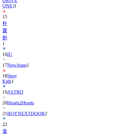
DRIVE
ONE)
1
15
朴
寶
劍
1
16
IU
17
NewJeans
1
18
Stray
Kids
1
19
ASTRO
20
Hearts2Hearts
21
BOYNEXTDOOR
2
22
金