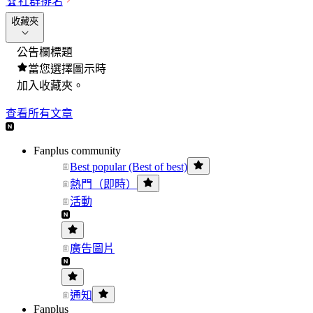
🏆
社群排名
收藏夾
公告欄標題
當您選擇圖示時
加入收藏夾。
查看所有文章
Fanplus community
Best popular (Best of best)
熱門（即時）
活動
廣告圖片
通知
Fanplus