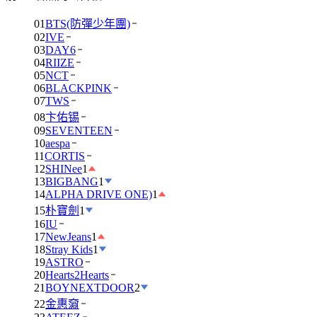
01
BTS(防彈少年團)
02
IVE
03
DAY6
04
RIIZE
05
NCT
06
BLACKPINK
07
TWS
08
卞佑锡
09
SEVENTEEN
10
aespa
11
CORTIS
12
SHINee
1
13
BIGBANG
1
14
ALPHA DRIVE ONE)
1
15
朴寶劍
1
16
IU
17
NewJeans
1
18
Stray Kids
1
19
ASTRO
20
Hearts2Hearts
21
BOYNEXTDOOR
2
22
金惠奫