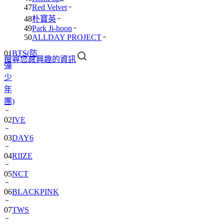
47
Red Velvet
48
朴寶英
49
Park Ji-hoon
01
BTS(防
50
ALLDAY PROJECT
彈
搜尋您感興趣的資訊
少
年
團)
02
IVE
03
DAY6
04
RIIZE
05
NCT
06
BLACKPINK
07
TWS
08
卞