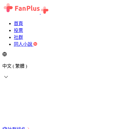
首頁
投票
社群
同人小說
中文 ( 繁體 )