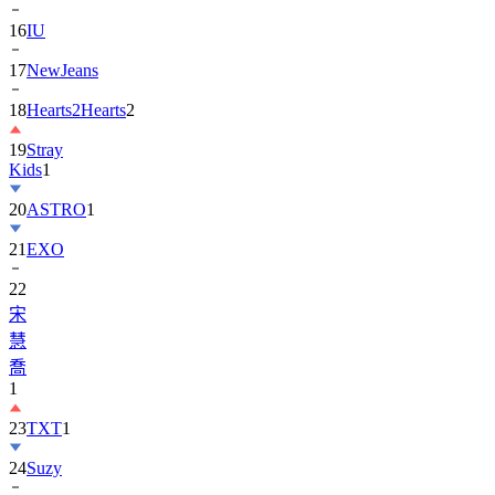
17
NewJeans
18
Hearts2Hearts
2
19
Stray
Kids
1
20
ASTRO
1
21
EXO
22
宋
慧
喬
1
23
TXT
1
24
Suzy
25
張