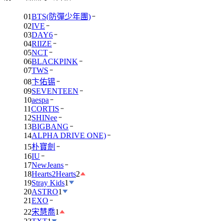
01
BTS(防彈少年團)
02
IVE
03
DAY6
04
RIIZE
05
NCT
06
BLACKPINK
07
TWS
08
卞佑锡
09
SEVENTEEN
10
aespa
11
CORTIS
12
SHINee
13
BIGBANG
14
ALPHA DRIVE ONE)
15
朴寶劍
16
IU
17
NewJeans
18
Hearts2Hearts
2
19
Stray Kids
1
20
ASTRO
1
21
EXO
22
宋慧喬
1