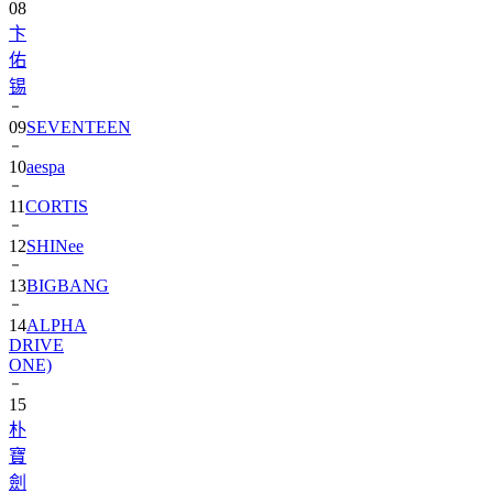
佑
锡
09
SEVENTEEN
10
aespa
11
CORTIS
12
SHINee
13
BIGBANG
14
ALPHA
DRIVE
ONE)
15
朴
寶
劍
16
IU