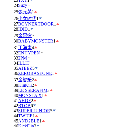
23
TXT
1
24
Suzy
25
張元英
1
26
少女时代
1
27
BOYNEXTDOOR
1
28
IDID
1
29
金惠奫
30
BABYMONSTER
1
31
丁海寅
4
32
ENHYPEN
33
2PM
34
ILLIT
35
ATEEZ
5
36
ZEROBASEONE
1
37
金智媛
2
38
KiiiKiii
2
39
LE SSERAFIM
3
40
MONSTA X
1
41
AHOF
2
42
BTOB
6
43
SUPER JUNIOR
5
44
TWICE
1
45
AND2BLE
1
46
KickFlip
2