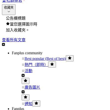
🏆
社群排名
收藏夾
公告欄標題
當您選擇圖示時
加入收藏夾。
查看所有文章
Fanplus community
Best popular (Best of best)
熱門（即時）
活動
廣告圖片
通知
Fanplus