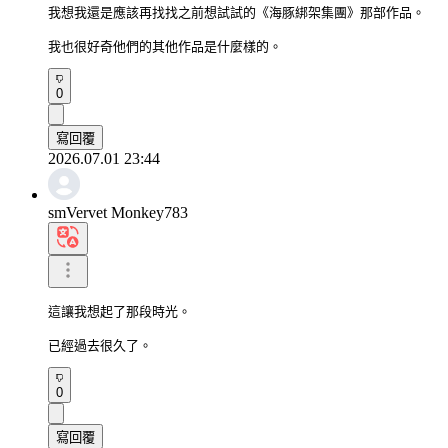
我想我還是應該再找找之前想試試的《海豚綁架集團》那部作品。

我也很好奇他們的其他作品是什麼樣的。
0
寫回覆
2026.07.01 23:44
smVervet Monkey783
這讓我想起了那段時光。

已經過去很久了。
0
寫回覆