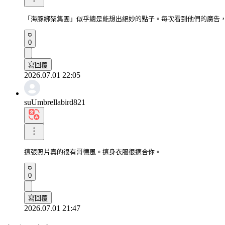
「海豚綁架集團」似乎總是能想出絕妙的點子。每次看到他們的廣告
0
寫回覆
2026.07.01 22:05
suUmbrellabird821
這張照片真的很有哥德風。這身衣服很適合你。
0
寫回覆
2026.07.01 21:47