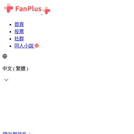
首頁
投票
社群
同人小說
中文 ( 繁體 )