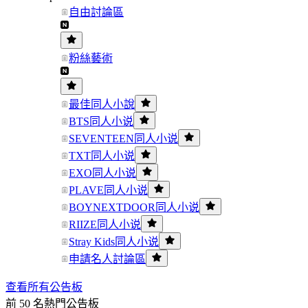
自由討論區
粉絲藝術
最佳同人小說
BTS同人小说
SEVENTEEN同人小说
TXT同人小说
EXO同人小说
PLAVE同人小说
BOYNEXTDOOR同人小说
RIIZE同人小说
Stray Kids同人小说
申請名人討論區
查看所有公告板
前 50 名熱門公告板