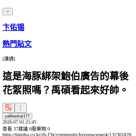
卞佑锡
熱門貼文
[
溝通
]
這是海豚綁架鮑伯廣告的幕後
花絮照嗎？禹碩看起來好帥。
yaMeerkat177
2026.07.01 21:45
查看
37
建議
0
廢棄物
0
https://fanplus.co.kr/zh-TW/community/byeonwooseok/132301828