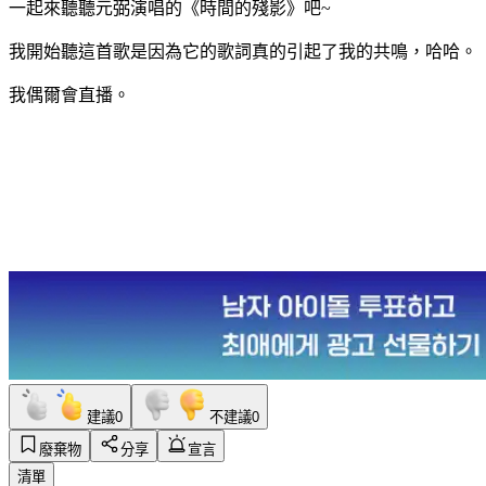
一起來聽聽元弼演唱的《時間的殘影》吧~
我開始聽這首歌是因為它的歌詞真的引起了我的共鳴，哈哈。
我偶爾會直播。
建議
0
不建議
0
廢棄物
分享
宣言
清單