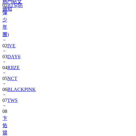
熱門貼文
彈
通知
少
年
團)
02
IVE
03
DAY6
04
RIIZE
05
NCT
06
BLACKPINK
07
TWS
08
卞
佑
锡
09
SEVENTEEN