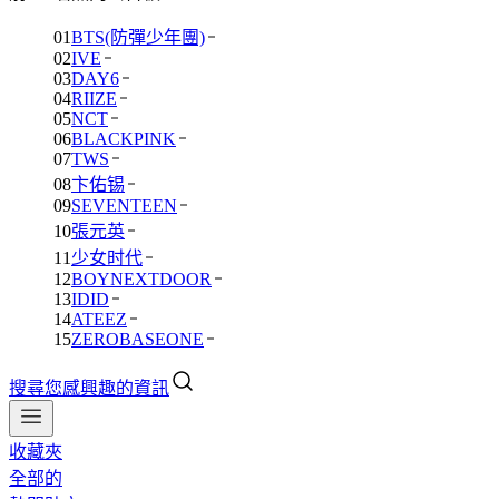
01
BTS(防彈少年團)
02
IVE
03
DAY6
04
RIIZE
05
NCT
06
BLACKPINK
07
TWS
08
卞佑锡
09
SEVENTEEN
10
張元英
11
少女时代
12
BOYNEXTDOOR
13
IDID
14
ATEEZ
15
ZEROBASEONE
搜尋您感興趣的資訊
收藏夾
全部的
01
BTS(防