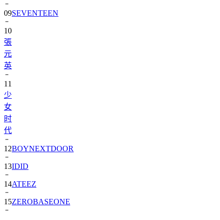
10
張
元
英
11
少
女
时
代
12
BOYNEXTDOOR
13
IDID
14
ATEEZ
15
ZEROBASEONE