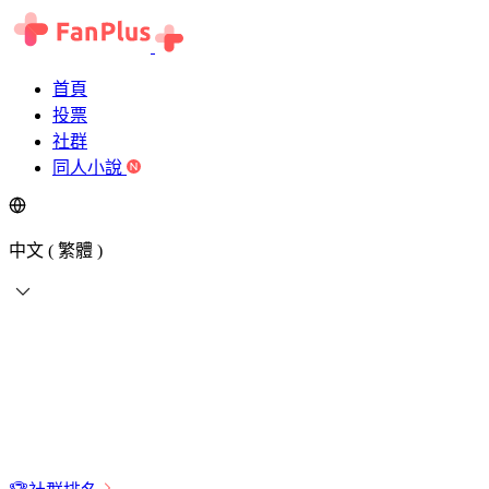
首頁
投票
社群
同人小說
中文 ( 繁體 )