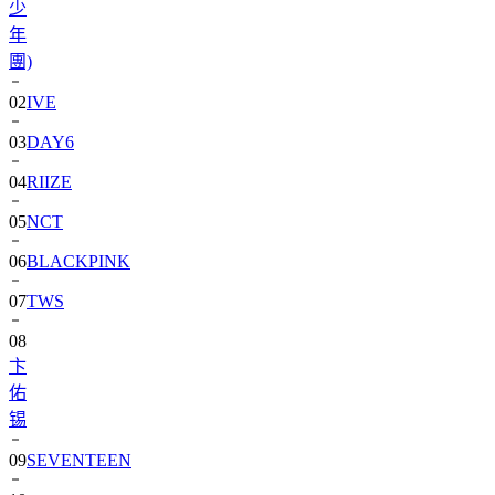
團)
02
IVE
03
DAY6
04
RIIZE
05
NCT
06
BLACKPINK
07
TWS
08
卞
佑
锡
09
SEVENTEEN
10
aespa