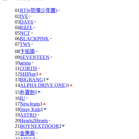
01
BTS(防彈少年團)
02
IVE
03
DAY6
04
RIIZE
05
NCT
06
BLACKPINK
07
TWS
08
卞佑锡
09
SEVENTEEN
10
aespa
11
CORTIS
12
SHINee
1
13
BIGBANG
1
14
ALPHA DRIVE ONE)
1
15
朴寶劍
1
16
IU
17
NewJeans
1
18
Stray Kids
1
19
ASTRO
20
Hearts2Hearts
21
BOYNEXTDOOR
2
22
金惠奫