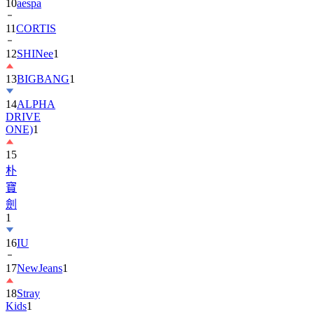
11
CORTIS
12
SHINee
1
13
BIGBANG
1
14
ALPHA
DRIVE
ONE)
1
15
朴
寶
劍
1
16
IU
17
NewJeans
1
18
Stray
Kids
1
19
ASTRO