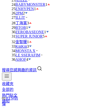
23
ATEEZ
24
BABYMONSTER
1
25
ENHYPEN
1
26
2PM
2
27
ILLIT
28
丁海寅
3
29
BTOB
1
30
ZEROBASEONE
1
31
SUPER JUNIOR
5
32
金智媛
1
33
KiiiKiii
3
34
MONSTA X
35
LE SSERAFIM
36
AHOF
4
搜尋您感興趣的資訊
收藏夾
全部的
01
BTS(防
熱門貼文
彈
通知
少
年