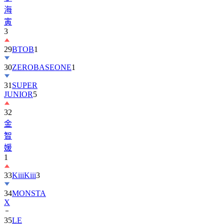
寅
3
29
BTOB
1
30
ZEROBASEONE
1
31
SUPER
JUNIOR
5
32
金
智
媛
1
33
KiiiKiii
3
34
MONSTA
X
35
LE
SSERAFIM