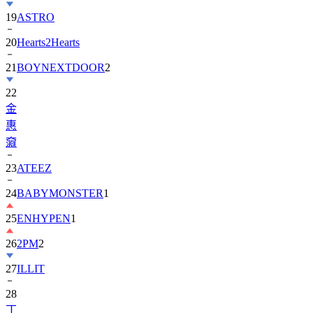
20
Hearts2Hearts
21
BOYNEXTDOOR
2
22
金
惠
奫
23
ATEEZ
24
BABYMONSTER
1
25
ENHYPEN
1
26
2PM
2
27
ILLIT
28
丁
海