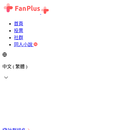
首頁
投票
社群
同人小說
中文 ( 繁體 )