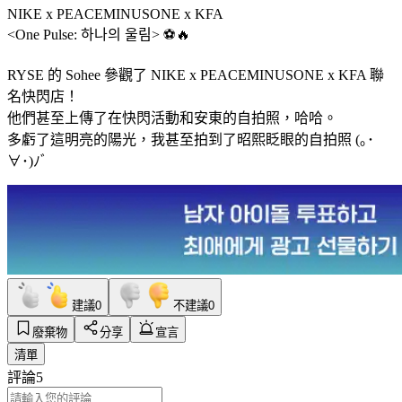
NIKE x PEACEMINUSONE x KFA
<One Pulse: 하나의 울림> ⚽️🔥
RYSE 的 Sohee 參觀了 NIKE x PEACEMINUSONE x KFA 聯
名快閃店！
他們甚至上傳了在快閃活動和安東的自拍照，哈哈。
多虧了這明亮的陽光，我甚至拍到了昭熙眨眼的自拍照 (｡･
∀･)ﾉﾞ
建議
0
不建議
0
廢棄物
分享
宣言
清單
評論
5