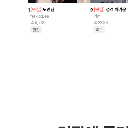
1
[
완결
]
도련님
2
[
완결
]
성격 차가운 
felixxxLee
외현
9,700
22.8K
현진
리우