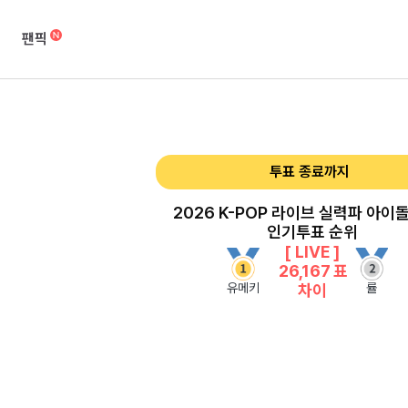
팬픽
투표 종료까지
2026 K-POP 라이브 실력파 아이돌
인기투표 순위
[ LIVE ]
26,167
표
유메키
률
차이