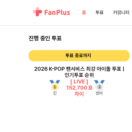
홈
투표
커뮤니티
진행 중인 투표
투표 종료까지
2026 K-POP 팬서비스 최강 아이돌 투표 |
인기투표 순위
[ LIVE ]
152,700
표
진
밤비
차이