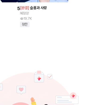
5
[
완결
]
슬픔과 사랑
혜정양
19.7K
정한