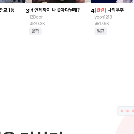
전교 1등
3
너 언제까지 나 쫓아다닐래?
4
[
완결
]
나의우주
12Door
yeon1218
20.3K
17.9K
운학
범규