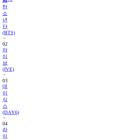
소
년
단
(BTS)
02
아
이
브
(IVE)
03
데
이
식
스
(DAY6)
04
라
이
즈
(RIIZE)