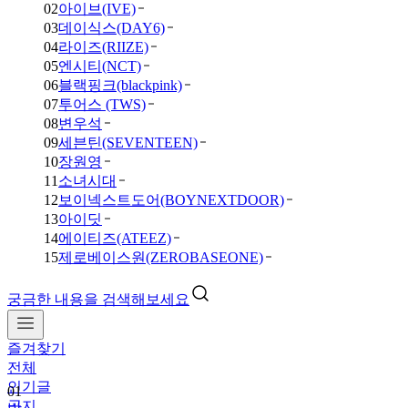
02
아이브(IVE)
03
데이식스(DAY6)
04
라이즈(RIIZE)
05
엔시티(NCT)
06
블랙핑크(blackpink)
07
투어스 (TWS)
08
변우석
09
세븐틴(SEVENTEEN)
10
장원영
11
소녀시대
12
보이넥스트도어(BOYNEXTDOOR)
13
아이딧
14
에이티즈(ATEEZ)
15
제로베이스원(ZEROBASEONE)
궁금한 내용을 검색해보세요
즐겨찾기
01
전체
방
인기글
탄
공지