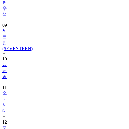
석
09
세
븐
틴
(SEVENTEEN)
10
장
원
영
11
소
녀
시
대
12
보
이