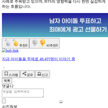
사례로 주목받고 있으며, BTS의 영향력을 다시 한번 실감하게
하는 흐름입니다.
추천
0
비추천
0
지금
아이돌
을 주제로
48.4만명
이 이야기 중
스크랩
공유
신고
목록
댓글
12
사진첨부