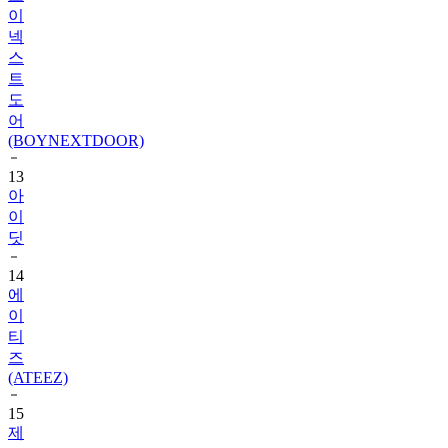
넥
스
트
도
어
(BOYNEXTDOOR)
13
아
이
딧
14
에
이
티
즈
(ATEEZ)
15
제
로
베