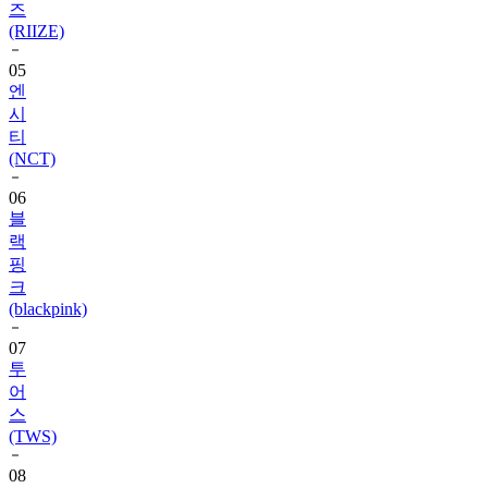
05
엔
시
티
(NCT)
06
블
랙
핑
크
(blackpink)
07
투
어
스
(TWS)
08
변
우