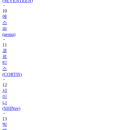
10
에
스
파
(aespa)
11
코
르
티
스
(CORTIS)
12
샤
이
니
(SHINee)
13
빅
뱅
(BIGBANG)