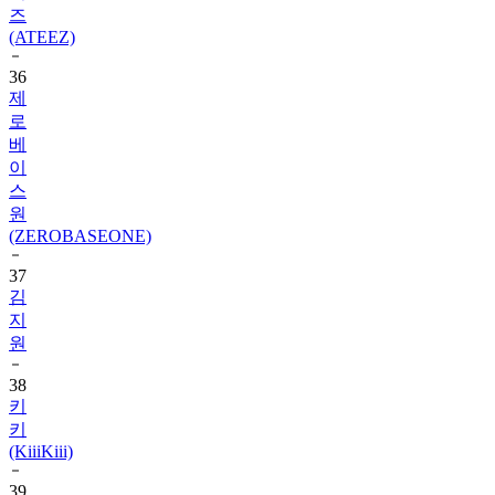
36
제
로
베
이
스
원
(ZEROBASEONE)
37
김
지
원
38
키
키
(KiiiKiii)
39
르