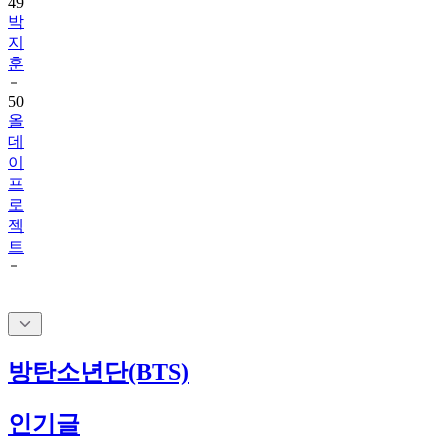
지
훈
50
올
데
이
프
로
젝
트
방탄소년단(BTS)
인기글