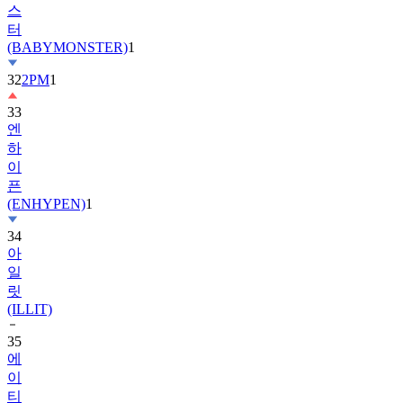
(BABYMONSTER)
1
32
2PM
1
33
엔
하
이
픈
(ENHYPEN)
1
34
아
일
릿
(ILLIT)
35
에
이
티
즈
(ATEEZ)