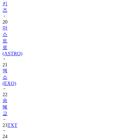
20
아
스
트
로
(ASTRO)
21
엑
소
(EXO)
22
송
혜
교
23
TXT
24
수
지