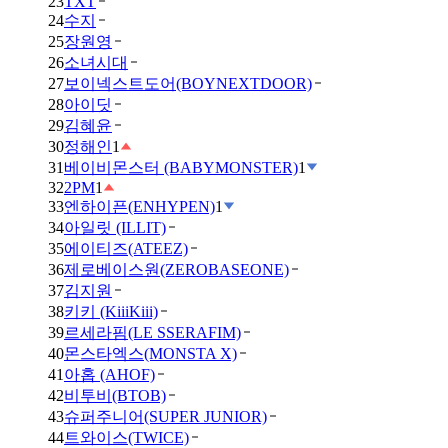
23
TXT
24
수지
25
장원영
26
소녀시대
27
보이넥스트도어(BOYNEXTDOOR)
28
아이딧
29
김혜윤
30
정해인
1
31
베이비몬스터 (BABYMONSTER)
1
32
2PM
1
33
엔하이픈(ENHYPEN)
1
34
아일릿 (ILLIT)
35
에이티즈(ATEEZ)
36
제로베이스원(ZEROBASEONE)
37
김지원
38
키키 (KiiiKiii)
39
르세라핌(LE SSERAFIM)
40
몬스타엑스(MONSTA X)
41
아홉 (AHOF)
42
비투비(BTOB)
43
슈퍼주니어(SUPER JUNIOR)
44
트와이스(TWICE)