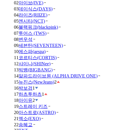
02
아이브(IVE)
03
데이식스(DAY6)
04
라이즈(RIIZE)
05
엔시티(NCT)
06
블랙핑크(blackpink)
07
투어스 (TWS)
08
변우석
09
세븐틴(SEVENTEEN)
10
에스파(aespa)
11
코르티스(CORTIS)
12
샤이니(SHINee)
13
빅뱅(BIGBANG)
14
알파드라이브원 (ALPHA DRIVE ONE)
15
뉴진스(NewJeans)
2
16
박보검
1
17
하츠투하츠
1
18
아이유
2
19
스트레이 키즈
20
아스트로(ASTRO)
21
엑소(EXO)
22
송혜교