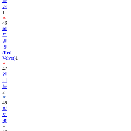
1
46
레
드
벨
벳
(Red
Velvet)
1
47
앤
더
블
2
48
박
보
영
49
박