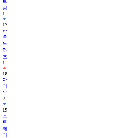
1
17
하
츠
투
하
츠
1
18
아
이
유
2
19
스
트
레
이
키
즈