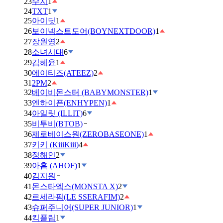
23
수지
1
24
TXT
1
25
아이딧
1
26
보이넥스트도어(BOYNEXTDOOR)
1
27
장원영
2
28
소녀시대
6
29
김혜윤
1
30
에이티즈(ATEEZ)
2
31
2PM
2
32
베이비몬스터 (BABYMONSTER)
1
33
엔하이픈(ENHYPEN)
1
34
아일릿 (ILLIT)
6
35
비투비(BTOB)
36
제로베이스원(ZEROBASEONE)
1
37
키키 (KiiiKiii)
4
38
정해인
2
39
아홉 (AHOF)
1
40
김지원
41
몬스타엑스(MONSTA X)
2
42
르세라핌(LE SSERAFIM)
2
43
슈퍼주니어(SUPER JUNIOR)
1
44
킥플립
1