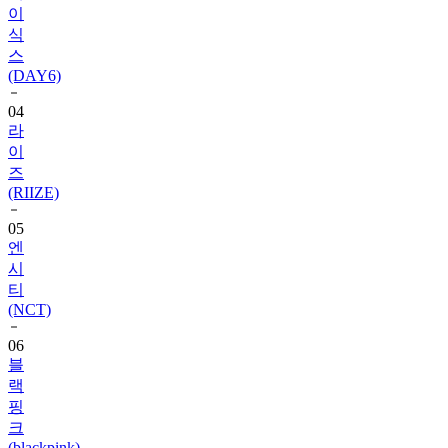
스
(DAY6)
04
라
이
즈
(RIIZE)
05
엔
시
티
(NCT)
06
블
랙
핑
크
(blackpink)
07