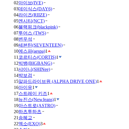
02
아이브(IVE)
03
데이식스(DAY6)
04
라이즈(RIIZE)
05
엔시티(NCT)
06
블랙핑크(blackpink)
07
투어스 (TWS)
08
변우석
09
세븐틴(SEVENTEEN)
10
에스파(aespa)
1
11
코르티스(CORTIS)
1
12
빅뱅(BIGBANG)
13
샤이니(SHINee)
14
박보검
15
알파드라이브원 (ALPHA DRIVE ONE)
1
16
아이유
1
17
스트레이 키즈
1
18
뉴진스(NewJeans)
1
19
아스트로(ASTRO)
20
하츠투하츠
21
송혜교
22
엑소(EXO)
3