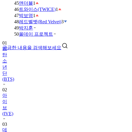
45
앤더블
1
46
트와이스(TWICE)
1
47
박보영
1
48
레드벨벳(Red Velvet)
3
49
박지훈
01
50
올데이 프로젝트
방
탄
궁금한 내용을 검색해보세요
소
년
단
(BTS)
02
아
이
브
(IVE)
03
데
이
식