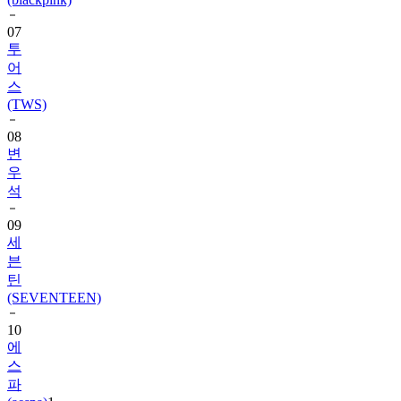
투
어
스
(TWS)
08
변
우
석
09
세
븐
틴
(SEVENTEEN)
10
에
스
파
(aespa)
1