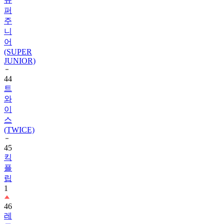
퍼
주
니
어
(SUPER
JUNIOR)
44
트
와
이
스
(TWICE)
45
킥
플
립
1
46
레