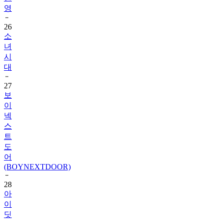
영
26
소
녀
시
대
27
보
이
넥
스
트
도
어
(BOYNEXTDOOR)
28
아
이
딧