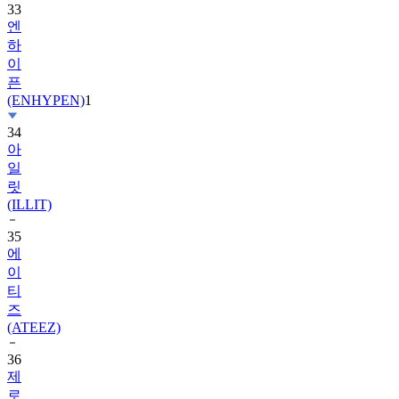
33
엔
하
이
픈
(ENHYPEN)
1
34
아
일
릿
(ILLIT)
35
에
이
티
즈
(ATEEZ)
36
제
로