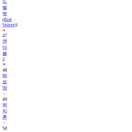
드
벨
벳
(Red
Velvet)
1
47
앤
더
블
2
48
박
보
영
49
박
지
훈
50