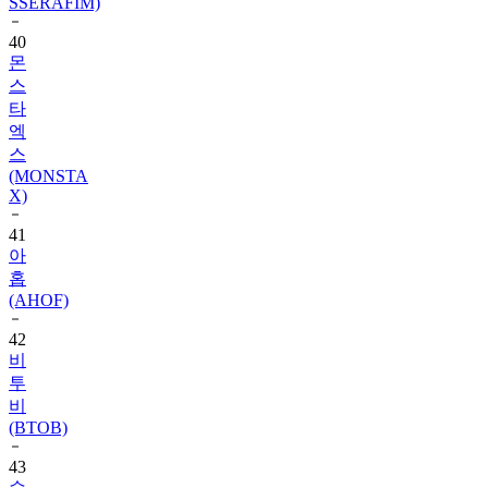
SSERAFIM)
40
몬
스
타
엑
스
(MONSTA
X)
41
아
홉
(AHOF)
42
비
투
비
(BTOB)
43
슈