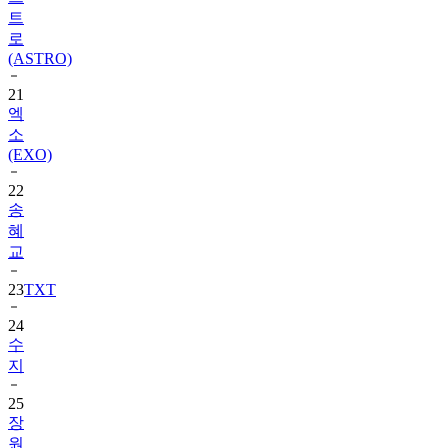
트
로
(ASTRO)
21
엑
소
(EXO)
22
송
혜
교
23
TXT
24
수
지
25
장
원