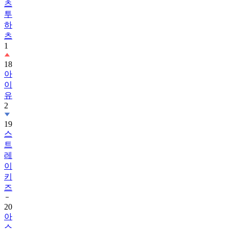
츠
투
하
츠
1
18
아
이
유
2
19
스
트
레
이
키
즈
20
아
스