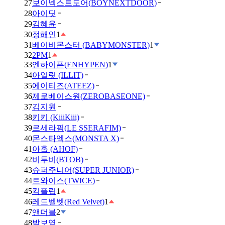
27
보이넥스트도어(BOYNEXTDOOR)
28
아이딧
29
김혜윤
30
정해인
1
31
베이비몬스터 (BABYMONSTER)
1
32
2PM
1
33
엔하이픈(ENHYPEN)
1
34
아일릿 (ILLIT)
35
에이티즈(ATEEZ)
36
제로베이스원(ZEROBASEONE)
37
김지원
38
키키 (KiiiKiii)
39
르세라핌(LE SSERAFIM)
40
몬스타엑스(MONSTA X)
41
아홉 (AHOF)
42
비투비(BTOB)
43
슈퍼주니어(SUPER JUNIOR)
44
트와이스(TWICE)
45
킥플립
1
46
레드벨벳(Red Velvet)
1
47
앤더블
2
48
박보영