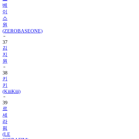
베
이
스
원
(ZEROBASEONE)
37
김
지
원
38
키
키
(KiiiKiii)
39
르
세
라
핌
(LE