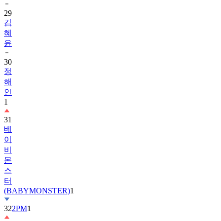
29
김
혜
윤
30
정
해
인
1
31
베
이
비
몬
스
터
(BABYMONSTER)
1
32
2PM
1