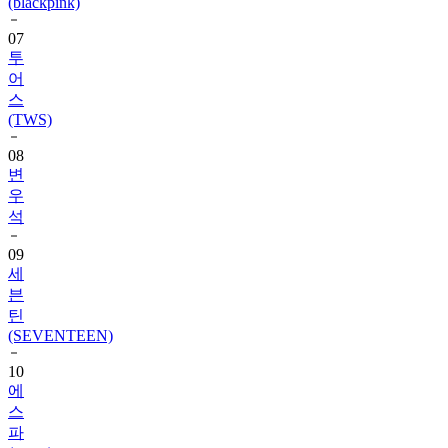
(blackpink)
07
투
어
스
(TWS)
08
변
우
석
09
세
븐
틴
(SEVENTEEN)
10
에
스
파