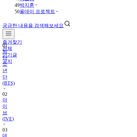
49
박지훈
50
올데이 프로젝트
궁금한 내용을 검색해보세요
즐겨찾기
01
전체
방
인기글
탄
공지
소
년
단
(BTS)
02
아
이
브
(IVE)
03
데