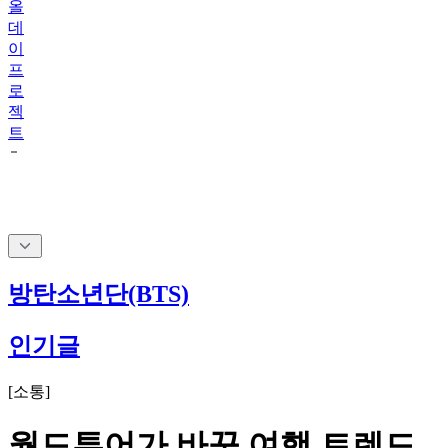
올
데
이
프
로
젝
트
방탄소년단(BTS)
인기글
[
소통
]
월드투어가 바꾼 여행 트렌드,