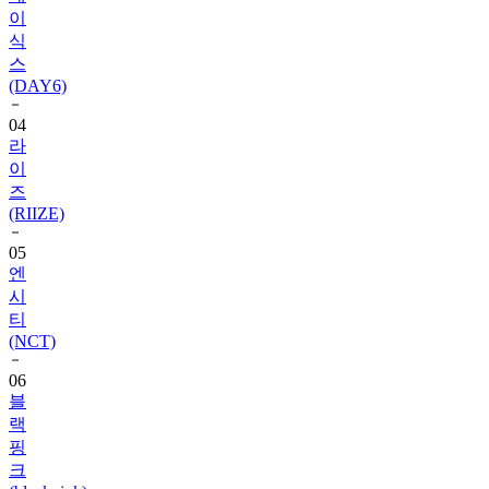
이
식
스
(DAY6)
04
라
이
즈
(RIIZE)
05
엔
시
티
(NCT)
06
블
랙
핑
크