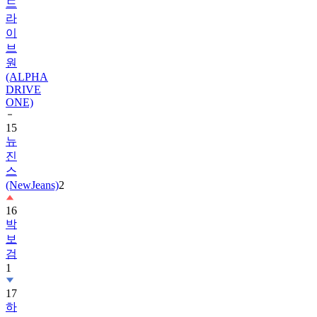
드
라
이
브
원
(ALPHA
DRIVE
ONE)
15
뉴
진
스
(NewJeans)
2
16
박
보
검
1
17
하