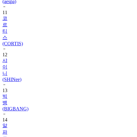
(aespa)
11
코
르
티
스
(CORTIS)
12
샤
이
니
(SHINee)
13
빅
뱅
(BIGBANG)
14
알
파