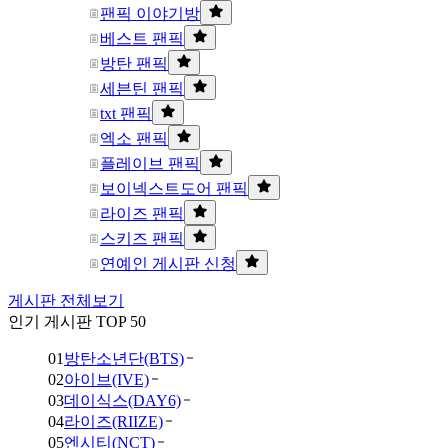
팬픽 이야기방
베스트 팬픽
방탄 팬픽
세븐틴 팬픽
txt 팬픽
엑소 팬픽
플레이브 팬픽
보이넥스트도어 팬픽
라이즈 팬픽
스키즈 팬픽
연예인 게시판 신청
게시판 전체보기
인기 게시판 TOP 50
01
방탄소년단(BTS)
02
아이브(IVE)
03
데이식스(DAY6)
04
라이즈(RIIZE)
05
엔시티(NCT)