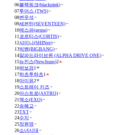
06
블랙핑크(blackpink)
07
투어스 (TWS)
08
변우석
09
세븐틴(SEVENTEEN)
10
에스파(aespa)
11
코르티스(CORTIS)
12
샤이니(SHINee)
13
빅뱅(BIGBANG)
14
알파드라이브원 (ALPHA DRIVE ONE)
15
뉴진스(NewJeans)
2
16
박보검
1
17
하츠투하츠
1
18
아이유
2
19
스트레이 키즈
20
아스트로(ASTRO)
21
엑소(EXO)
22
송혜교
23
TXT
24
수지
25
장원영
26
소녀시대