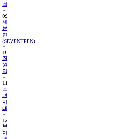
석
09
세
븐
틴
(SEVENTEEN)
10
장
원
영
11
소
녀
시
대
12
보
이