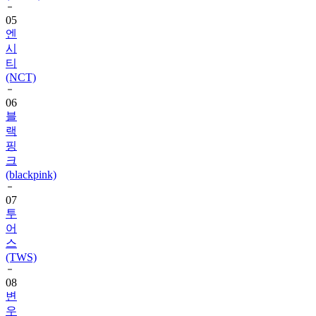
05
엔
시
티
(NCT)
06
블
랙
핑
크
(blackpink)
07
투
어
스
(TWS)
08
변
우