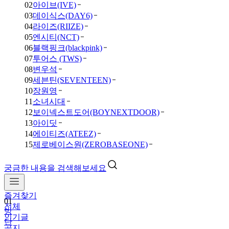
02
아이브(IVE)
03
데이식스(DAY6)
04
라이즈(RIIZE)
05
엔시티(NCT)
06
블랙핑크(blackpink)
07
투어스 (TWS)
08
변우석
09
세븐틴(SEVENTEEN)
10
장원영
11
소녀시대
12
보이넥스트도어(BOYNEXTDOOR)
13
아이딧
14
에이티즈(ATEEZ)
15
제로베이스원(ZEROBASEONE)
궁금한 내용을 검색해보세요
즐겨찾기
01
전체
방
인기글
탄
공지