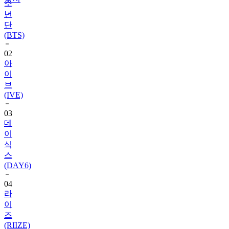
소
년
단
(BTS)
02
아
이
브
(IVE)
03
데
이
식
스
(DAY6)
04
라
이
즈
(RIIZE)