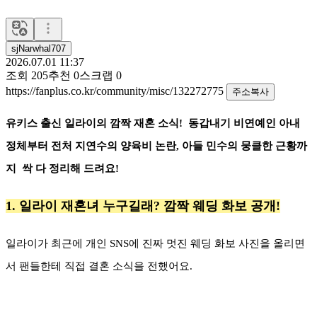
sjNarwhal707
2026.07.01 11:37
조회
205
추천
0
스크랩
0
https://fanplus.co.kr/community/misc/132272775
주소복사
유키스 출신 일라이의 깜짝 재혼 소식! 동갑내기 비연예인 아내
정체부터 전처 지연수의 양육비 논란, 아들 민수의 뭉클한 근황까
지 싹 다 정리해 드려요!
1. 일라이 재혼녀 누구길래? 깜짝 웨딩 화보 공개!
일라이가 최근에 개인 SNS에 진짜 멋진 웨딩 화보 사진을 올리면
서 팬들한테 직접 결혼 소식을 전했어요.