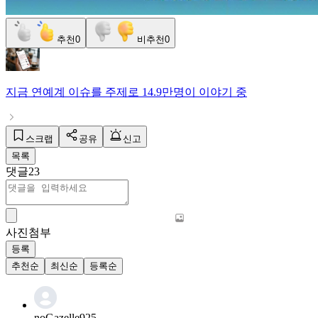
추천
0
비추천
0
지금
연예계 이슈
를 주제로
14.9만명
이 이야기 중
스크랩
공유
신고
목록
댓글
23
사진첨부
등록
추천순
최신순
등록순
noGazelle925