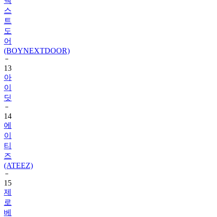
넥
스
트
도
어
(BOYNEXTDOOR)
13
아
이
딧
14
에
이
티
즈
(ATEEZ)
15
제
로
베