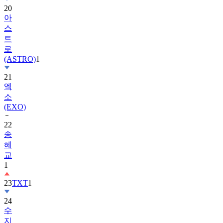
20
아
스
트
로
(ASTRO)
1
21
엑
소
(EXO)
22
송
혜
교
1
23
TXT
1
24
수
지