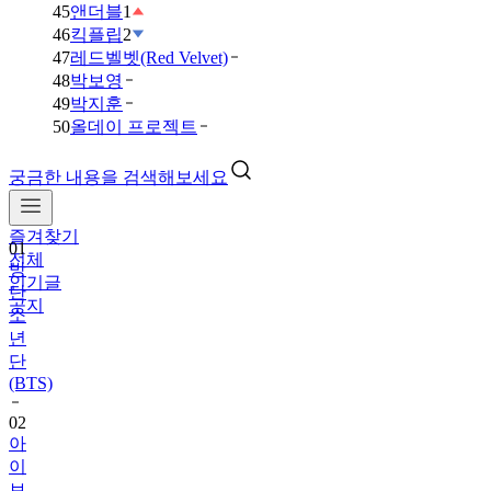
45
앤더블
1
46
킥플립
2
47
레드벨벳(Red Velvet)
48
박보영
49
박지훈
50
올데이 프로젝트
궁금한 내용을 검색해보세요
즐겨찾기
01
전체
방
인기글
탄
공지
소
년
단
(BTS)
02
아
이
브