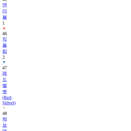
앤
더
블
1
46
킥
플
립
2
47
레
드
벨
벳
(Red
Velvet)
48
박
보