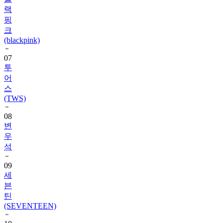
랙
핑
크
(blackpink)
07
투
어
스
(TWS)
08
변
우
석
09
세
븐
틴
(SEVENTEEN)