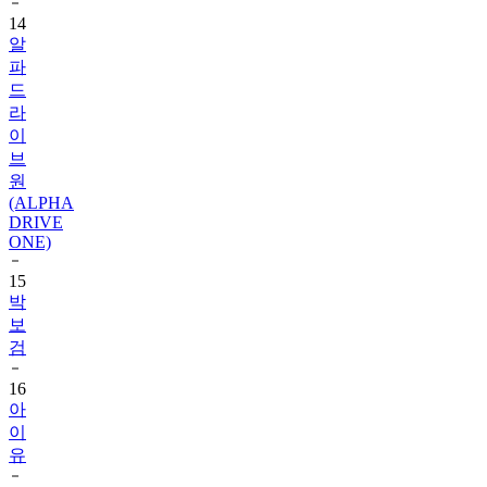
14
알
파
드
라
이
브
원
(ALPHA
DRIVE
ONE)
15
박
보
검
16
아
이
유