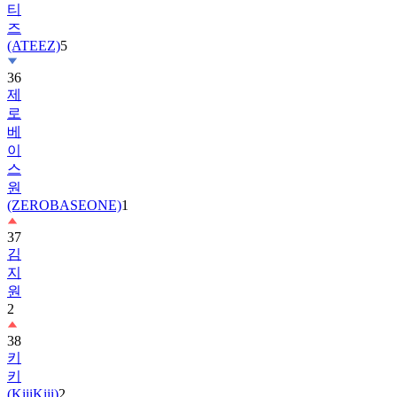
티
즈
(ATEEZ)
5
36
제
로
베
이
스
원
(ZEROBASEONE)
1
37
김
지
원
2
38
키
키
(KiiiKiii)
2