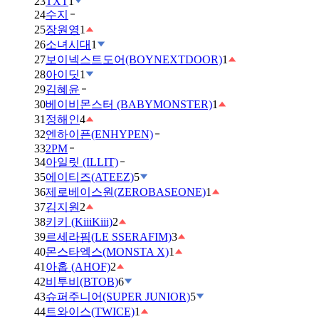
23
TXT
1
24
수지
25
장원영
1
26
소녀시대
1
27
보이넥스트도어(BOYNEXTDOOR)
1
28
아이딧
1
29
김혜윤
30
베이비몬스터 (BABYMONSTER)
1
31
정해인
4
32
엔하이픈(ENHYPEN)
33
2PM
34
아일릿 (ILLIT)
35
에이티즈(ATEEZ)
5
36
제로베이스원(ZEROBASEONE)
1
37
김지원
2
38
키키 (KiiiKiii)
2
39
르세라핌(LE SSERAFIM)
3
40
몬스타엑스(MONSTA X)
1
41
아홉 (AHOF)
2
42
비투비(BTOB)
6
43
슈퍼주니어(SUPER JUNIOR)
5
44
트와이스(TWICE)
1