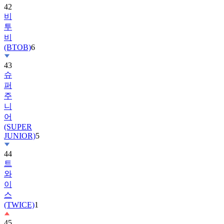
42
비
투
비
(BTOB)
6
43
슈
퍼
주
니
어
(SUPER
JUNIOR)
5
44
트
와
이
스
(TWICE)
1
45