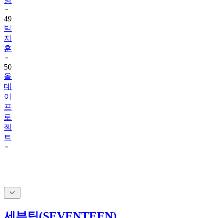
영
49
박
지
훈
50
올
데
이
프
로
젝
트
세븐틴(SEVENTEEN)