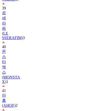
39
르
세
라
핌
(LE
SSERAFIM)
3
40
몬
스
타
엑
스
(MONSTA
X)
1
41
아
홉
(AHOF)
2