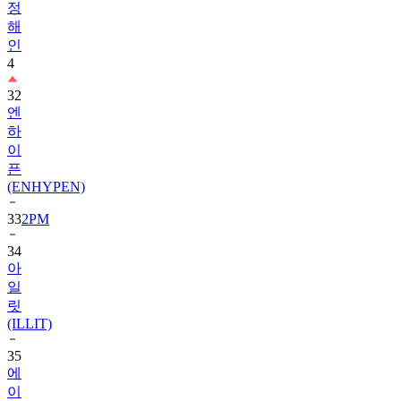
정
해
인
4
32
엔
하
이
픈
(ENHYPEN)
33
2PM
34
아
일
릿
(ILLIT)
35
에
이