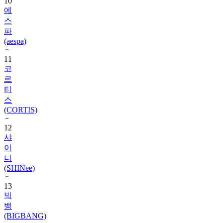
10
에
스
파
(aespa)
11
코
르
티
스
(CORTIS)
12
샤
이
니
(SHINee)
13
빅
뱅
(BIGBANG)