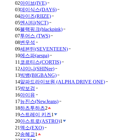
02
아이브(IVE)
03
데이식스(DAY6)
04
라이즈(RIIZE)
05
엔시티(NCT)
06
블랙핑크(blackpink)
07
투어스 (TWS)
08
변우석
09
세븐틴(SEVENTEEN)
10
에스파(aespa)
11
코르티스(CORTIS)
12
샤이니(SHINee)
13
빅뱅(BIGBANG)
14
알파드라이브원 (ALPHA DRIVE ONE)
15
박보검
16
아이유
17
뉴진스(NewJeans)
18
하츠투하츠
2
19
스트레이 키즈
1
20
아스트로(ASTRO)
1
21
엑소(EXO)
22
송혜교
1