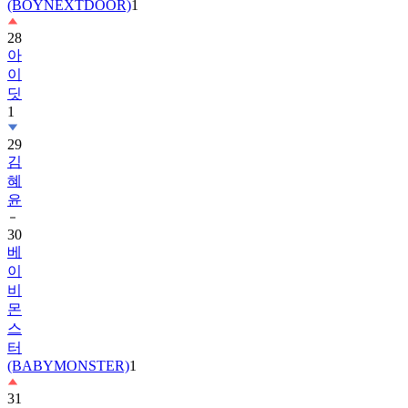
(BOYNEXTDOOR)
1
28
아
이
딧
1
29
김
혜
윤
30
베
이
비
몬
스
터
(BABYMONSTER)
1
31