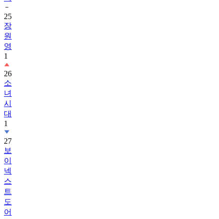
25
장
원
영
1
26
소
녀
시
대
1
27
보
이
넥
스
트
도
어