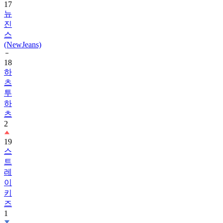
17
뉴
진
스
(NewJeans)
18
하
츠
투
하
츠
2
19
스
트
레
이
키
즈
1