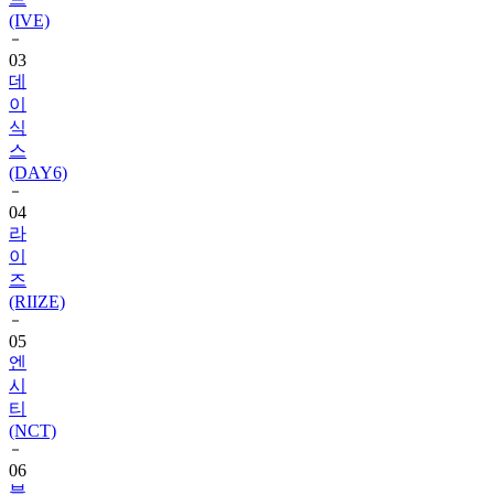
(IVE)
03
데
이
식
스
(DAY6)
04
라
이
즈
(RIIZE)
05
엔
시
티
(NCT)
06
블