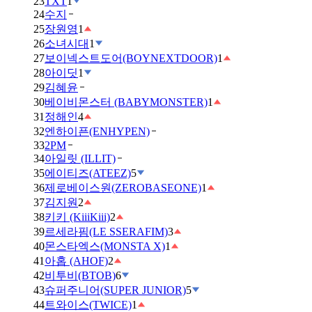
23
TXT
1
24
수지
25
장원영
1
26
소녀시대
1
27
보이넥스트도어(BOYNEXTDOOR)
1
28
아이딧
1
29
김혜윤
30
베이비몬스터 (BABYMONSTER)
1
31
정해인
4
32
엔하이픈(ENHYPEN)
33
2PM
34
아일릿 (ILLIT)
35
에이티즈(ATEEZ)
5
36
제로베이스원(ZEROBASEONE)
1
37
김지원
2
38
키키 (KiiiKiii)
2
39
르세라핌(LE SSERAFIM)
3
40
몬스타엑스(MONSTA X)
1
41
아홉 (AHOF)
2
42
비투비(BTOB)
6
43
슈퍼주니어(SUPER JUNIOR)
5
44
트와이스(TWICE)
1