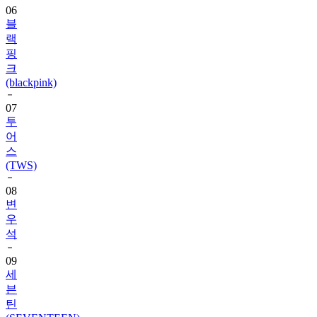
랙
핑
크
(blackpink)
07
투
어
스
(TWS)
08
변
우
석
09
세
븐
틴
(SEVENTEEN)