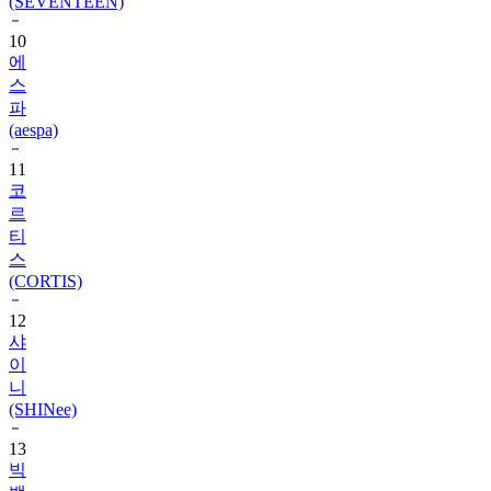
10
에
스
파
(aespa)
11
코
르
티
스
(CORTIS)
12
샤
이
니
(SHINee)
13
빅
뱅
(BIGBANG)