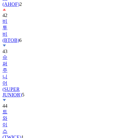
42
비
투
비
(BTOB)
6
43
슈
퍼
주
니
어
(SUPER
JUNIOR)
5
44
트
와
이
스
(TWICE)
1
45