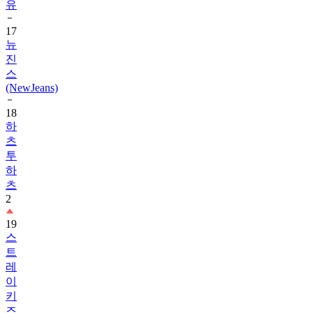
17
뉴
진
스
(NewJeans)
18
하
츠
투
하
츠
2
19
스
트
레
이
키
즈
1