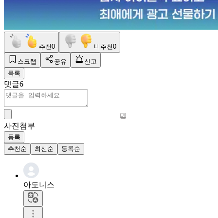
추천
0
비추천
0
스크랩
공유
신고
목록
댓글
6
사진첨부
등록
추천순
최신순
등록순
아도니스