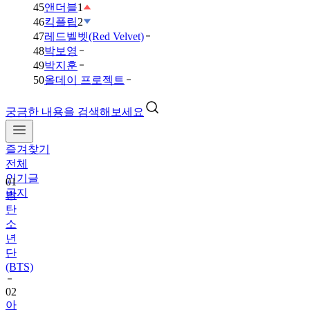
45
앤더블
1
46
킥플립
2
47
레드벨벳(Red Velvet)
48
박보영
49
박지훈
50
올데이 프로젝트
궁금한 내용을 검색해보세요
즐겨찾기
01
전체
방
인기글
탄
공지
소
년
단
(BTS)
02
아
이
브