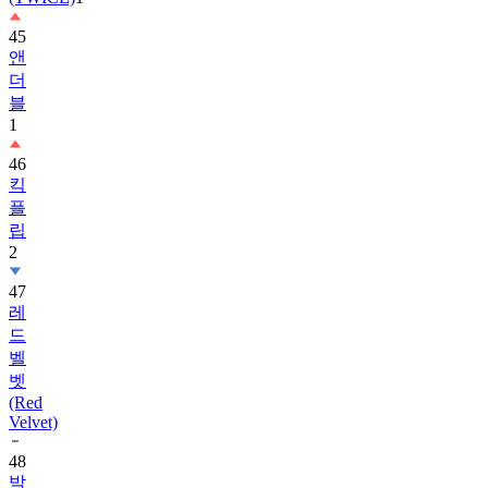
앤
더
블
1
46
킥
플
립
2
47
레
드
벨
벳
(Red
Velvet)
48
박
보