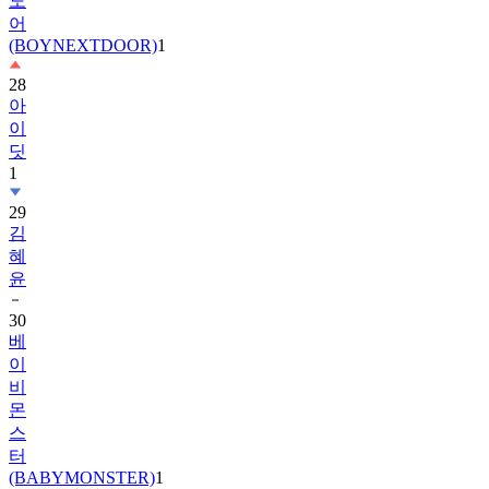
(BOYNEXTDOOR)
1
28
아
이
딧
1
29
김
혜
윤
30
베
이
비
몬
스
터
(BABYMONSTER)
1
31