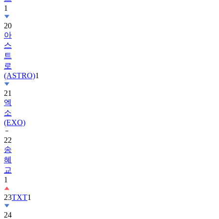
20
아
스
트
로
(ASTRO)
1
21
엑
소
(EXO)
22
송
혜
교
1
23
TXT
1
24
수
지