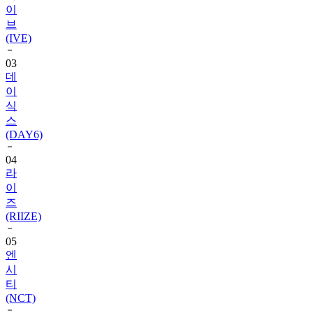
(IVE)
03
데
이
식
스
(DAY6)
04
라
이
즈
(RIIZE)
05
엔
시
티
(NCT)
06
블