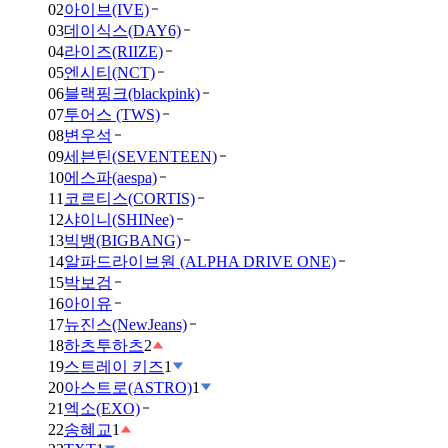
02
아이브(IVE)
03
데이식스(DAY6)
04
라이즈(RIIZE)
05
엔시티(NCT)
06
블랙핑크(blackpink)
07
투어스 (TWS)
08
변우석
09
세븐틴(SEVENTEEN)
10
에스파(aespa)
11
코르티스(CORTIS)
12
샤이니(SHINee)
13
빅뱅(BIGBANG)
14
알파드라이브원 (ALPHA DRIVE ONE)
15
박보검
16
아이유
17
뉴진스(NewJeans)
18
하츠투하츠
2
19
스트레이 키즈
1
20
아스트로(ASTRO)
1
21
엑소(EXO)
22
송혜교
1