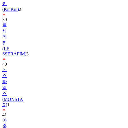
39
르
세
라
핌
(LE
SSERAFIM)
3
40
몬
스
타
엑
스
(MONSTA
X)
1
41
아
홉
(AHOF)
2