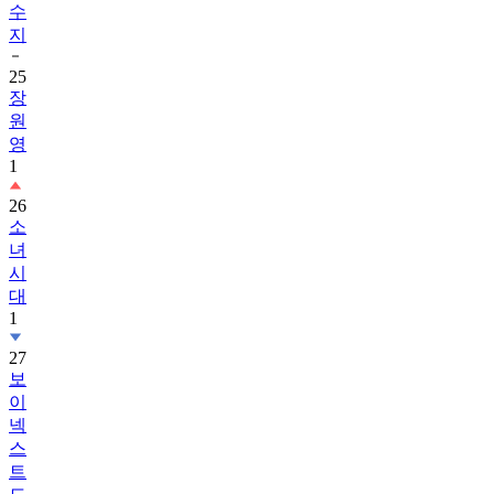
25
장
원
영
1
26
소
녀
시
대
1
27
보
이
넥
스
트
도
어