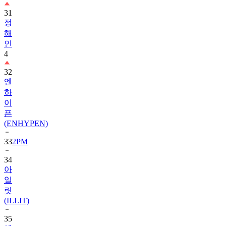
정
해
인
4
32
엔
하
이
픈
(ENHYPEN)
33
2PM
34
아
일
릿
(ILLIT)
35
에
이