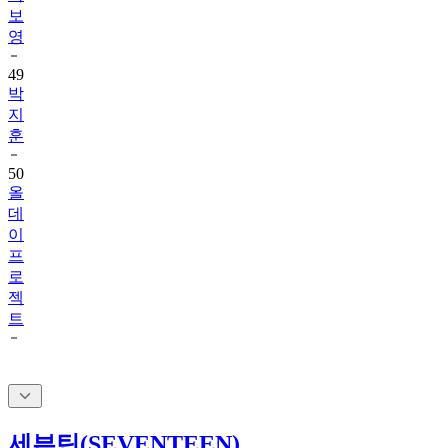
영
49
박
지
훈
50
올
데
이
프
로
젝
트
세븐틴(SEVENTEEN)