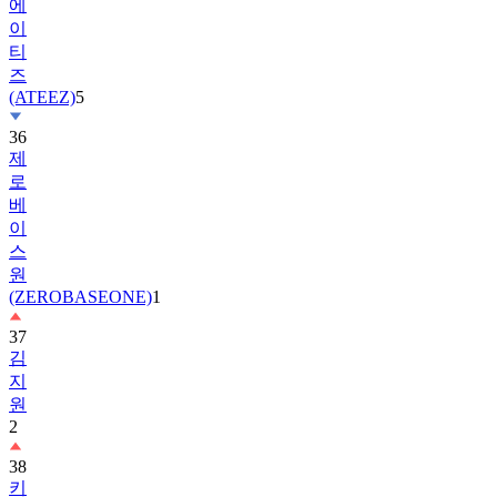
티
즈
(ATEEZ)
5
36
제
로
베
이
스
원
(ZEROBASEONE)
1
37
김
지
원
2
38
키
키
(KiiiKiii)
2