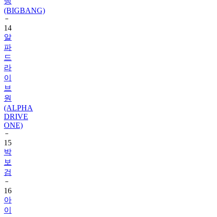
14
알
파
드
라
이
브
원
(ALPHA
DRIVE
ONE)
15
박
보
검
16
아
이
유