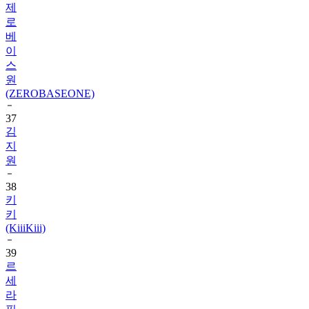
베
이
스
원
(ZEROBASEONE)
37
김
지
원
38
키
키
(KiiiKiii)
39
르
세
라
핌
(LE