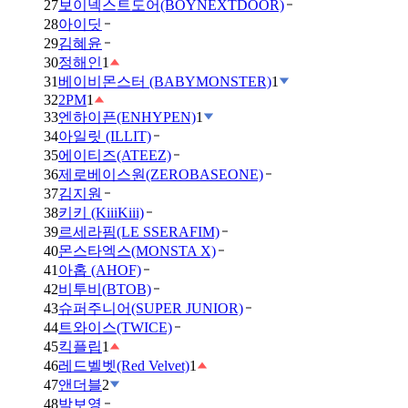
27
보이넥스트도어(BOYNEXTDOOR)
28
아이딧
29
김혜윤
30
정해인
1
31
베이비몬스터 (BABYMONSTER)
1
32
2PM
1
33
엔하이픈(ENHYPEN)
1
34
아일릿 (ILLIT)
35
에이티즈(ATEEZ)
36
제로베이스원(ZEROBASEONE)
37
김지원
38
키키 (KiiiKiii)
39
르세라핌(LE SSERAFIM)
40
몬스타엑스(MONSTA X)
41
아홉 (AHOF)
42
비투비(BTOB)
43
슈퍼주니어(SUPER JUNIOR)
44
트와이스(TWICE)
45
킥플립
1
46
레드벨벳(Red Velvet)
1
47
앤더블
2
48
박보영