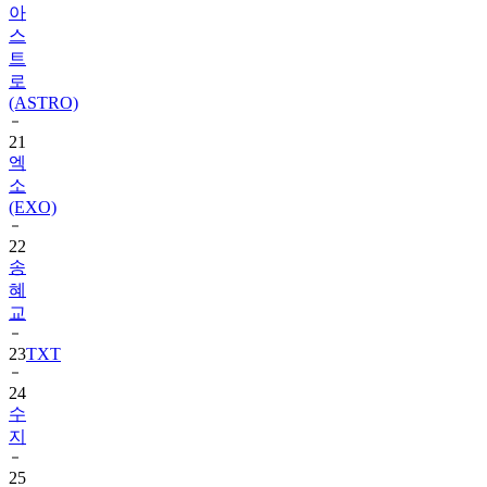
트
로
(ASTRO)
21
엑
소
(EXO)
22
송
혜
교
23
TXT
24
수
지
25
장
원