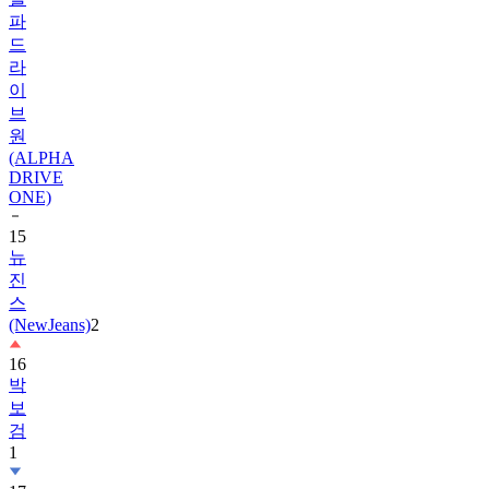
드
라
이
브
원
(ALPHA
DRIVE
ONE)
15
뉴
진
스
(NewJeans)
2
16
박
보
검
1
17
하