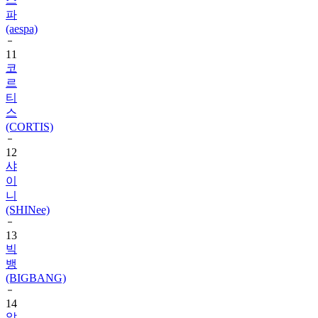
(aespa)
11
코
르
티
스
(CORTIS)
12
샤
이
니
(SHINee)
13
빅
뱅
(BIGBANG)
14
알
파