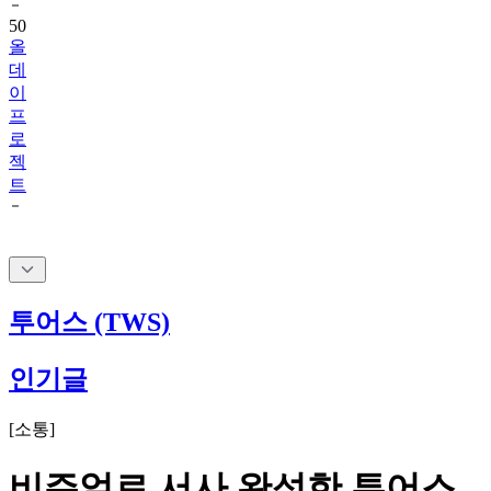
올
데
이
프
로
젝
트
투어스 (TWS)
인기글
[
소통
]
비주얼로 서사 완성한 투어스