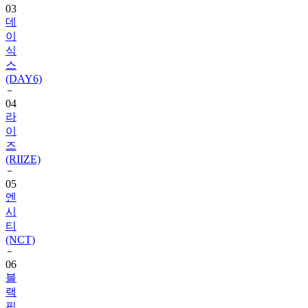
이
식
스
(DAY6)
04
라
이
즈
(RIIZE)
05
엔
시
티
(NCT)
06
블
랙
핑
크