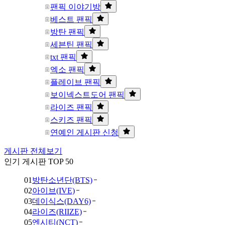
팬픽 이야기방
베스트 팬픽
방탄 팬픽
세븐틴 팬픽
txt 팬픽
엑소 팬픽
플레이브 팬픽
보이넥스트도어 팬픽
라이즈 팬픽
스키즈 팬픽
연예인 게시판 신청
게시판 전체보기
인기 게시판 TOP 50
01
방탄소년단(BTS)
02
아이브(IVE)
03
데이식스(DAY6)
04
라이즈(RIIZE)
05
엔시티(NCT)