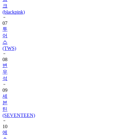
(blackpink)
07
투
어
스
(TWS)
08
변
우
석
09
세
븐
틴
(SEVENTEEN)
10
에
스
파