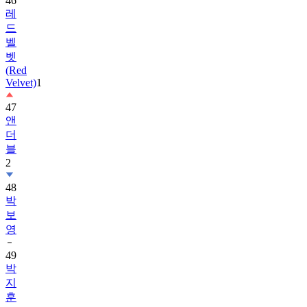
드
벨
벳
(Red
Velvet)
1
47
앤
더
블
2
48
박
보
영
49
박
지
훈
50