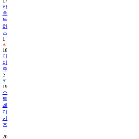
츠
투
하
츠
1
18
아
이
유
2
19
스
트
레
이
키
즈
20
아
스