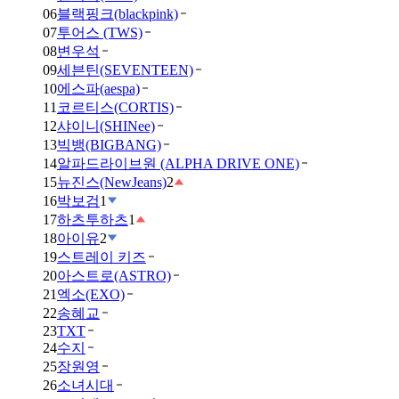
06
블랙핑크(blackpink)
07
투어스 (TWS)
08
변우석
09
세븐틴(SEVENTEEN)
10
에스파(aespa)
11
코르티스(CORTIS)
12
샤이니(SHINee)
13
빅뱅(BIGBANG)
14
알파드라이브원 (ALPHA DRIVE ONE)
15
뉴진스(NewJeans)
2
16
박보검
1
17
하츠투하츠
1
18
아이유
2
19
스트레이 키즈
20
아스트로(ASTRO)
21
엑소(EXO)
22
송혜교
23
TXT
24
수지
25
장원영
26
소녀시대