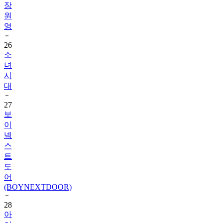
영
26
소
녀
시
대
27
보
이
넥
스
트
도
어
(BOYNEXTDOOR)
28
아
이
딧