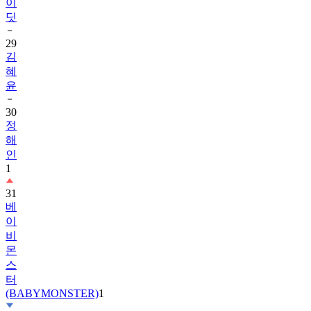
29
김
혜
윤
30
정
해
인
1
31
베
이
비
몬
스
터
(BABYMONSTER)
1
32
2PM
1