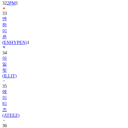
33
엔
하
이
픈
(ENHYPEN)
1
34
아
일
릿
(ILLIT)
35
에
이
티
즈
(ATEEZ)
36
제
로