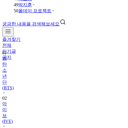
49
박지훈
50
올데이 프로젝트
궁금한 내용을 검색해보세요
즐겨찾기
01
전체
방
인기글
탄
공지
소
년
단
(BTS)
02
아
이
브
(IVE)
03
데