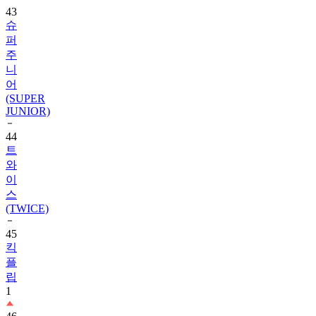
퍼
주
니
어
(SUPER
JUNIOR)
44
트
와
이
스
(TWICE)
45
킥
플
립
1
46
레