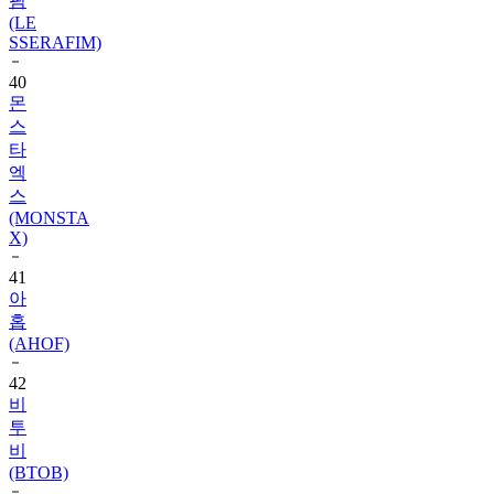
SSERAFIM)
40
몬
스
타
엑
스
(MONSTA
X)
41
아
홉
(AHOF)
42
비
투
비
(BTOB)
43
슈