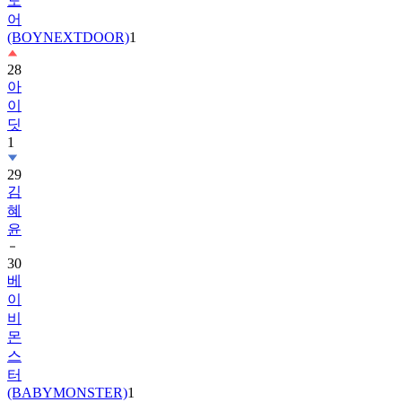
도
어
(BOYNEXTDOOR)
1
28
아
이
딧
1
29
김
혜
윤
30
베
이
비
몬
스
터
(BABYMONSTER)
1