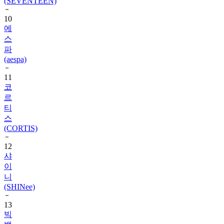
(SEVENTEEN)
10
에
스
파
(aespa)
11
코
르
티
스
(CORTIS)
12
샤
이
니
(SHINee)
13
빅