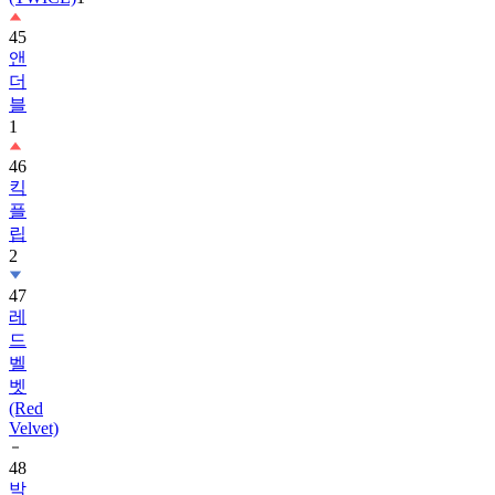
45
앤
더
블
1
46
킥
플
립
2
47
레
드
벨
벳
(Red
Velvet)
48
박