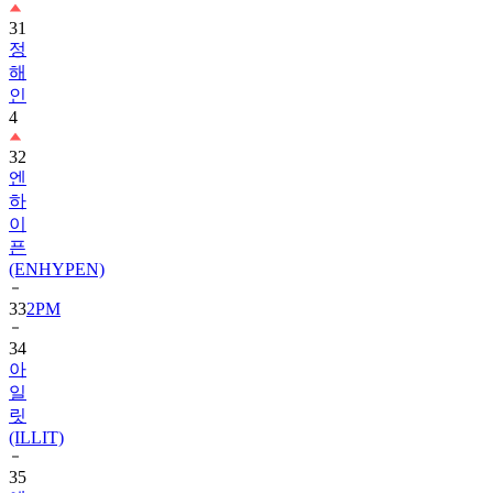
31
정
해
인
4
32
엔
하
이
픈
(ENHYPEN)
33
2PM
34
아
일
릿
(ILLIT)
35