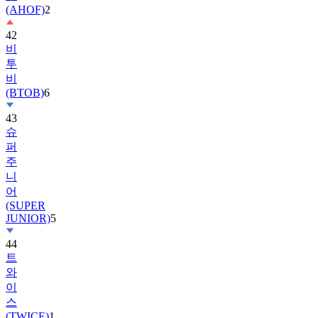
(AHOF)
2
42
비
투
비
(BTOB)
6
43
슈
퍼
주
니
어
(SUPER
JUNIOR)
5
44
트
와
이
스
(TWICE)
1