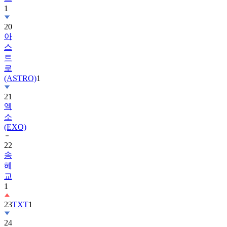
1
20
아
스
트
로
(ASTRO)
1
21
엑
소
(EXO)
22
송
혜
교
1
23
TXT
1
24