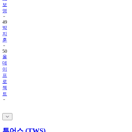
보
영
49
박
지
훈
50
올
데
이
프
로
젝
트
투어스 (TWS)