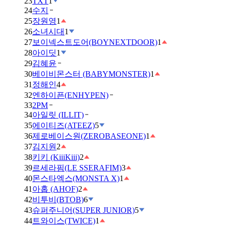
23
TXT
1
24
수지
25
장원영
1
26
소녀시대
1
27
보이넥스트도어(BOYNEXTDOOR)
1
28
아이딧
1
29
김혜윤
30
베이비몬스터 (BABYMONSTER)
1
31
정해인
4
32
엔하이픈(ENHYPEN)
33
2PM
34
아일릿 (ILLIT)
35
에이티즈(ATEEZ)
5
36
제로베이스원(ZEROBASEONE)
1
37
김지원
2
38
키키 (KiiiKiii)
2
39
르세라핌(LE SSERAFIM)
3
40
몬스타엑스(MONSTA X)
1
41
아홉 (AHOF)
2
42
비투비(BTOB)
6
43
슈퍼주니어(SUPER JUNIOR)
5
44
트와이스(TWICE)
1