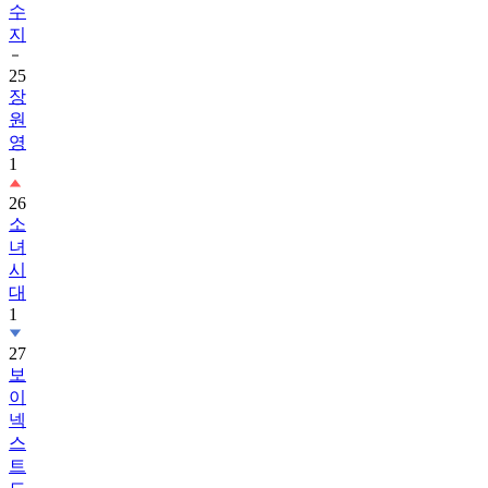
수
지
25
장
원
영
1
26
소
녀
시
대
1
27
보
이
넥
스
트