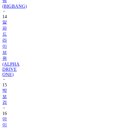
뱅
(BIGBANG)
14
알
파
드
라
이
브
원
(ALPHA
DRIVE
ONE)
15
박
보
검
16
아
이