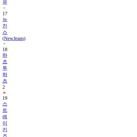
유
17
뉴
진
스
(NewJeans)
18
하
츠
투
하
츠
2
19
스
트
레
이
키
즈