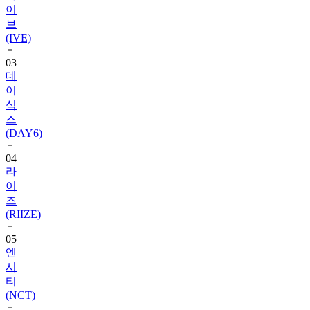
이
브
(IVE)
03
데
이
식
스
(DAY6)
04
라
이
즈
(RIIZE)
05
엔
시
티
(NCT)