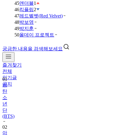
45
앤더블
1
46
킥플립
2
47
레드벨벳(Red Velvet)
48
박보영
49
박지훈
50
올데이 프로젝트
궁금한 내용을 검색해보세요
즐겨찾기
전체
인기글
01
공지
방
탄
소
년
단
(BTS)
02
아