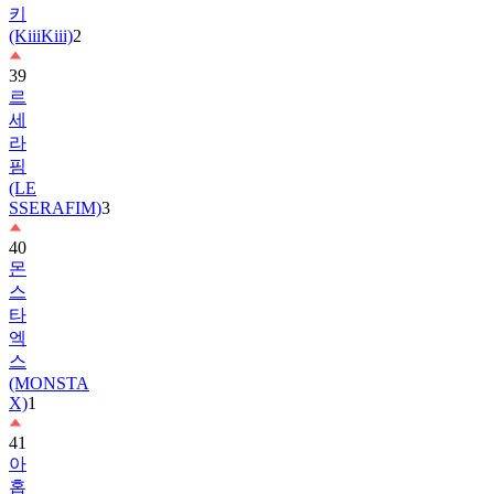
키
(KiiiKiii)
2
39
르
세
라
핌
(LE
SSERAFIM)
3
40
몬
스
타
엑
스
(MONSTA
X)
1
41
아
홉