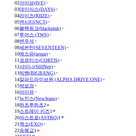
02
아이브(IVE)
03
데이식스(DAY6)
04
라이즈(RIIZE)
05
엔시티(NCT)
06
블랙핑크(blackpink)
07
투어스 (TWS)
08
변우석
09
세븐틴(SEVENTEEN)
10
에스파(aespa)
11
코르티스(CORTIS)
12
샤이니(SHINee)
13
빅뱅(BIGBANG)
14
알파드라이브원 (ALPHA DRIVE ONE)
15
박보검
16
아이유
17
뉴진스(NewJeans)
18
하츠투하츠
2
19
스트레이 키즈
1
20
아스트로(ASTRO)
1
21
엑소(EXO)
22
송혜교
1