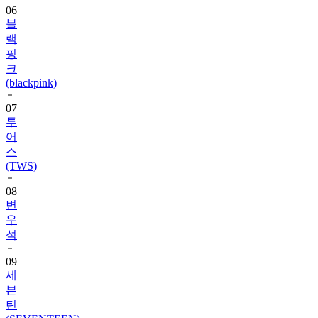
06
블
랙
핑
크
(blackpink)
07
투
어
스
(TWS)
08
변
우
석
09
세
븐
틴