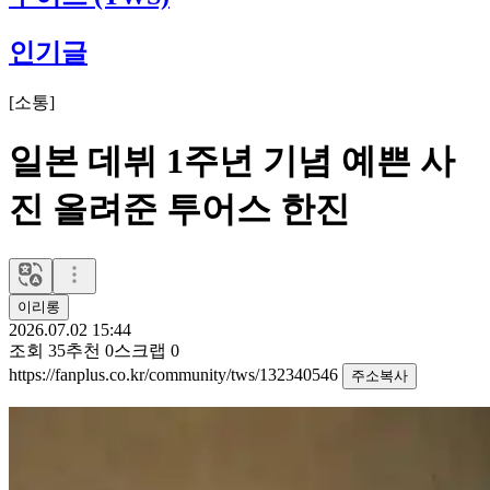
인기글
[
소통
]
일본 데뷔 1주년 기념 예쁜 사
진 올려준 투어스 한진
이리롱
2026.07.02 15:44
조회
35
추천
0
스크랩
0
https://fanplus.co.kr/community/tws/132340546
주소복사