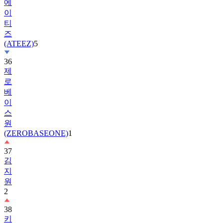
에
이
티
즈
(ATEEZ)
5
36
제
로
베
이
스
원
(ZEROBASEONE)
1
37
김
지
원
2
38
키