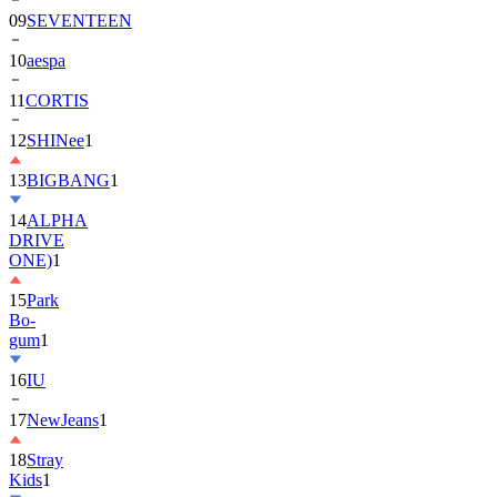
10
aespa
11
CORTIS
12
SHINee
1
13
BIGBANG
1
14
ALPHA
DRIVE
ONE)
1
15
Park
Bo-
gum
1
16
IU
17
NewJeans
1
18
Stray
Kids
1
19
ASTRO