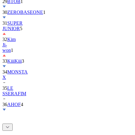
30
ZEROBASEONE
1
31
SUPER
JUNIOR
5
32
Kim
Ji-
won
1
33
KiiiKiii
3
34
MONSTA
X
35
LE
SSERAFIM
36
AHOF
4