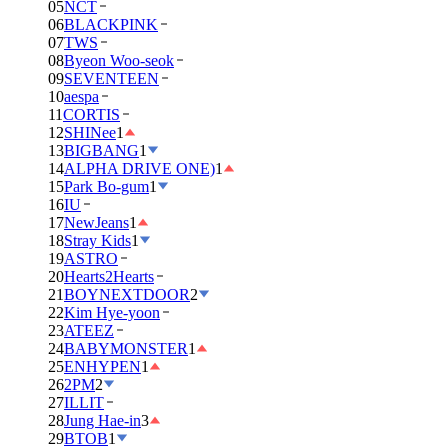
05
NCT
06
BLACKPINK
07
TWS
08
Byeon Woo-seok
09
SEVENTEEN
10
aespa
11
CORTIS
12
SHINee
1
13
BIGBANG
1
14
ALPHA DRIVE ONE)
1
15
Park Bo-gum
1
16
IU
17
NewJeans
1
18
Stray Kids
1
19
ASTRO
20
Hearts2Hearts
21
BOYNEXTDOOR
2
22
Kim Hye-yoon
23
ATEEZ
24
BABYMONSTER
1
25
ENHYPEN
1
26
2PM
2
27
ILLIT
28
Jung Hae-in
3
29
BTOB
1