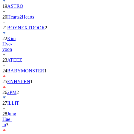
20
Hearts2Hearts
21
BOYNEXTDOOR
2
22
Kim
Hye-
yoon
23
ATEEZ
24
BABYMONSTER
1
25
ENHYPEN
1
26
2PM
2
27
ILLIT
28
Jung
Hae-
in
3
29
BTOB
1