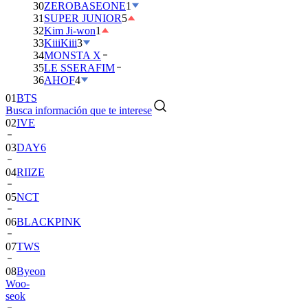
30
ZEROBASEONE
1
31
SUPER JUNIOR
5
32
Kim Ji-won
1
33
KiiiKiii
3
34
MONSTA X
35
LE SSERAFIM
01
BTS
36
AHOF
4
02
IVE
Busca información que te interese
03
DAY6
04
RIIZE
05
NCT
06
BLACKPINK
07
TWS
08
Byeon
Woo-
seok
09
SEVENTEEN