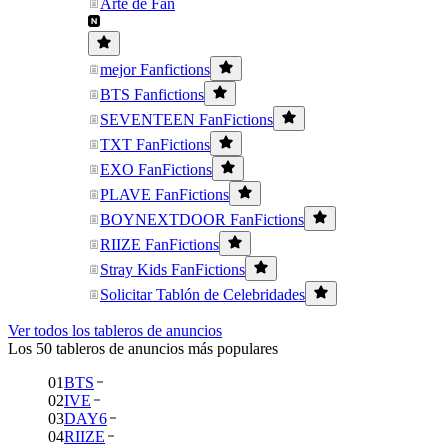
Arte de Fan
mejor Fanfictions
BTS Fanfictions
SEVENTEEN FanFictions
TXT FanFictions
EXO FanFictions
PLAVE FanFictions
BOYNEXTDOOR FanFictions
RIIZE FanFictions
Stray Kids FanFictions
Solicitar Tablón de Celebridades
Ver todos los tableros de anuncios
Los 50 tableros de anuncios más populares
01
BTS
02
IVE
03
DAY6
04
RIIZE