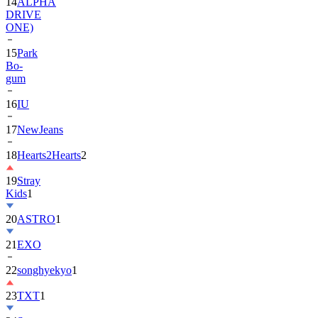
ONE)
15
Park
Bo-
gum
16
IU
17
NewJeans
18
Hearts2Hearts
2
19
Stray
Kids
1
20
ASTRO
1
21
EXO
22
songhyekyo
1
23
TXT
1
24
Suzy