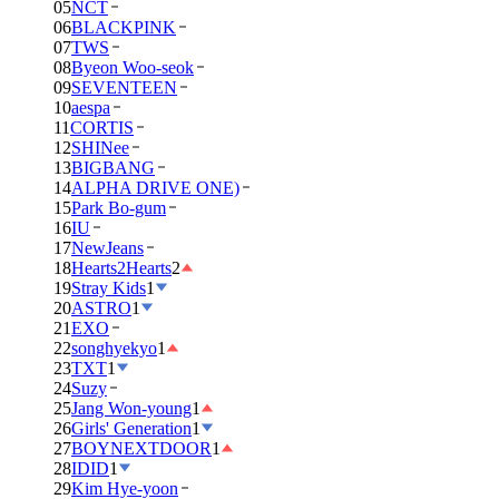
05
NCT
06
BLACKPINK
07
TWS
08
Byeon Woo-seok
09
SEVENTEEN
10
aespa
11
CORTIS
12
SHINee
13
BIGBANG
14
ALPHA DRIVE ONE)
15
Park Bo-gum
16
IU
17
NewJeans
18
Hearts2Hearts
2
19
Stray Kids
1
20
ASTRO
1
21
EXO
22
songhyekyo
1
23
TXT
1
24
Suzy
25
Jang Won-young
1
26
Girls' Generation
1
27
BOYNEXTDOOR
1
28
IDID
1
29
Kim Hye-yoon