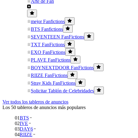
Arte de Fan
mejor Fanfictions
BTS Fanfictions
SEVENTEEN FanFictions
TXT FanFictions
EXO FanFictions
PLAVE FanFictions
BOYNEXTDOOR FanFictions
RIIZE FanFictions
Stray Kids FanFictions
Solicitar Tablón de Celebridades
Ver todos los tableros de anuncios
Los 50 tableros de anuncios más populares
01
BTS
02
IVE
03
DAY6
04
RIIZE