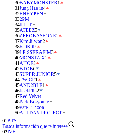
30
BABYMONSTER
1
31
Jung Hae-in
4
32
ENHYPEN
33
2PM
34
ILLIT
35
ATEEZ
5
36
ZEROBASEONE
1
37
Kim Ji-won
2
38
KiiiKiii
2
39
LE SSERAFIM
3
40
MONSTA X
1
41
AHOF
2
42
BTOB
6
43
SUPER JUNIOR
5
44
TWICE
1
45
AND2BLE
1
46
KickFlip
2
47
Red Velvet
48
Park Bo-young
49
Park Ji-hoon
01
BTS
50
ALLDAY PROJECT
02
IVE
Busca información que te interese
03
DAY6