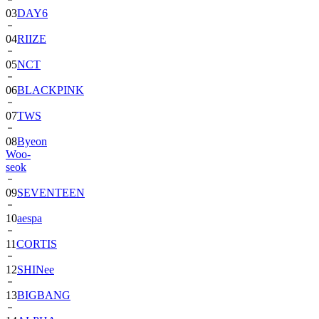
04
RIIZE
05
NCT
06
BLACKPINK
07
TWS
08
Byeon
Woo-
seok
09
SEVENTEEN
10
aespa
11
CORTIS
12
SHINee
13
BIGBANG
14
ALPHA
DRIVE