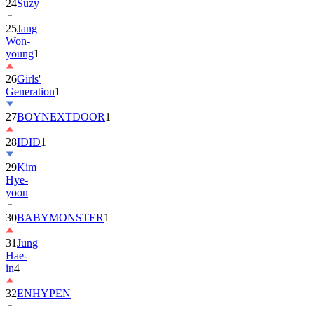
25
Jang
Won-
young
1
26
Girls'
Generation
1
27
BOYNEXTDOOR
1
28
IDID
1
29
Kim
Hye-
yoon
30
BABYMONSTER
1
31
Jung
Hae-
in
4
32
ENHYPEN
33
2PM