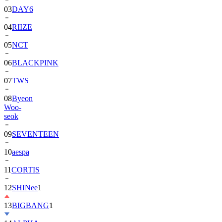
04
RIIZE
05
NCT
06
BLACKPINK
07
TWS
08
Byeon
Woo-
seok
09
SEVENTEEN
10
aespa
11
CORTIS
12
SHINee
1
13
BIGBANG
1
14
ALPHA
DRIVE