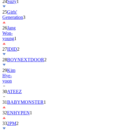
25
Girls'
Generation
3
26
Jang
Won-
young
1
27
IDID
2
28
BOYNEXTDOOR
2
29
Kim
Hye-
yoon
30
ATEEZ
31
BABYMONSTER
1
32
ENHYPEN
1
33
2PM
2
34
ILLIT