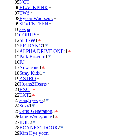
05
NCT
06
BLACKPINK
07
TWS
08
Byeon Woo-seok
09
SEVENTEEN
10
aespa
11
CORTIS
12
SHINee
1
13
BIGBANG
1
14
ALPHA DRIVE ONE)
1
15
Park Bo-gum
1
16
IU
17
NewJeans
1
18
Stray Kids
1
19
ASTRO
20
Hearts2Hearts
21
EXO
1
22
TXT
2
23
songhyekyo
2
24
Suzy
1
25
Girls' Generation
3
26
Jang Won-young
1
27
IDID
2
28
BOYNEXTDOOR
2
29
Kim Hye-yoon