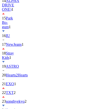
ONE)
1
15
Park
Bo-
gum
1
16
IU
17
NewJeans
1
18
Stray
Kids
1
19
ASTRO
20
Hearts2Hearts
21
EXO
1
22
TXT
2
23
songhyekyo
2
24
Suzy
1