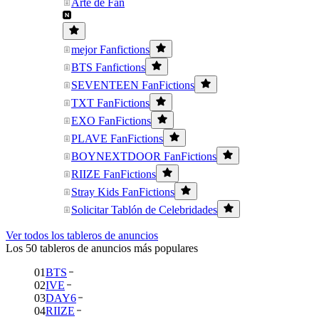
Arte de Fan
mejor Fanfictions
BTS Fanfictions
SEVENTEEN FanFictions
TXT FanFictions
EXO FanFictions
PLAVE FanFictions
BOYNEXTDOOR FanFictions
RIIZE FanFictions
Stray Kids FanFictions
Solicitar Tablón de Celebridades
Ver todos los tableros de anuncios
Los 50 tableros de anuncios más populares
01
BTS
02
IVE
03
DAY6
04
RIIZE