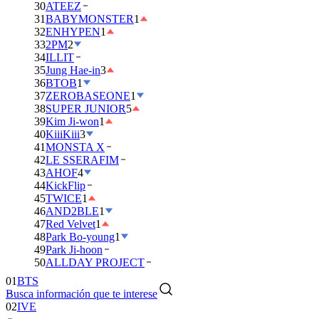
30
ATEEZ
31
BABYMONSTER
1
32
ENHYPEN
1
33
2PM
2
34
ILLIT
35
Jung Hae-in
3
36
BTOB
1
37
ZEROBASEONE
1
38
SUPER JUNIOR
5
39
Kim Ji-won
1
40
KiiiKiii
3
41
MONSTA X
42
LE SSERAFIM
43
AHOF
4
44
KickFlip
45
TWICE
1
46
AND2BLE
1
47
Red Velvet
1
48
Park Bo-young
1
49
Park Ji-hoon
01
BTS
50
ALLDAY PROJECT
02
IVE
Busca información que te interese
03
DAY6